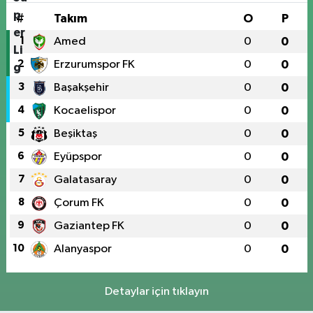
#
Takım
O
P
1
Amed
0
0
2
Erzurumspor FK
0
0
3
Başakşehir
0
0
4
Kocaelispor
0
0
5
Beşiktaş
0
0
6
Eyüpspor
0
0
7
Galatasaray
0
0
8
Çorum FK
0
0
9
Gaziantep FK
0
0
10
Alanyaspor
0
0
Detaylar için tıklayın