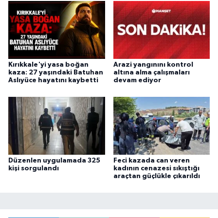
Kırıkkale'yi yasa boğan
Arazi yangınını kontrol
kaza: 27 yaşındaki Batuhan
altına alma çalışmaları
Aslıyüce hayatını kaybetti
devam ediyor
Düzenlen uygulamada 325
Feci kazada can veren
kişi sorgulandı
kadının cenazesi sıkıştığı
araçtan güçlükle çıkarıldı