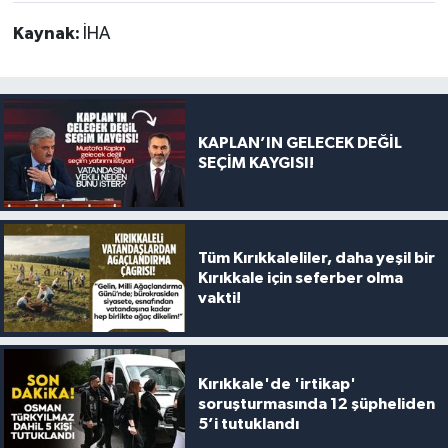
Kaynak:
İHA
KAPLAN’IN GELECEK DEĞİL
SEÇİM KAYGISI!
Tüm Kırıkkaleliler, daha yeşil bir
Kırıkkale için seferber olma
vakti!
Kırıkkale'de 'irtikap'
soruşturmasında 12 şüpheliden
5’i tutuklandı