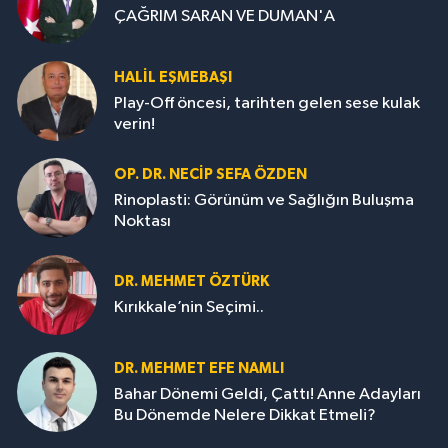
ÇAĞRIM SARAN VE DUMAN'A
HALIL EŞMEBAŞI
Play-Off öncesi, tarihten gelen sese kulak
verin!
OP. DR. NECIP SEFA ÖZDEN
Rinoplasti: Görünüm ve Sağlığın Buluşma
Noktası
DR. MEHMET ÖZTÜRK
Kırıkkale’nin Seçimi..
DR. MEHMET EFE NAMLI
Bahar Dönemi Geldi, Çattı! Anne Adayları
Bu Dönemde Nelere Dikkat Etmeli?