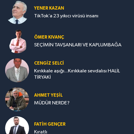
YENER KAZAN
TikTok’a 23 yıkıcı virüsü insanı
ÖMER KIVANÇ
SEÇİMİN TAVŞANLARI VE KAPLUMBAĞA
CENGİZ SELCİ
Kırıkkale aşığı...Kırıkkale sevdalısı HALİL
TİRYAKİ
AHMET YEŞİL
MÜDÜR NERDE?
FATIH GENÇER
Kıratlı