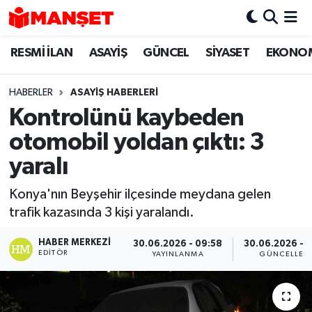
RESMİ İLAN
ASAYİŞ
GÜNCEL
SİYASET
EKONO
Hava Durumu
Trafik Durumu
HABERLER
ASAYİŞ HABERLERİ
Kontrolünü kaybeden
Süper Lig Puan Durumu ve Fikstür
otomobil yoldan çıktı: 3
Tüm Manşetler
yaralı
Konya'nın Beyşehir ilçesinde meydana gelen
Son Dakika Haberleri
trafik kazasında 3 kişi yaralandı.
Haber Arşivi
HABER MERKEZI
30.06.2026 - 09:58
30.06.2026 - 1
EDITÖR
YAYINLANMA
GÜNCELLEM