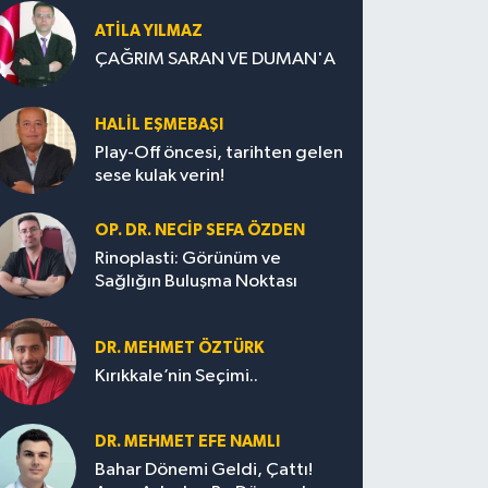
ATILA YILMAZ
ÇAĞRIM SARAN VE DUMAN'A
HALIL EŞMEBAŞI
Play-Off öncesi, tarihten gelen
sese kulak verin!
OP. DR. NECIP SEFA ÖZDEN
Rinoplasti: Görünüm ve
Sağlığın Buluşma Noktası
DR. MEHMET ÖZTÜRK
Kırıkkale’nin Seçimi..
DR. MEHMET EFE NAMLI
Bahar Dönemi Geldi, Çattı!