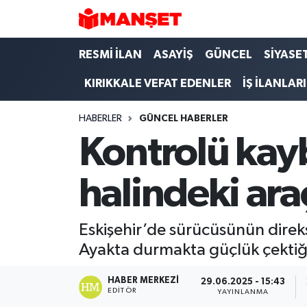
Hava Durumu
RESMİ İLAN
ASAYİŞ
GÜNCEL
SİYASE
KIRIKKALE VEFAT EDENLER
İŞ İLANLARI
Trafik Durumu
HABERLER
GÜNCEL HABERLER
Süper Lig Puan Durumu ve Fikstür
Kontrolü kay
Tüm Manşetler
halindeki ara
Son Dakika Haberleri
Haber Arşivi
Eskişehir’de sürücüsünün direks
Ayakta durmakta güçlük çektiği 
HABER MERKEZI
29.06.2025 - 15:43
EDITÖR
YAYINLANMA