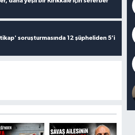
er, daha yeşil bir Kırıkkale için seferber
irtikap' soruşturmasında 12 şüpheliden 5’i