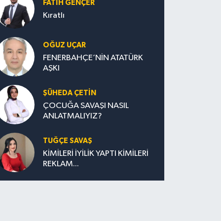
FATIH GENÇER
Kıratlı
OĞUZ UÇAR
FENERBAHÇE’NİN ATATÜRK
AŞKI
ŞÜHEDA ÇETİN
ÇOCUĞA SAVAŞI NASIL
ANLATMALIYIZ?
TUĞÇE SAVAŞ
KİMİLERİ İYİLİK YAPTI KİMİLERİ
REKLAM...