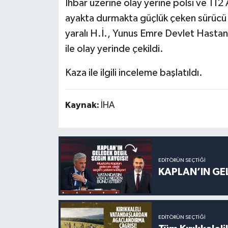
İhbar üzerine olay yerine polsi ve 112 A
ayakta durmakta güçlük çeken sürücü ek
yaralı H.İ., Yunus Emre Devlet Hastanes
ile olay yerinde çekildi.
Kaza ile ilgili inceleme başlatıldı.
Kaynak:
İHA
EDITÖRÜN SEÇTIĞI
KAPLAN’IN GEL
EDITÖRÜN SEÇTIĞI