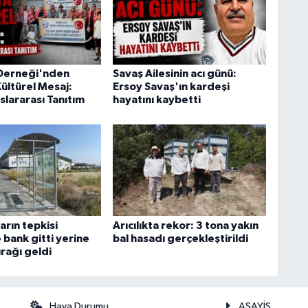
Derneği'nden
Savaş Ailesinin acı günü:
ültürel Mesaj:
Ersoy Savaş'ın kardeşi
slararası Tanıtım
hayatını kaybetti
arın tepkisi
Arıcılıkta rekor: 3 tona yakın
 bank gitti yerine
bal hasadı gerçekleştirildi
rağı geldi
Hava Durumu
ASAYİŞ