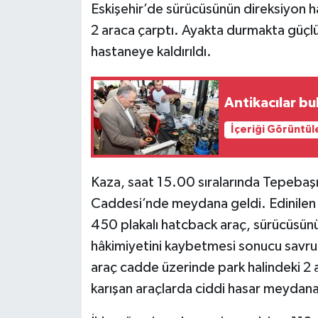
Eskişehir’de sürücüsünün direksiyon h
2 araca çarptı. Ayakta durmakta güçlük
hastaneye kaldırıldı.
Antikacılar b
İçeriği Görüntül
Kaza, saat 15.00 sıralarında Tepebaşı 
Caddesi’nde meydana geldi. Edinilen 
450 plakalı hatcback araç, sürücüsün
hâkimiyetini kaybetmesi sonucu savru
araç cadde üzerinde park halindeki 2
karışan araçlarda ciddi hasar meydana