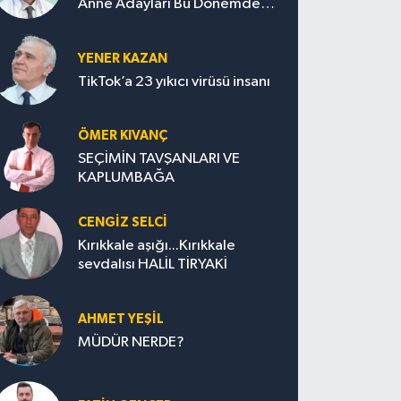
Anne Adayları Bu Dönemde
Nelere Dikkat Etmeli?
YENER KAZAN
TikTok’a 23 yıkıcı virüsü insanı
ÖMER KIVANÇ
SEÇİMİN TAVŞANLARI VE
KAPLUMBAĞA
CENGİZ SELCİ
Kırıkkale aşığı...Kırıkkale
sevdalısı HALİL TİRYAKİ
AHMET YEŞİL
MÜDÜR NERDE?