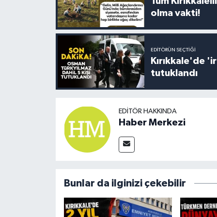
Tüm Kırıkkalelil
olma vakti!
EDITÖRÜN SEÇTIĞI
Kırıkkale'de '
tutuklandı
EDITÖR HAKKINDA
Haber Merkezi
Bunlar da ilginizi çekebilir