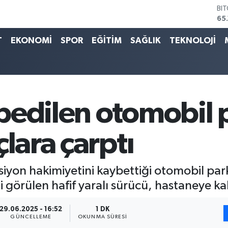
BI
65
DO
47
T
EKONOMİ
SPOR
EĞİTİM
SAĞLIK
TEKNOLOJİ
EU
55
ST
64
GR
66
bedilen otomobil 
Bİ
13
çlara çarptı
iyon hakimiyetini kaybettiği otomobil park
görülen hafif yaralı sürücü, hastaneye kald
29.06.2025 - 16:52
1 DK
GÜNCELLEME
OKUNMA SÜRESI