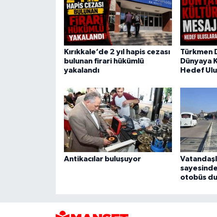
Kırıkkale’de 2 yıl hapis cezası
Türkmen 
bulunan firari hükümlü
Dünyaya K
yakalandı
Hedef Ulu
Antikacılar buluşuyor
Vatandaşl
sayesinde
otobüs du