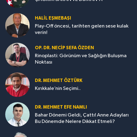
HALIL EŞMEBAŞI
Play-Off öncesi, tarihten gelen sese kulak
verin!
OP. DR. NECIP SEFA ÖZDEN
Rinoplasti: Görünüm ve Sağlığın Buluşma
Noktası
DR. MEHMET ÖZTÜRK
Kırıkkale’nin Seçimi..
DR. MEHMET EFE NAMLI
Bahar Dönemi Geldi, Çattı! Anne Adayları
Bu Dönemde Nelere Dikkat Etmeli?