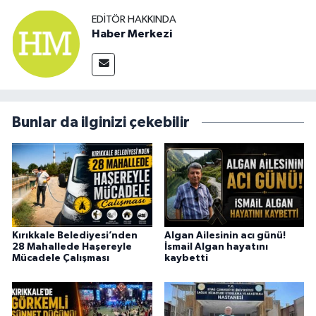
EDITÖR HAKKINDA
Haber Merkezi
Bunlar da ilginizi çekebilir
Kırıkkale Belediyesi’nden
Algan Ailesinin acı günü!
28 Mahallede Haşereyle
İsmail Algan hayatını
Mücadele Çalışması
kaybetti