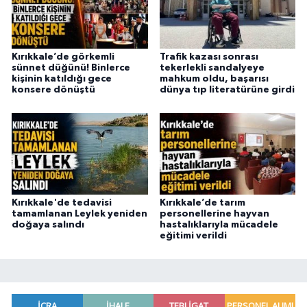
Kırıkkale’de görkemli
Trafik kazası sonrası
sünnet düğünü! Binlerce
tekerlekli sandalyeye
kişinin katıldığı gece
mahkum oldu, başarısı
konsere dönüştü
dünya tıp literatürüne girdi
Kırıkkale'de tedavisi
Kırıkkale’de tarım
tamamlanan Leylek yeniden
personellerine hayvan
doğaya salındı
hastalıklarıyla mücadele
eğitimi verildi