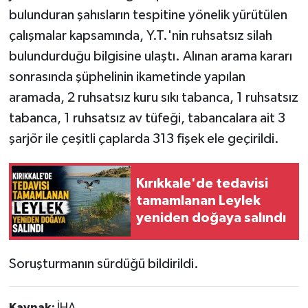
bulunduran şahısların tespitine yönelik yürütülen
çalışmalar kapsamında, Y.T.'nin ruhsatsız silah
bulundurduğu bilgisine ulaştı. Alınan arama kararı
sonrasında şüphelinin ikametinde yapılan
aramada, 2 ruhsatsız kuru sıkı tabanca, 1 ruhsatsız
tabanca, 1 ruhsatsız av tüfeği, tabancalara ait 3
şarjör ile çeşitli çaplarda 313 fişek ele geçirildi.
Kırıkkale'de tedavisi
tamamlanan Leylek
yeniden doğaya salındı
Soruşturmanın sürdüğü bildirildi.
Kaynak:
İHA