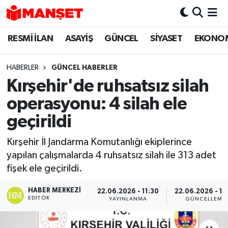
RESMİ İLAN
ASAYİŞ
GÜNCEL
SİYASET
EKONO
Hava Durumu
Trafik Durumu
HABERLER
GÜNCEL HABERLER
Kırşehir'de ruhsatsız silah
Süper Lig Puan Durumu ve Fikstür
operasyonu: 4 silah ele
Tüm Manşetler
geçirildi
Kırşehir İl Jandarma Komutanlığı ekiplerince
Son Dakika Haberleri
yapılan çalışmalarda 4 ruhsatsız silah ile 313 adet
fişek ele geçirildi.
Haber Arşivi
HABER MERKEZI
22.06.2026 - 11:30
22.06.2026 - 17
EDITÖR
YAYINLANMA
GÜNCELLEME