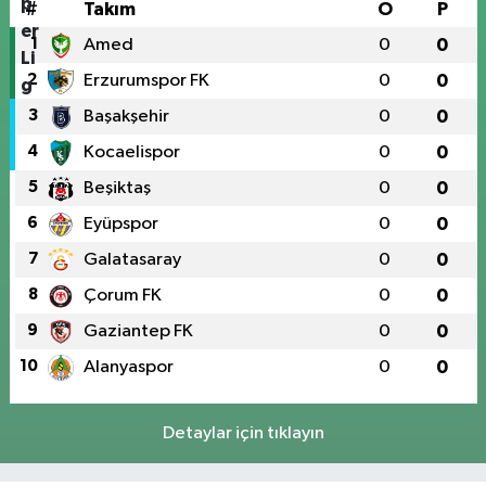
#
Takım
O
P
1
Amed
0
0
2
Erzurumspor FK
0
0
3
Başakşehir
0
0
4
Kocaelispor
0
0
5
Beşiktaş
0
0
6
Eyüpspor
0
0
7
Galatasaray
0
0
8
Çorum FK
0
0
9
Gaziantep FK
0
0
10
Alanyaspor
0
0
Detaylar için tıklayın