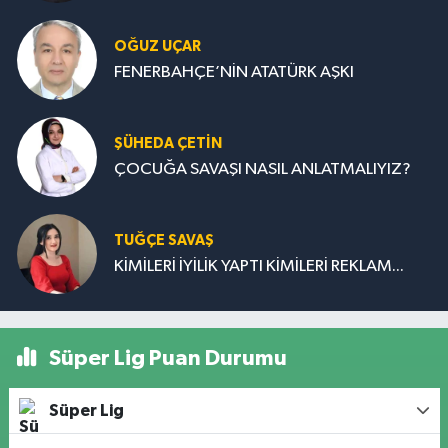
OĞUZ UÇAR
FENERBAHÇE’NİN ATATÜRK AŞKI
ŞÜHEDA ÇETİN
ÇOCUĞA SAVAŞI NASIL ANLATMALIYIZ?
TUĞÇE SAVAŞ
KİMİLERİ İYİLİK YAPTI KİMİLERİ REKLAM...
Süper Lig Puan Durumu
Süper Lig