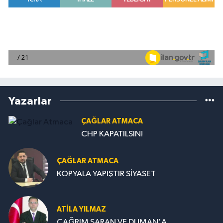
Yazarlar
ÇAĞLAR ATMACA
CHP KAPATILSIN!
ÇAĞLAR ATMACA
KOPYALA YAPIŞTIR SİYASET
ATILA YILMAZ
ÇAĞRIM SARAN VE DUMAN'A