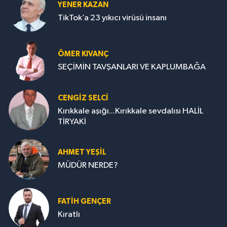
YENER KAZAN
TikTok’a 23 yıkıcı virüsü insanı
ÖMER KIVANÇ
SEÇİMİN TAVŞANLARI VE KAPLUMBAĞA
CENGİZ SELCİ
Kırıkkale aşığı...Kırıkkale sevdalısı HALİL
TİRYAKİ
AHMET YEŞİL
MÜDÜR NERDE?
FATIH GENÇER
Kıratlı