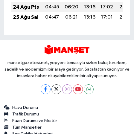
24 Ağu Pts
04:45
06:20
13:16
17:02
20:03
25 Ağu Sal
04:47
06:21
13:16
17:01
20:02
mansetgazetesi.net, yepyeni temasıyla sizleri buluştururken,
sadelik ve modernizmi bir araya getiriyor. Şatafattan kaçınıyor ve
insanlara haber okuyabilecekleri bir altyapı sunuyor.
Hava Durumu
Trafik Durumu
Puan Durumu ve Fikstür
Tüm Manşetler
Son Dakika Haberleri