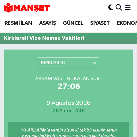
RESMİ İLAN
ASAYİŞ
GÜNCEL
SİYASET
EKONO
Hava Durumu
Kirklareli Vize Namaz Vakitleri
Trafik Durumu
Süper Lig Puan Durumu ve Fikstür
KIRKLARELİ
Tüm Manşetler
AKŞAM VAKTINE KALAN SÜRE
27:06
Son Dakika Haberleri
Haber Arşivi
9 Ağustos 2026
26 Safer 1448
(Yâ Ali!) Allâh'a yemin olsun ki tek bir kişinin senin
vasıtanla hidâyete ermesi, senin için kızıl develer