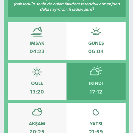
(bahşedilip senin de onları fakirlere tasadduk etmen)den
daha hayırlıdır. (Hadis-i şerif)
İMSAK
GÜNEŞ
04:23
06:04
ÖĞLE
İKINDI
13:20
17:12
AKŞAM
YATSI
20:25
21:59