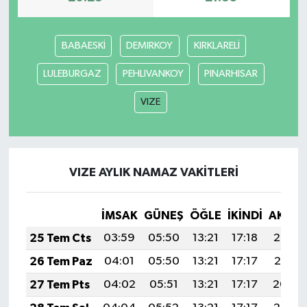
BABAESKİ
DEMIRKOY
KIRKLARELİ
LULEBURGAZ
PEHLIVANKOY
PINARHISAR
VIZE
VIZE AYLIK NAMAZ VAKITLERI
İMSAK
GÜNEŞ
ÖĞLE
İKINDI
AKŞA
25 Tem Cts
03:59
05:50
13:21
17:18
20:42
26 Tem Paz
04:01
05:50
13:21
17:17
20:41
27 Tem Pts
04:02
05:51
13:21
17:17
20:40