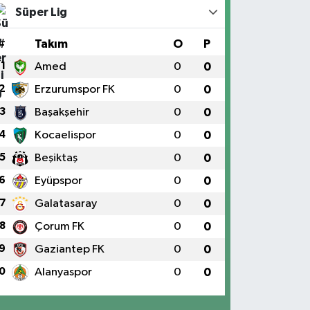
Süper Lig
#
Takım
O
P
1
Amed
0
0
2
Erzurumspor FK
0
0
3
Başakşehir
0
0
4
Kocaelispor
0
0
5
Beşiktaş
0
0
6
Eyüpspor
0
0
7
Galatasaray
0
0
8
Çorum FK
0
0
9
Gaziantep FK
0
0
0
Alanyaspor
0
0