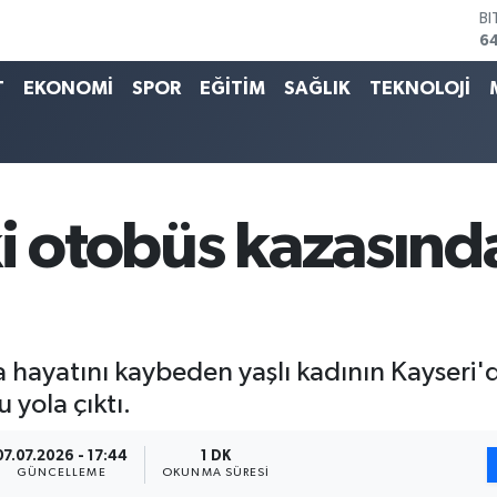
B
6
D
4
T
EKONOMİ
SPOR
EĞİTİM
SAĞLIK
TEKNOLOJİ
E
5
ST
6
G
65
i otobüs kazasınd
Bİ
13
 hayatını kaybeden yaşlı kadının Kayseri'de
yola çıktı.
07.07.2026 - 17:44
1 DK
GÜNCELLEME
OKUNMA SÜRESI