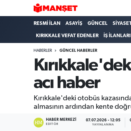
Hava Durumu
RESMİ İLAN
ASAYİŞ
GÜNCEL
SİYASE
KIRIKKALE VEFAT EDENLER
İŞ İLANLARI
Trafik Durumu
HABERLER
GÜNCEL HABERLER
Süper Lig Puan Durumu ve Fikstür
Kırıkkale'dek
Tüm Manşetler
acı haber
Son Dakika Haberleri
Haber Arşivi
Kırıkkale'deki otobüs kazasında
almasının ardından kente doğru 
HABER MERKEZI
07.07.2026 - 12:05
EDITÖR
YAYINLANMA