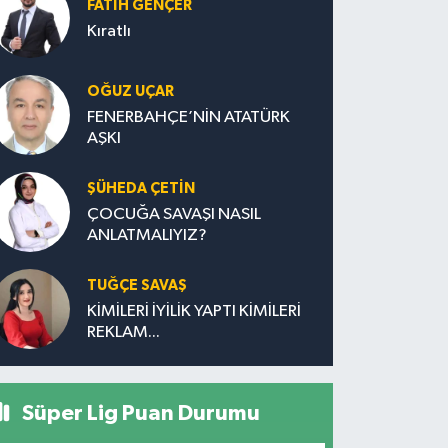
FATIH GENÇER
Kıratlı
OĞUZ UÇAR
FENERBAHÇE’NİN ATATÜRK
AŞKI
ŞÜHEDA ÇETİN
ÇOCUĞA SAVAŞI NASIL
ANLATMALIYIZ?
TUĞÇE SAVAŞ
KİMİLERİ İYİLİK YAPTI KİMİLERİ
REKLAM...
Süper Lig Puan Durumu