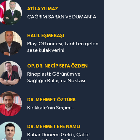
ATILA YILMAZ
ÇAĞRIM SARAN VE DUMAN'A
HALIL EŞMEBAŞI
Play-Off öncesi, tarihten gelen
sese kulak verin!
OP. DR. NECIP SEFA ÖZDEN
Rinoplasti: Görünüm ve
Sağlığın Buluşma Noktası
DR. MEHMET ÖZTÜRK
Kırıkkale’nin Seçimi..
DR. MEHMET EFE NAMLI
Bahar Dönemi Geldi, Çattı!