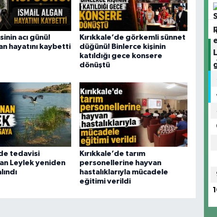
sinin acı günü!
Kırıkkale’de görkemli sünnet
an hayatını kaybetti
düğünü! Binlerce kişinin
katıldığı gece konsere
dönüştü
de tedavisi
Kırıkkale’de tarım
n Leylek yeniden
personellerine hayvan
lındı
hastalıklarıyla mücadele
eğitimi verildi
1