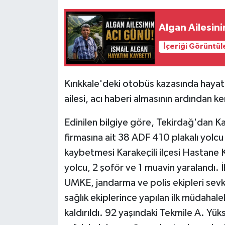
Algan Ailesini
İçeriği Görüntül
Kırıkkale'deki otobüs kazasında hayat
ailesi, acı haberi almasının ardından k
Edinilen bilgiye göre, Tekirdağ'dan K
firmasına ait 38 ADF 410 plakalı yolc
kaybetmesi Karakeçili ilçesi Hastane
yolcu, 2 şoför ve 1 muavin yaralandı. 
UMKE, jandarma ve polis ekipleri sevk e
sağlık ekiplerince yapılan ilk müdahal
kaldırıldı. 92 yaşındaki Tekmile A. Yü