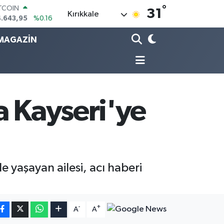
ITCOIN
°
31
Kırıkkale
4.643,95
%0.16
OLAR
7,6006
%0.06
MAGAZİN
URO
5,0250
%0.02
ERLİN
4,2398
%0.2
RAM ALTIN
13.94
%0.32
a Kayseri'ye
ST100
.768
%48
 yaşayan ailesi, acı haberi
-
+
A
A