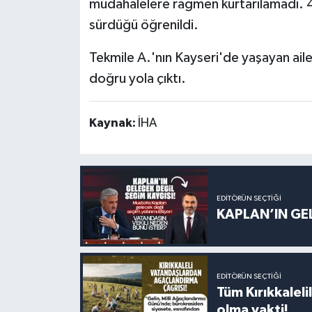
müdahalelere rağmen kurtarılamadı. 40
sürdüğü öğrenildi.
Tekmile A.'nın Kayseri'de yaşayan ailes
doğru yola çıktı.
Kaynak:
İHA
EDITÖRÜN SEÇTIĞI
KAPLAN’IN GEL
EDITÖRÜN SEÇTIĞI
Tüm Kırıkkalelil
olma vakti!