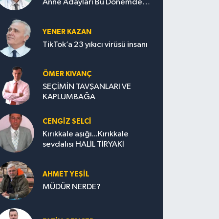
Anne Adayları Bu Dönemde
Nelere Dikkat Etmeli?
YENER KAZAN
TikTok’a 23 yıkıcı virüsü insanı
ÖMER KIVANÇ
SEÇİMİN TAVŞANLARI VE
KAPLUMBAĞA
CENGİZ SELCİ
Kırıkkale aşığı...Kırıkkale
sevdalısı HALİL TİRYAKİ
AHMET YEŞİL
MÜDÜR NERDE?