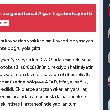
n acı günü! İsmail Algan hayatını kaybetti
e
ını kaybeden yaşlı kadının Kayseri'de yaşayan
ente doğru yola çıktı.
ayseri'ye seyreden D.A.G. idaresindeki Süha
u otobüsü, sürücüsünün direksiyon hakimiyetini
 Kavşağı'nda devrildi. Kazada otobüsteki 38
İhbar üzerine bölgeye AFAD, itfaiye, sağlık,
dildi. Ekiplerce araçtan çıkarılan yaralılar,
elerinin ardından ambulanslarla hastanelere
ksek İhtisas Hastanesi'nde yapılan tüm