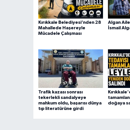
Kırıkkale Belediyesi’nden 28
Algan Aile
Mahallede Haşereyle
İsmail Alg
Mücadele Çalışması
Trafik kazası sonrası
Kırıkkale'
tekerlekli sandalyeye
tamamlana
mahkum oldu, başarısı dünya
doğaya sa
tıp literatürüne girdi