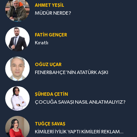
AHMET YEŞİL
MÜDÜR NERDE?
FATIH GENÇER
Kıratlı
OĞUZ UÇAR
FENERBAHÇE’NİN ATATÜRK AŞKI
ŞÜHEDA ÇETİN
ÇOCUĞA SAVAŞI NASIL ANLATMALIYIZ?
TUĞÇE SAVAŞ
KİMİLERİ İYİLİK YAPTI KİMİLERİ REKLAM...