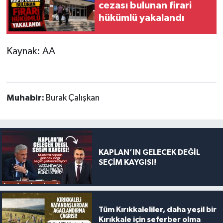
cezası bulunan firari
hükümlü yakalandı
Kaynak: AA
Muhabir:
Burak Çalışkan
KAPLAN’IN GELECEK DEĞİL
SEÇİM KAYGISI!
Tüm Kırıkkaleliler, daha yeşil bir
Kırıkkale için seferber olma