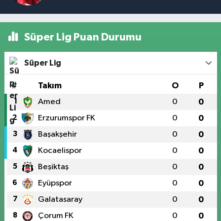
Süper Lig Puan Durumu
Süper Lig
#
Takım
O
P
1
Amed
0
0
2
Erzurumspor FK
0
0
3
Başakşehir
0
0
4
Kocaelispor
0
0
5
Beşiktaş
0
0
6
Eyüpspor
0
0
7
Galatasaray
0
0
8
Çorum FK
0
0