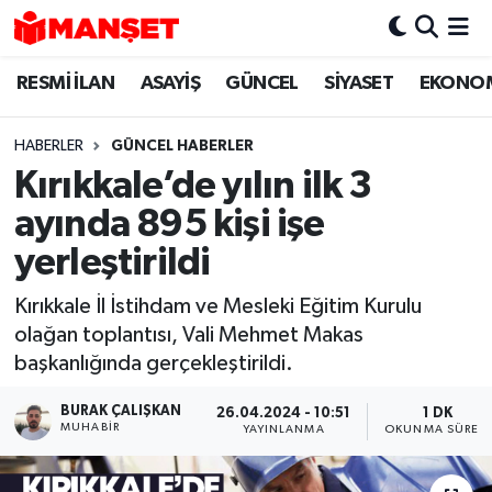
RESMİ İLAN
ASAYİŞ
GÜNCEL
SİYASET
EKONO
Hava Durumu
Trafik Durumu
HABERLER
GÜNCEL HABERLER
Kırıkkale’de yılın ilk 3
Süper Lig Puan Durumu ve Fikstür
ayında 895 kişi işe
Tüm Manşetler
yerleştirildi
Kırıkkale İl İstihdam ve Mesleki Eğitim Kurulu
Son Dakika Haberleri
olağan toplantısı, Vali Mehmet Makas
başkanlığında gerçekleştirildi.
Haber Arşivi
BURAK ÇALIŞKAN
26.04.2024 - 10:51
1 DK
MUHABIR
YAYINLANMA
OKUNMA SÜRESI