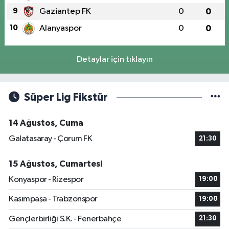
9
Gaziantep FK
0
0
10
Alanyaspor
0
0
Detaylar için tıklayın
Süper Lig Fikstür
14 Ağustos, Cuma
Galatasaray - Çorum FK
21:30
15 Ağustos, Cumartesi
Konyaspor - Rizespor
19:00
Kasımpaşa - Trabzonspor
19:00
Gençlerbirliği S.K. - Fenerbahçe
21:30