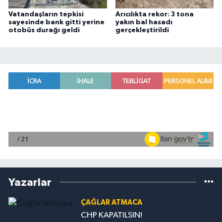
Vatandaşların tepkisi
Arıcılıkta rekor: 3 tona
sayesinde bank gitti yerine
yakın bal hasadı
otobüs durağı geldi
gerçekleştirildi
Yazarlar
ÇAĞLAR ATMACA
CHP KAPATILSIN!