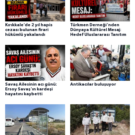
Kırıkkale’de 2 yıl hapis
Türkmen Derneği'nden
cezası bulunan firari
Dünyaya Kültürel Mesaj:
hükümlü yakalandı
Hedef Uluslararası Tanıtım
Savaş Ailesinin acı günü:
Antikacılar buluşuyor
Ersoy Savaş'ın kardeşi
hayatını kaybetti