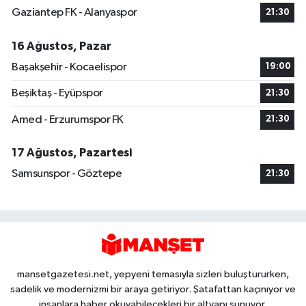
Gaziantep FK - Alanyaspor
21:30
16 Ağustos, Pazar
Başakşehir - Kocaelispor
19:00
Beşiktaş - Eyüpspor
21:30
Amed - Erzurumspor FK
21:30
17 Ağustos, Pazartesi
Samsunspor - Göztepe
21:30
mansetgazetesi.net, yepyeni temasıyla sizleri buluştururken,
sadelik ve modernizmi bir araya getiriyor. Şatafattan kaçınıyor ve
insanlara haber okuyabilecekleri bir altyapı sunuyor.