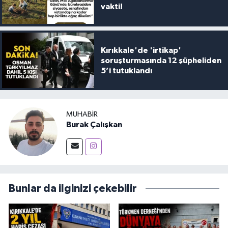
vakti!
Kırıkkale'de 'irtikap'
soruşturmasında 12 şüpheliden
5’i tutuklandı
MUHABIR
Burak Çalışkan
Bunlar da ilginizi çekebilir