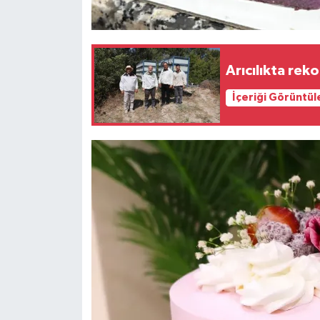
Arıcılıkta reko
İçeriği Görüntül