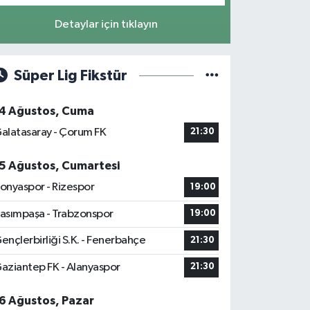
Detaylar için tıklayın
Süper Lig Fikstür
4 Ağustos, Cuma
alatasaray - Çorum FK
21:30
5 Ağustos, Cumartesi
onyaspor - Rizespor
19:00
asımpaşa - Trabzonspor
19:00
ençlerbirliği S.K. - Fenerbahçe
21:30
aziantep FK - Alanyaspor
21:30
6 Ağustos, Pazar