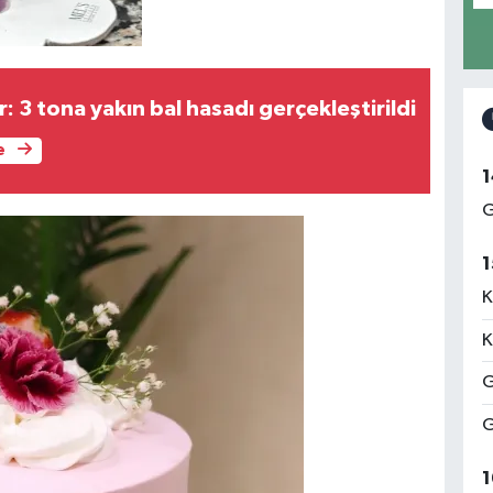
r: 3 tona yakın bal hasadı gerçekleştirildi
e
1
G
1
K
K
G
G
1