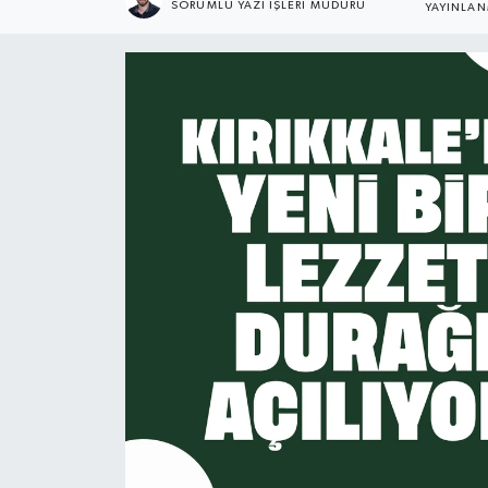
SORUMLU YAZI İŞLERI MÜDÜRÜ
YAYINLA