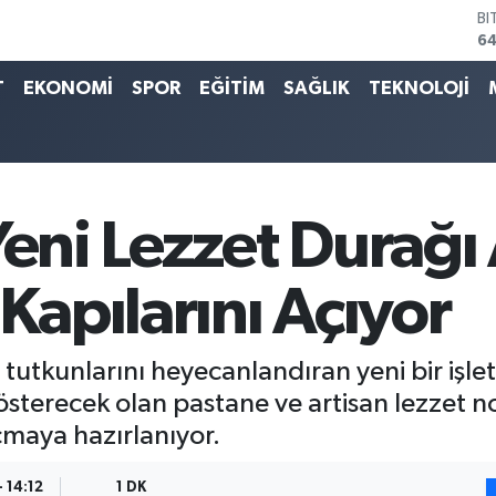
D
47
E
55
T
EKONOMİ
SPOR
EĞİTİM
SAĞLIK
TEKNOLOJİ
ST
64
GR
6
Bİ
13
Yeni Lezzet Durağı 
BI
64
 Kapılarını Açıyor
et tutkunlarını heyecanlandıran yeni bir işl
 gösterecek olan pastane ve artisan lezzet 
çmaya hazırlanıyor.
 14:12
1 DK