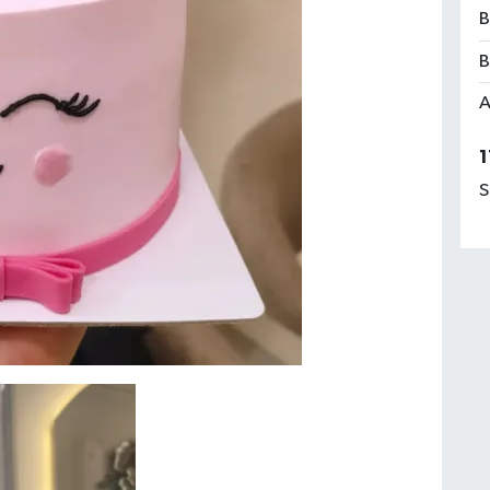
B
B
A
1
S