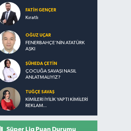
FATIH GENÇER
Kıratlı
OĞUZ UÇAR
FENERBAHÇE’NİN ATATÜRK
AŞKI
ŞÜHEDA ÇETİN
ÇOCUĞA SAVAŞI NASIL
ANLATMALIYIZ?
TUĞÇE SAVAŞ
KİMİLERİ İYİLİK YAPTI KİMİLERİ
REKLAM...
Süper Lig Puan Durumu