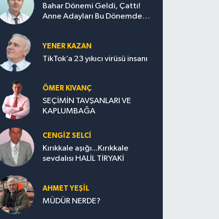
Bahar Dönemi Geldi, Çattı!
Anne Adayları Bu Dönemde
Nelere Dikkat Etmeli?
YENER KAZAN
TikTok’a 23 yıkıcı virüsü insanı
ÖMER KIVANÇ
SEÇİMİN TAVŞANLARI VE
KAPLUMBAĞA
CENGİZ SELCİ
Kırıkkale aşığı...Kırıkkale
sevdalısı HALİL TİRYAKİ
AHMET YEŞİL
MÜDÜR NERDE?