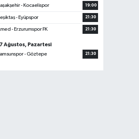
aşakşehir - Kocaelispor
19:00
eşiktaş - Eyüpspor
21:30
med - Erzurumspor FK
21:30
7 Ağustos, Pazartesi
amsunspor - Göztepe
21:30