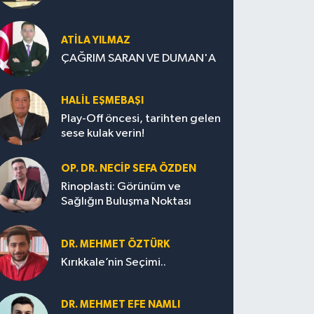
ATILA YILMAZ
ÇAĞRIM SARAN VE DUMAN'A
HALIL EŞMEBAŞI
Play-Off öncesi, tarihten gelen
sese kulak verin!
OP. DR. NECIP SEFA ÖZDEN
Rinoplasti: Görünüm ve
Sağlığın Buluşma Noktası
DR. MEHMET ÖZTÜRK
Kırıkkale’nin Seçimi..
DR. MEHMET EFE NAMLI