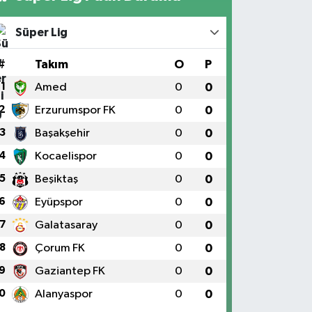
Süper Lig
#
Takım
O
P
1
Amed
0
0
2
Erzurumspor FK
0
0
3
Başakşehir
0
0
4
Kocaelispor
0
0
5
Beşiktaş
0
0
6
Eyüpspor
0
0
7
Galatasaray
0
0
8
Çorum FK
0
0
9
Gaziantep FK
0
0
0
Alanyaspor
0
0