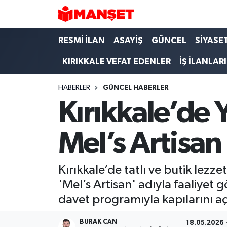
Hava Durumu
RESMİ İLAN
ASAYİŞ
GÜNCEL
SİYASE
KIRIKKALE VEFAT EDENLER
İŞ İLANLARI
Trafik Durumu
HABERLER
GÜNCEL HABERLER
Süper Lig Puan Durumu ve Fikstür
Kırıkkale’de 
Tüm Manşetler
Mel’s Artisan
Son Dakika Haberleri
Haber Arşivi
Kırıkkale’de tatlı ve butik lezz
'Mel’s Artisan' adıyla faaliyet
davet programıyla kapılarını a
BURAK CAN
18.05.2026 -