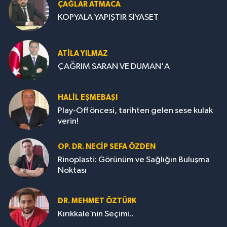
ÇAĞLAR ATMACA
KOPYALA YAPIŞTIR SİYASET
ATILA YILMAZ
ÇAĞRIM SARAN VE DUMAN'A
HALIL EŞMEBAŞI
Play-Off öncesi, tarihten gelen sese kulak
verin!
OP. DR. NECIP SEFA ÖZDEN
Rinoplasti: Görünüm ve Sağlığın Buluşma
Noktası
DR. MEHMET ÖZTÜRK
Kırıkkale’nin Seçimi..