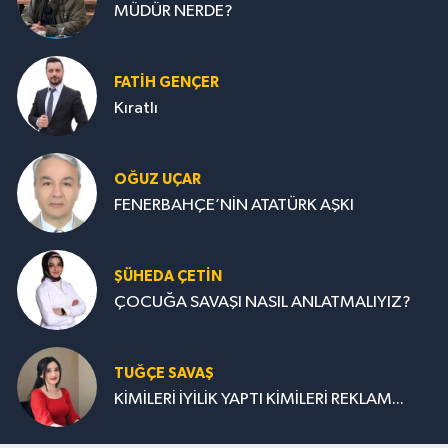
MÜDÜR NERDE?
FATIH GENÇER
Kıratlı
OĞUZ UÇAR
FENERBAHÇE’NİN ATATÜRK AŞKI
ŞÜHEDA ÇETİN
ÇOCUĞA SAVAŞI NASIL ANLATMALIYIZ?
TUĞÇE SAVAŞ
KİMİLERİ İYİLİK YAPTI KİMİLERİ REKLAM...