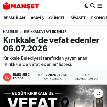
RESMİ İLAN
ASAYİŞ
GÜNCEL
SİYASET
EKONO
Hava Durumu
Trafik Durumu
HABERLER
KIRIKKALE VEFAT EDENLER
Kırıkkale'de vefat edenler
Süper Lig Puan Durumu ve Fikstür
06.07.2026
Tüm Manşetler
Kırıkkale Belediyesi tarafından yayımlanan
'Kırıkkale'de vefat edenler' listesi.
Son Dakika Haberleri
EMEL SELCI
06.07.2026 - 12:58
1 DK
Haber Arşivi
EDITÖR
YAYINLANMA
OKUNMA SÜRESI