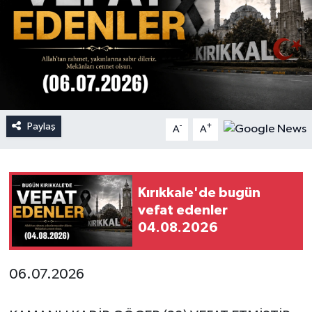
Paylaş
-
+
A
A
Kırıkkale'de bugün
vefat edenler
04.08.2026
06.07.2026