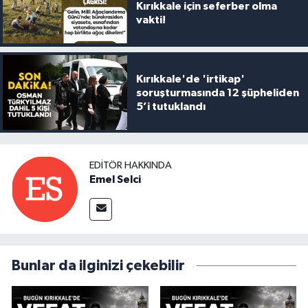
Kırıkkale için seferber olma
vakti!
Kırıkkale'de 'irtikap'
soruşturmasında 12 şüpheliden
5’i tutuklandı
EDITÖR HAKKINDA
Emel Selci
Bunlar da ilginizi çekebilir