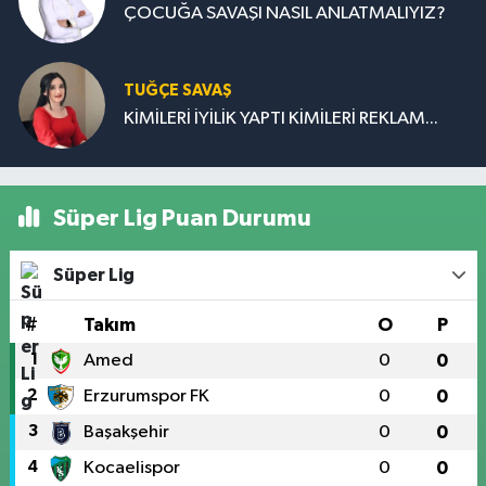
ÇOCUĞA SAVAŞI NASIL ANLATMALIYIZ?
TUĞÇE SAVAŞ
KİMİLERİ İYİLİK YAPTI KİMİLERİ REKLAM...
Süper Lig Puan Durumu
Süper Lig
#
Takım
O
P
1
Amed
0
0
2
Erzurumspor FK
0
0
3
Başakşehir
0
0
4
Kocaelispor
0
0