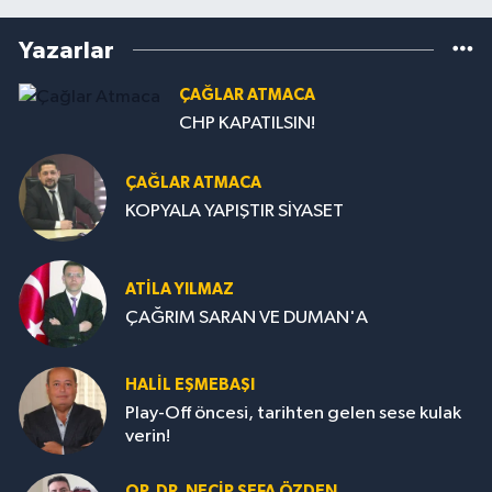
Yazarlar
ÇAĞLAR ATMACA
CHP KAPATILSIN!
ÇAĞLAR ATMACA
KOPYALA YAPIŞTIR SİYASET
ATILA YILMAZ
ÇAĞRIM SARAN VE DUMAN'A
HALIL EŞMEBAŞI
Play-Off öncesi, tarihten gelen sese kulak
verin!
OP. DR. NECIP SEFA ÖZDEN