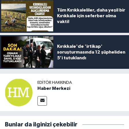
Tüm Kırıkkaleliler, daha yeşil bir
Kırıkkale için seferber olma
vakti!
Kırıkkale'de 'irtikap'
soruşturmasında 12 şüpheliden
5’i tutuklandı
EDITÖR HAKKINDA
Haber Merkezi
Bunlar da ilginizi çekebilir