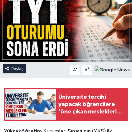
Paylaş
-
+
A
A
Üniversite tercihi
yapacak öğrencilere
'öne çıkan meslekleri
tercih edin' önerisi
Yükseköğretim Kurumları Sınavı’nın (YKS) ilk