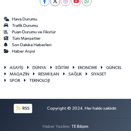
Hava Durumu
Trafik Durumu
Puan Durumu ve Fikstür
Tüm Manşetler
Son Dakika Haberleri
Haber Arşivi
ASAYİŞ
DÜNYA
EĞİTİM
EKONOMİ
GÜNCEL
MAGAZİN
RESMİ İLAN
SAĞLIK
SİYASET
SPOR
TEKNOLOJİ
RSS
Copyright © 2024. Her hakkı saklıdır.
Haber Yazılımı:
TE Bilişim