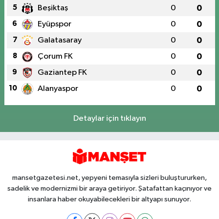
5
Beşiktaş
0
0
6
Eyüpspor
0
0
7
Galatasaray
0
0
8
Çorum FK
0
0
9
Gaziantep FK
0
0
10
Alanyaspor
0
0
Detaylar için tıklayın
mansetgazetesi.net, yepyeni temasıyla sizleri buluştururken,
sadelik ve modernizmi bir araya getiriyor. Şatafattan kaçınıyor ve
insanlara haber okuyabilecekleri bir altyapı sunuyor.