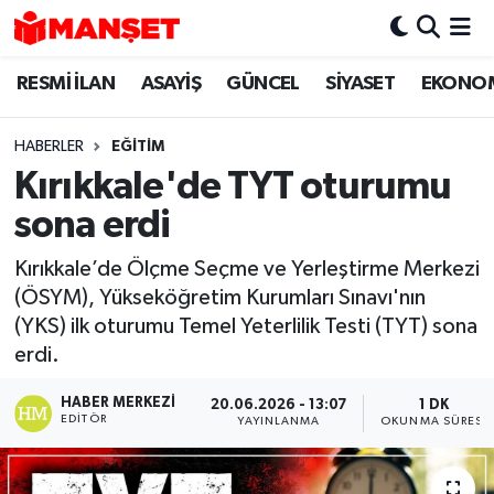
RESMİ İLAN
ASAYİŞ
GÜNCEL
SİYASET
EKONO
Hava Durumu
Trafik Durumu
HABERLER
EĞİTİM
Kırıkkale'de TYT oturumu
Süper Lig Puan Durumu ve Fikstür
sona erdi
Tüm Manşetler
Kırıkkale’de Ölçme Seçme ve Yerleştirme Merkezi
(ÖSYM), Yükseköğretim Kurumları Sınavı'nın
Son Dakika Haberleri
(YKS) ilk oturumu Temel Yeterlilik Testi (TYT) sona
erdi.
Haber Arşivi
HABER MERKEZI
20.06.2026 - 13:07
1 DK
EDITÖR
YAYINLANMA
OKUNMA SÜRESI