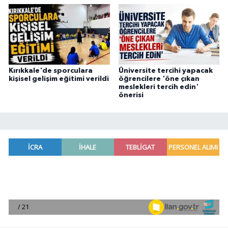
Kırıkkale'de sporculara
Üniversite tercihi yapacak
kişisel gelişim eğitimi verildi
öğrencilere 'öne çıkan
meslekleri tercih edin'
önerisi