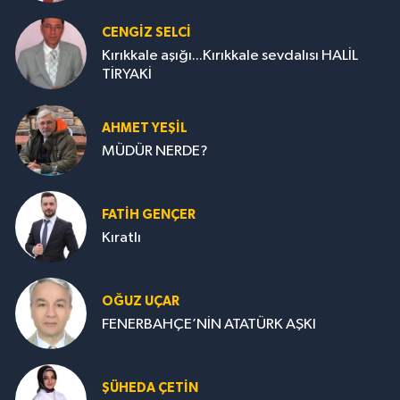
CENGİZ SELCİ
Kırıkkale aşığı...Kırıkkale sevdalısı HALİL
TİRYAKİ
AHMET YEŞİL
MÜDÜR NERDE?
FATIH GENÇER
Kıratlı
OĞUZ UÇAR
FENERBAHÇE’NİN ATATÜRK AŞKI
ŞÜHEDA ÇETİN