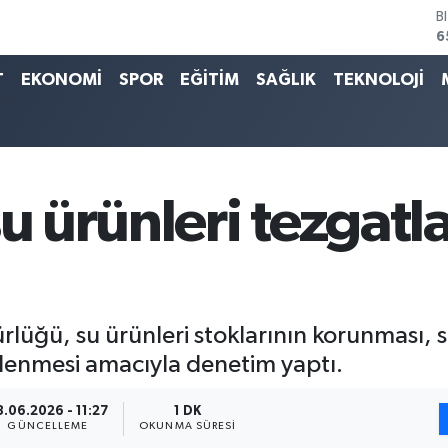
6
D
4
E
T
EKONOMİ
SPOR
EĞİTİM
SAĞLIK
TEKNOLOJİ
5
S
6
G
6
B
su ürünleri tezgatl
1
üğü, su ürünleri stoklarının korunması, sür
önlenmesi amacıyla denetim yaptı.
3.06.2026 - 11:27
1 DK
GÜNCELLEME
OKUNMA SÜRESI