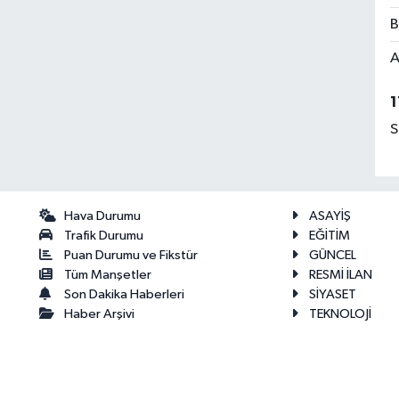
B
A
1
S
Hava Durumu
ASAYİŞ
Trafik Durumu
EĞİTİM
Puan Durumu ve Fikstür
GÜNCEL
Tüm Manşetler
RESMİ İLAN
Son Dakika Haberleri
SİYASET
Haber Arşivi
TEKNOLOJİ