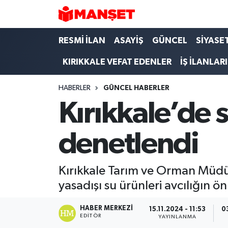
Hava Durumu
RESMİ İLAN
ASAYİŞ
GÜNCEL
SİYASE
KIRIKKALE VEFAT EDENLER
İŞ İLANLARI
Trafik Durumu
HABERLER
GÜNCEL HABERLER
Süper Lig Puan Durumu ve Fikstür
Kırıkkale’de 
Tüm Manşetler
denetlendi
Son Dakika Haberleri
Haber Arşivi
Kırıkkale Tarım ve Orman Müdürl
yasadışı su ürünleri avcılığın 
HABER MERKEZI
15.11.2024 - 11:53
0
EDITÖR
YAYINLANMA