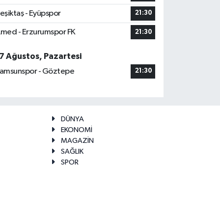
eşiktaş - Eyüpspor
21:30
med - Erzurumspor FK
21:30
7 Ağustos, Pazartesi
amsunspor - Göztepe
21:30
DÜNYA
EKONOMİ
MAGAZİN
SAĞLIK
SPOR