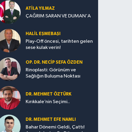
ATILA YILMAZ
ÇAĞRIM SARAN VE DUMAN'A
HALIL EŞMEBAŞI
Play-Off öncesi, tarihten gelen
sese kulak verin!
OP. DR. NECIP SEFA ÖZDEN
Rinoplasti: Görünüm ve
Sağlığın Buluşma Noktası
DR. MEHMET ÖZTÜRK
Kırıkkale’nin Seçimi..
DR. MEHMET EFE NAMLI
Bahar Dönemi Geldi, Çattı!