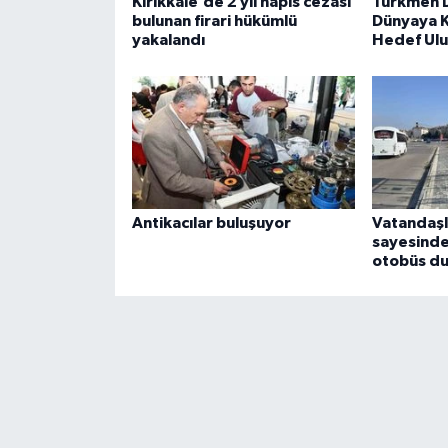
Kırıkkale’de 2 yıl hapis cezası
Türkmen 
bulunan firari hükümlü
Dünyaya K
yakalandı
Hedef Ulu
Antikacılar buluşuyor
Vatandaşl
sayesinde
otobüs du