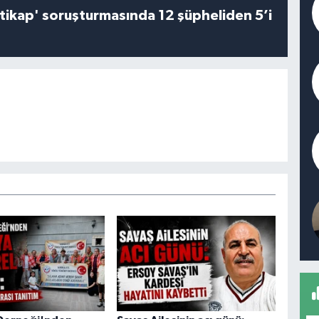
irtikap' soruşturmasında 12 şüpheliden 5’i