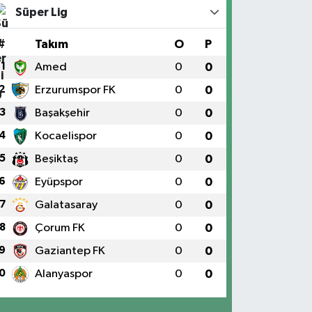
Süper Lig
#
Takım
O
P
1
Amed
0
0
2
Erzurumspor FK
0
0
3
Başakşehir
0
0
4
Kocaelispor
0
0
5
Beşiktaş
0
0
6
Eyüpspor
0
0
7
Galatasaray
0
0
8
Çorum FK
0
0
9
Gaziantep FK
0
0
0
Alanyaspor
0
0