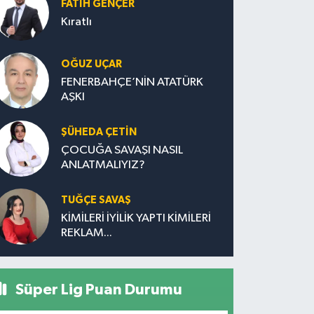
FATIH GENÇER
Kıratlı
OĞUZ UÇAR
FENERBAHÇE’NİN ATATÜRK
AŞKI
ŞÜHEDA ÇETİN
ÇOCUĞA SAVAŞI NASIL
ANLATMALIYIZ?
TUĞÇE SAVAŞ
KİMİLERİ İYİLİK YAPTI KİMİLERİ
REKLAM...
Süper Lig Puan Durumu