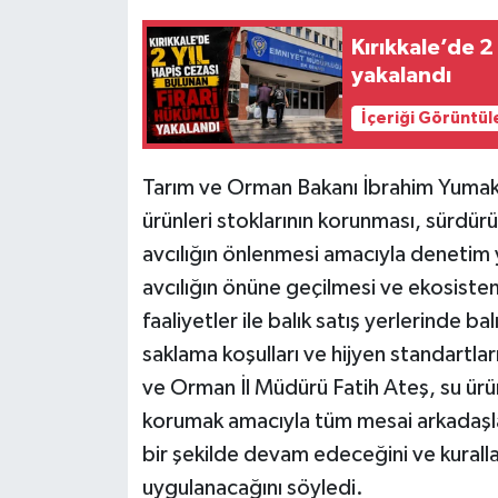
Kırıkkale’de 2
yakalandı
İçeriği Görüntül
Tarım ve Orman Bakanı İbrahim Yumaklı’
ürünleri stoklarının korunması, sürdürüle
avcılığın önlenmesi amacıyla denetim 
avcılığın önüne geçilmesi ve ekosiste
faaliyetler ile balık satış yerlerinde ba
saklama koşulları ve hijyen standartlar
ve Orman İl Müdürü Fatih Ateş, su ürünle
korumak amacıyla tüm mesai arkadaşları
bir şekilde devam edeceğini ve kuralla
uygulanacağını söyledi.