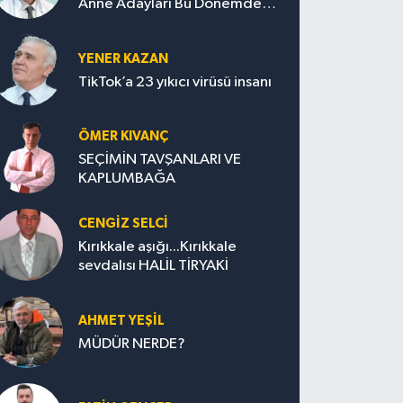
Anne Adayları Bu Dönemde
Nelere Dikkat Etmeli?
YENER KAZAN
TikTok’a 23 yıkıcı virüsü insanı
ÖMER KIVANÇ
SEÇİMİN TAVŞANLARI VE
KAPLUMBAĞA
CENGİZ SELCİ
Kırıkkale aşığı...Kırıkkale
sevdalısı HALİL TİRYAKİ
AHMET YEŞİL
MÜDÜR NERDE?