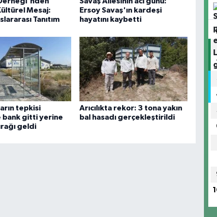
Derneği'nden
Savaş Ailesinin acı günü:
ültürel Mesaj:
Ersoy Savaş'ın kardeşi
slararası Tanıtım
hayatını kaybetti
arın tepkisi
Arıcılıkta rekor: 3 tona yakın
 bank gitti yerine
bal hasadı gerçekleştirildi
rağı geldi
1