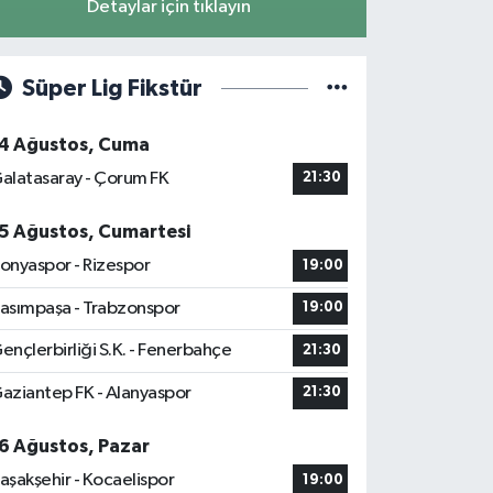
Detaylar için tıklayın
Süper Lig Fikstür
4 Ağustos, Cuma
alatasaray - Çorum FK
21:30
5 Ağustos, Cumartesi
onyaspor - Rizespor
19:00
asımpaşa - Trabzonspor
19:00
ençlerbirliği S.K. - Fenerbahçe
21:30
aziantep FK - Alanyaspor
21:30
6 Ağustos, Pazar
aşakşehir - Kocaelispor
19:00