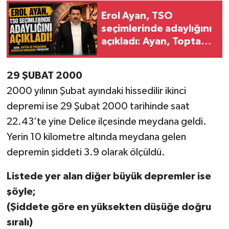
Erol Ayan, TSO
seçimlerinde adaylığını
açıkladı: Ayan, Toptan
ve Perakende Gıdacılar
Grubunda yarışacak
29 ŞUBAT 2000
2000 yılının Şubat ayındaki hissedilir ikinci
depremi ise 29 Şubat 2000 tarihinde saat
22.43’te yine Delice ilçesinde meydana geldi.
Yerin 10 kilometre altında meydana gelen
depremin şiddeti 3.9 olarak ölçüldü.
Listede yer alan diğer büyük depremler ise
şöyle;
(Şiddete göre en yüksekten düşüğe doğru
sıralı)