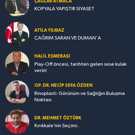
ÇAĞLAR ATMACA
KOPYALA YAPIŞTIR SİYASET
ATILA YILMAZ
ÇAĞRIM SARAN VE DUMAN'A
HALIL EŞMEBAŞI
Play-Off öncesi, tarihten gelen sese kulak
verin!
OP. DR. NECIP SEFA ÖZDEN
Rinoplasti: Görünüm ve Sağlığın Buluşma
Noktası
DR. MEHMET ÖZTÜRK
Kırıkkale’nin Seçimi..