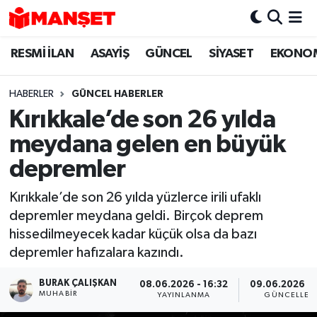
RESMİ İLAN
ASAYİŞ
GÜNCEL
SİYASET
EKONO
Hava Durumu
Trafik Durumu
HABERLER
GÜNCEL HABERLER
Kırıkkale’de son 26 yılda
Süper Lig Puan Durumu ve Fikstür
meydana gelen en büyük
Tüm Manşetler
depremler
Kırıkkale’de son 26 yılda yüzlerce irili ufaklı
Son Dakika Haberleri
depremler meydana geldi. Birçok deprem
hissedilmeyecek kadar küçük olsa da bazı
Haber Arşivi
depremler hafızalara kazındı.
BURAK ÇALIŞKAN
08.06.2026 - 16:32
09.06.2026 - 1
MUHABIR
YAYINLANMA
GÜNCELLEM