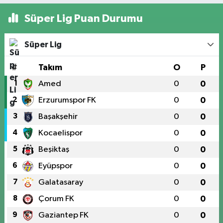
Süper Lig Puan Durumu
Süper Lig
#
Takım
O
P
1
Amed
0
0
2
Erzurumspor FK
0
0
3
Başakşehir
0
0
4
Kocaelispor
0
0
5
Beşiktaş
0
0
6
Eyüpspor
0
0
7
Galatasaray
0
0
8
Çorum FK
0
0
9
Gaziantep FK
0
0