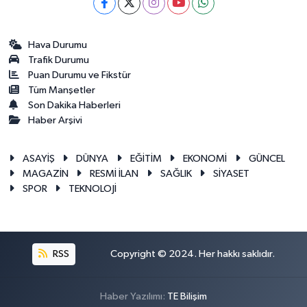
Hava Durumu
Trafik Durumu
Puan Durumu ve Fikstür
Tüm Manşetler
Son Dakika Haberleri
Haber Arşivi
ASAYİŞ
DÜNYA
EĞİTİM
EKONOMİ
GÜNCEL
MAGAZİN
RESMİ İLAN
SAĞLIK
SİYASET
SPOR
TEKNOLOJİ
RSS
Copyright © 2024. Her hakkı saklıdır.
Haber Yazılımı:
TE Bilişim