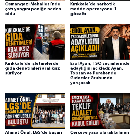
Osmangazi Mahallesi’nde
Kırıkkale’de narkotik
çatı yangını paniğe neden
madde operasyonu: 1
oldu
gözaltı
Kırıkkale’de işletmelerde
Erol Ayan, TSO seçimlerinde
gıda denetimleri aralıksız
adaylığını açıkladı: Ayan,
sürüyor
Toptan ve Perakende
Gıdacılar Grubunda
yarışacak
Ahmet Önal, LGS’de başarı
Çerçeve yasa olarak bilinen