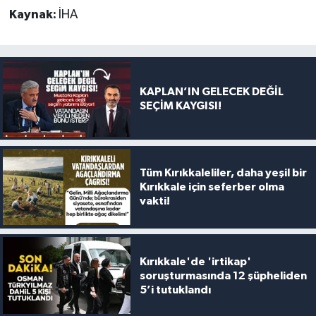
Kaynak:
İHA
KAPLAN’IN GELECEK DEĞİL
SEÇİM KAYGISI!
Tüm Kırıkkaleliler, daha yeşil bir
Kırıkkale için seferber olma
vakti!
Kırıkkale'de 'irtikap'
soruşturmasında 12 şüpheliden
5’i tutuklandı