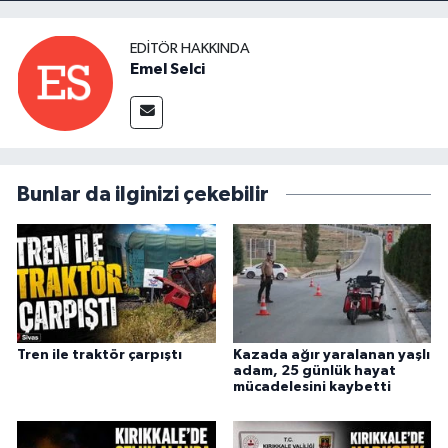
EDITÖR HAKKINDA
Emel Selci
Bunlar da ilginizi çekebilir
Tren ile traktör çarpıştı
Kazada ağır yaralanan yaşlı
adam, 25 günlük hayat
mücadelesini kaybetti