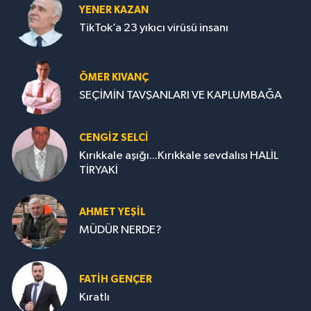
YENER KAZAN
TikTok’a 23 yıkıcı virüsü insanı
ÖMER KIVANÇ
SEÇİMİN TAVŞANLARI VE KAPLUMBAĞA
CENGİZ SELCİ
Kırıkkale aşığı...Kırıkkale sevdalısı HALİL
TİRYAKİ
AHMET YEŞİL
MÜDÜR NERDE?
FATIH GENÇER
Kıratlı