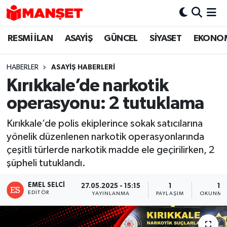
RESMİ İLAN
ASAYİŞ
GÜNCEL
SİYASET
EKONO
Hava Durumu
Trafik Durumu
HABERLER
ASAYİŞ HABERLERİ
Kırıkkale’de narkotik
Süper Lig Puan Durumu ve Fikstür
operasyonu: 2 tutuklama
Tüm Manşetler
Kırıkkale’de polis ekiplerince sokak satıcılarına
yönelik düzenlenen narkotik operasyonlarında
Son Dakika Haberleri
çeşitli türlerde narkotik madde ele geçirilirken, 2
şüpheli tutuklandı.
Haber Arşivi
EMEL SELCI
27.05.2025 - 15:15
1
1 
EDITÖR
YAYINLANMA
PAYLAŞIM
OKUNMA 