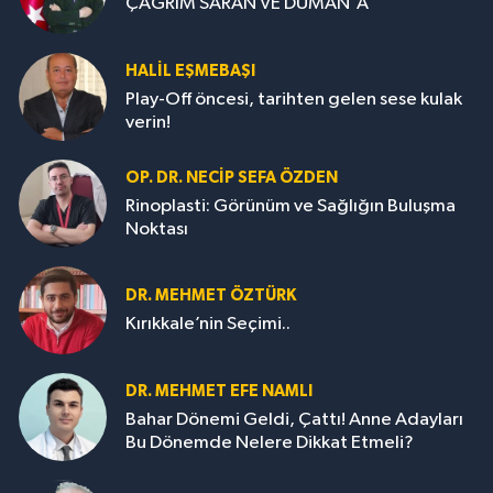
ÇAĞRIM SARAN VE DUMAN'A
HALIL EŞMEBAŞI
Play-Off öncesi, tarihten gelen sese kulak
verin!
OP. DR. NECIP SEFA ÖZDEN
Rinoplasti: Görünüm ve Sağlığın Buluşma
Noktası
DR. MEHMET ÖZTÜRK
Kırıkkale’nin Seçimi..
DR. MEHMET EFE NAMLI
Bahar Dönemi Geldi, Çattı! Anne Adayları
Bu Dönemde Nelere Dikkat Etmeli?