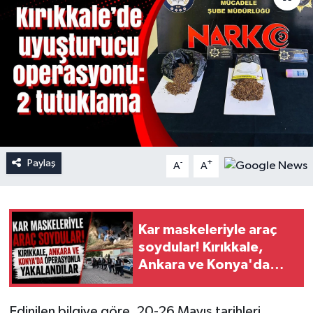
Paylaş
-
+
A
A
Kar maskeleriyle araç
soydular! Kırıkkale,
Ankara ve Konya'da
operasyonla
yakalandılar
Edinilen bilgiye göre, 20-26 Mayıs tarihleri