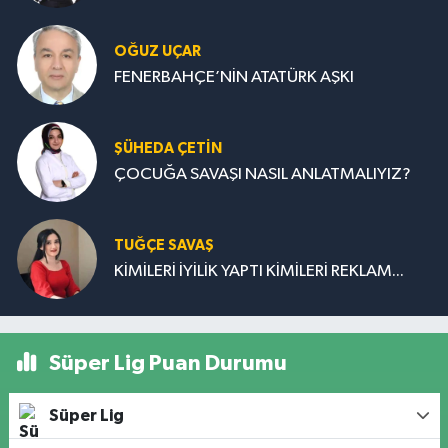
OĞUZ UÇAR
FENERBAHÇE’NİN ATATÜRK AŞKI
ŞÜHEDA ÇETİN
ÇOCUĞA SAVAŞI NASIL ANLATMALIYIZ?
TUĞÇE SAVAŞ
KİMİLERİ İYİLİK YAPTI KİMİLERİ REKLAM...
Süper Lig Puan Durumu
Süper Lig