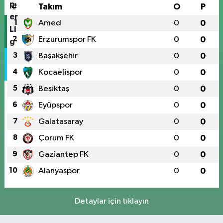
#
Takım
O
P
1
Amed
0
0
2
Erzurumspor FK
0
0
3
Başakşehir
0
0
4
Kocaelispor
0
0
5
Beşiktaş
0
0
6
Eyüpspor
0
0
7
Galatasaray
0
0
8
Çorum FK
0
0
9
Gaziantep FK
0
0
10
Alanyaspor
0
0
Detaylar için tıklayın