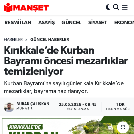
RESMİ İLAN
ASAYİŞ
GÜNCEL
SİYASET
EKONO
Hava Durumu
Trafik Durumu
HABERLER
GÜNCEL HABERLER
Kırıkkale’de Kurban
Süper Lig Puan Durumu ve Fikstür
Bayramı öncesi mezarlıklar
Tüm Manşetler
temizleniyor
Kurban Bayramı’na sayılı günler kala Kırıkkale’de
Son Dakika Haberleri
mezarlıklar, bayrama hazırlanıyor.
Haber Arşivi
BURAK ÇALIŞKAN
25.05.2026 - 09:45
1 DK
MUHABIR
YAYINLANMA
OKUNMA SÜRES