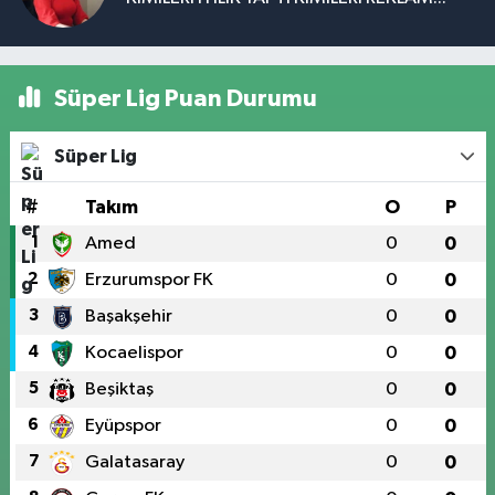
Süper Lig Puan Durumu
Süper Lig
#
Takım
O
P
1
Amed
0
0
2
Erzurumspor FK
0
0
3
Başakşehir
0
0
4
Kocaelispor
0
0
5
Beşiktaş
0
0
6
Eyüpspor
0
0
7
Galatasaray
0
0