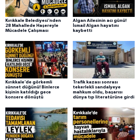
Kırıkkale Belediyesi’nden
Algan Ailesinin acı günü!
28 Mahallede Haşereyle
İsmail Algan hayatını
Mücadele Çalışması
kaybetti
Kırıkkale’de görkemli
Trafik kazası sonrası
sünnet düğünü! Binlerce
tekerlekli sandalyeye
kişinin katıldığı gece
mahkum oldu, başarısı
konsere dönüştü
dünya tıp literatürüne girdi