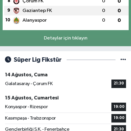
8
Çorum FK
0
0
9
Gaziantep FK
0
0
10
Alanyaspor
0
0
Detaylar için tıklayın
Süper Lig Fikstür
14 Ağustos, Cuma
Galatasaray - Çorum FK
21:30
15 Ağustos, Cumartesi
Konyaspor - Rizespor
19:00
Kasımpaşa - Trabzonspor
19:00
Gençlerbirliği S.K. - Fenerbahçe
21:30