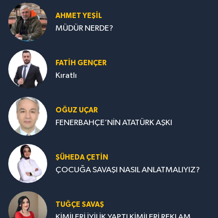
AHMET YEŞİL
MÜDÜR NERDE?
FATIH GENÇER
Kıratlı
OĞUZ UÇAR
FENERBAHÇE’NİN ATATÜRK AŞKI
ŞÜHEDA ÇETİN
ÇOCUĞA SAVAŞI NASIL ANLATMALIYIZ?
TUĞÇE SAVAŞ
KİMİLERİ İYİLİK YAPTI KİMİLERİ REKLAM...