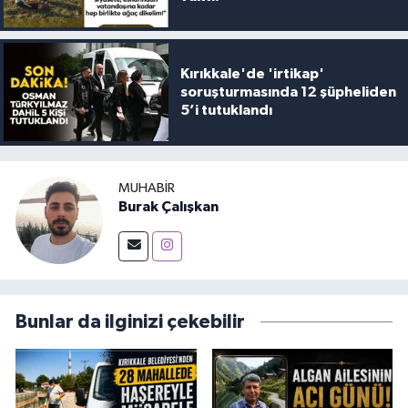
Kırıkkale'de 'irtikap'
soruşturmasında 12 şüpheliden
5’i tutuklandı
MUHABIR
Burak Çalışkan
Bunlar da ilginizi çekebilir