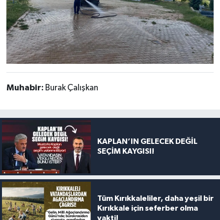
Muhabir:
Burak Çalışkan
KAPLAN’IN GELECEK DEĞİL
SEÇİM KAYGISI!
Tüm Kırıkkaleliler, daha yeşil bir
Kırıkkale için seferber olma
vakti!