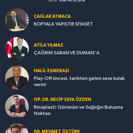
CHP KAPATILSIN!
ÇAĞLAR ATMACA
KOPYALA YAPIŞTIR SİYASET
ATILA YILMAZ
ÇAĞRIM SARAN VE DUMAN'A
HALIL EŞMEBAŞI
Play-Off öncesi, tarihten gelen sese kulak
verin!
OP. DR. NECIP SEFA ÖZDEN
Rinoplasti: Görünüm ve Sağlığın Buluşma
Noktası
DR. MEHMET ÖZTÜRK