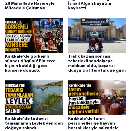
28 Mahallede Haşereyle
İsmail Algan hayatını
Mücadele Çalışması
kaybetti
Kırıkkale’de görkemli
Trafik kazası sonrası
sünnet düğünü! Binlerce
tekerlekli sandalyeye
kişinin katıldığı gece
mahkum oldu, başarısı
konsere dönüştü
dünya tıp literatürüne girdi
Kırıkkale'de tedavisi
Kırıkkale’de tarım
tamamlanan Leylek yeniden
personellerine hayvan
doğaya salındı
hastalıklarıyla mücadele