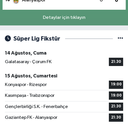
Alanyaspor
0
0
Detaylar için tıklayın
Süper Lig Fikstür
14 Ağustos, Cuma
Galatasaray - Çorum FK
21:30
15 Ağustos, Cumartesi
Konyaspor - Rizespor
19:00
Kasımpaşa - Trabzonspor
19:00
Gençlerbirliği S.K. - Fenerbahçe
21:30
Gaziantep FK - Alanyaspor
21:30