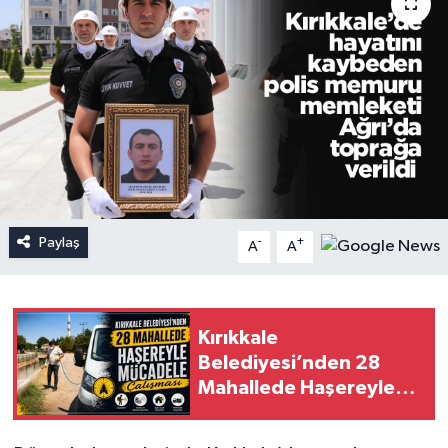
Paylaş
-
+
A
A
Kırıkkale
Belediyesi’nden 28
Mahallede Haşereyle
Mücadele Çalışması