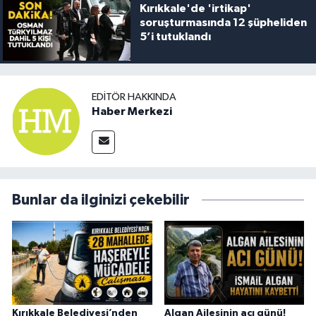
Kırıkkale'de 'irtikap'
soruşturmasında 12 şüpheliden
5’i tutuklandı
EDITÖR HAKKINDA
Haber Merkezi
Bunlar da ilginizi çekebilir
Kırıkkale Belediyesi’nden
Algan Ailesinin acı günü!