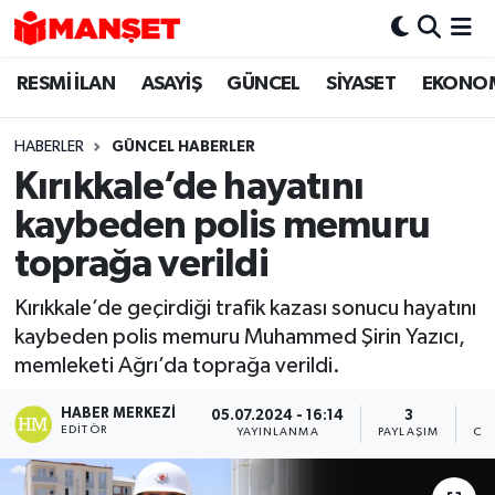
RESMİ İLAN
ASAYİŞ
GÜNCEL
SİYASET
EKONO
Hava Durumu
Trafik Durumu
HABERLER
GÜNCEL HABERLER
Kırıkkale’de hayatını
Süper Lig Puan Durumu ve Fikstür
kaybeden polis memuru
Tüm Manşetler
toprağa verildi
Kırıkkale’de geçirdiği trafik kazası sonucu hayatını
Son Dakika Haberleri
kaybeden polis memuru Muhammed Şirin Yazıcı,
memleketi Ağrı’da toprağa verildi.
Haber Arşivi
HABER MERKEZI
05.07.2024 - 16:14
3
EDITÖR
YAYINLANMA
PAYLAŞIM
OK