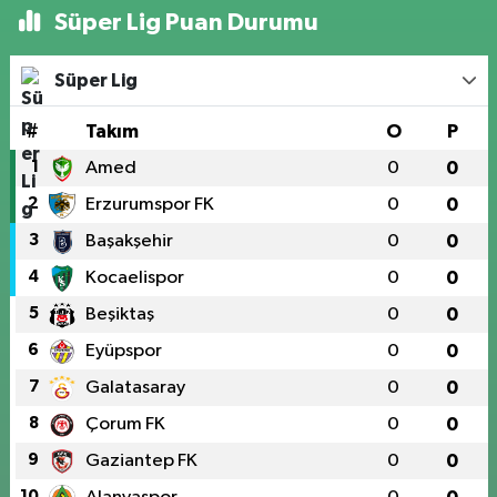
Süper Lig Puan Durumu
Süper Lig
#
Takım
O
P
1
Amed
0
0
2
Erzurumspor FK
0
0
3
Başakşehir
0
0
4
Kocaelispor
0
0
5
Beşiktaş
0
0
6
Eyüpspor
0
0
7
Galatasaray
0
0
8
Çorum FK
0
0
9
Gaziantep FK
0
0
10