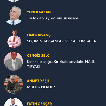
YENER KAZAN
TikTok’a 23 yıkıcı virüsü insanı
ÖMER KIVANÇ
SEÇİMİN TAVŞANLARI VE KAPLUMBAĞA
CENGİZ SELCİ
Kırıkkale aşığı...Kırıkkale sevdalısı HALİL
TİRYAKİ
AHMET YEŞİL
MÜDÜR NERDE?
FATIH GENÇER