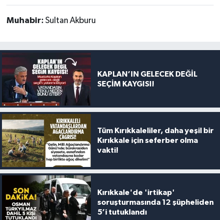
Muhabir:
Sultan Akburu
KAPLAN’IN GELECEK DEĞİL
SEÇİM KAYGISI!
Tüm Kırıkkaleliler, daha yeşil bir
Kırıkkale için seferber olma
vakti!
Kırıkkale'de 'irtikap'
soruşturmasında 12 şüpheliden
5’i tutuklandı