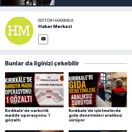
EDITÖR HAKKINDA
Haber Merkezi
Bunlar da ilginizi çekebilir
Kırıkkale’de narkotik
Kırıkkale’de işletmelerde
madde operasyonu: 1
gıda denetimleri aralıksız
gözaltı
sürüyor