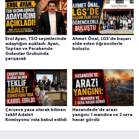
Erol Ayan, TSO seçimlerinde
Ahmet Önal, LGS’de başarı
adaylığını açıkladı: Ayan,
elde eden öğrencilerle
Toptan ve Perakende
buluştu
Gıdacılar Grubunda
yarışacak
Çerçeve yasa olarak bilinen
Hasandede’de arazi
teklif Adalet
yangını: 1 mandıra ve 2 sera
Komisyonu'nda kabul edildi
hasar gördü