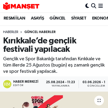
RESMİ İLAN
ASAYİŞ
GÜNCEL
SİYASET
EKONO
Hava Durumu
Trafik Durumu
HABERLER
GÜNCEL HABERLER
Kırıkkale’de gençlik
Süper Lig Puan Durumu ve Fikstür
festivali yapılacak
Tüm Manşetler
Gençlik ve Spor Bakanlığı tarafından Kırıkkale ve
tüm illerde 25 Ağustos (bugün) eş zamanlı gençlik
Son Dakika Haberleri
ve spor festivali yapılacak.
Haber Arşivi
HABER MERKEZI
25.08.2024 - 11:23
03.06.2026 - 11
EDITÖR
YAYINLANMA
GÜNCELLEME