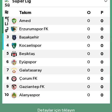
Süper Lig
#
Takım
O
P
1
Amed
0
0
2
Erzurumspor FK
0
0
3
Başakşehir
0
0
4
Kocaelispor
0
0
5
Beşiktaş
0
0
6
Eyüpspor
0
0
7
Galatasaray
0
0
8
Çorum FK
0
0
9
Gaziantep FK
0
0
10
Alanyaspor
0
0
Detaylar için tıklayın