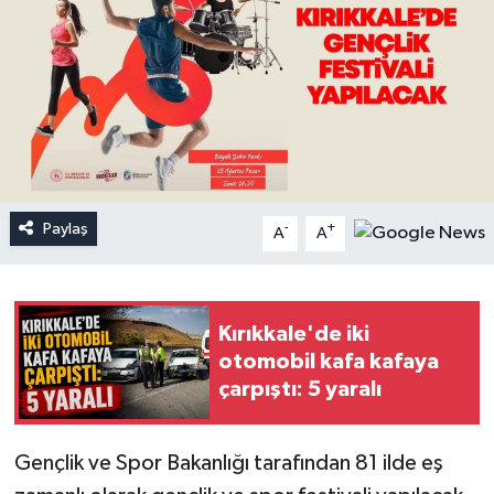
Paylaş
-
+
A
A
Kırıkkale'de iki
otomobil kafa kafaya
çarpıştı: 5 yaralı
Gençlik ve Spor Bakanlığı tarafından 81 ilde eş