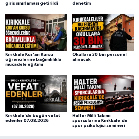
giriş sınırlaması getirildi
denetim
Kırıkkale Kur'an Kursu
Okullara 30 bin personel
öğrencilerine bağımlılıkla
alınacak
mücadele eğitimi
Kırıkkale'de bugün vefat
Halter Millî Takımı
edenler 07.08.2026
sporcularına Kırıkkale'de
spor psikolojisi semineri