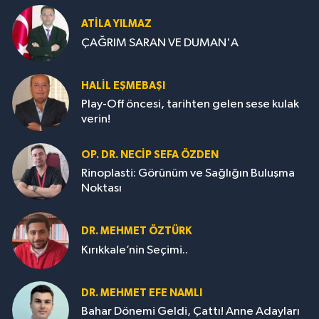
ATILA YILMAZ
ÇAĞRIM SARAN VE DUMAN'A
HALIL EŞMEBAŞI
Play-Off öncesi, tarihten gelen sese kulak
verin!
OP. DR. NECIP SEFA ÖZDEN
Rinoplasti: Görünüm ve Sağlığın Buluşma
Noktası
DR. MEHMET ÖZTÜRK
Kırıkkale’nin Seçimi..
DR. MEHMET EFE NAMLI
Bahar Dönemi Geldi, Çattı! Anne Adayları