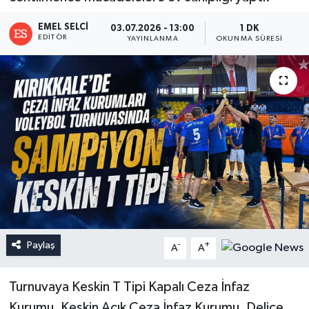
EMEL SELCI
03.07.2026 - 13:00
1 DK
EDITÖR
YAYINLANMA
OKUNMA SÜRESI
Paylaş
-
+
A
A
Turnuvaya Keskin T Tipi Kapalı Ceza İnfaz
Kurumu, Keskin Açık Ceza İnfaz Kurumu, Delice