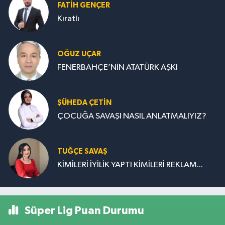
FATIH GENÇER
Kıratlı
OĞUZ UÇAR
FENERBAHÇE’NİN ATATÜRK AŞKI
ŞÜHEDA ÇETİN
ÇOCUĞA SAVAŞI NASIL ANLATMALIYIZ?
TUĞÇE SAVAŞ
KİMİLERİ İYİLİK YAPTI KİMİLERİ REKLAM...
Süper Lig Puan Durumu