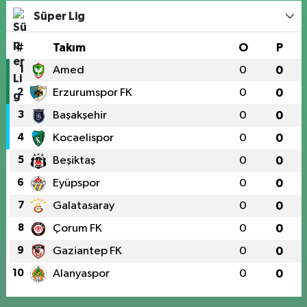
Süper Lig
#
Takım
O
P
1
Amed
0
0
2
Erzurumspor FK
0
0
3
Başakşehir
0
0
4
Kocaelispor
0
0
5
Beşiktaş
0
0
6
Eyüpspor
0
0
7
Galatasaray
0
0
8
Çorum FK
0
0
9
Gaziantep FK
0
0
10
Alanyaspor
0
0