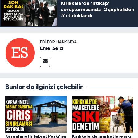
Kırıkkale'de 'irtikap'
soruşturmasında 12 şüpheliden
5’i tutuklandı
EDITÖR HAKKINDA
Emel Selci
Bunlar da ilginizi çekebilir
Karaahmetli Tabiat Parkı’na
Kırıkkale’de marketlere sıkı