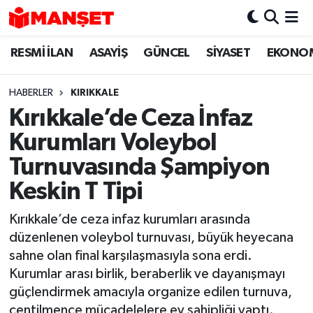
RESMİ İLAN
ASAYİŞ
GÜNCEL
SİYASET
EKONO
Hava Durumu
Trafik Durumu
HABERLER
KIRIKKALE
Kırıkkale’de Ceza İnfaz
Süper Lig Puan Durumu ve Fikstür
Kurumları Voleybol
Tüm Manşetler
Turnuvasında Şampiyon
Keskin T Tipi
Son Dakika Haberleri
Kırıkkale’de ceza infaz kurumları arasında
Haber Arşivi
düzenlenen voleybol turnuvası, büyük heyecana
sahne olan final karşılaşmasıyla sona erdi.
Kurumlar arası birlik, beraberlik ve dayanışmayı
güçlendirmek amacıyla organize edilen turnuva,
centilmence mücadelelere ev sahipliği yaptı.