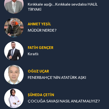
Kırıkkale aşığı...Kırıkkale sevdalısı HALİL
TİRYAKİ
AHMET YEŞİL
MÜDÜR NERDE?
FATIH GENÇER
Kıratlı
OĞUZ UÇAR
FENERBAHÇE’NİN ATATÜRK AŞKI
ŞÜHEDA ÇETİN
ÇOCUĞA SAVAŞI NASIL ANLATMALIYIZ?