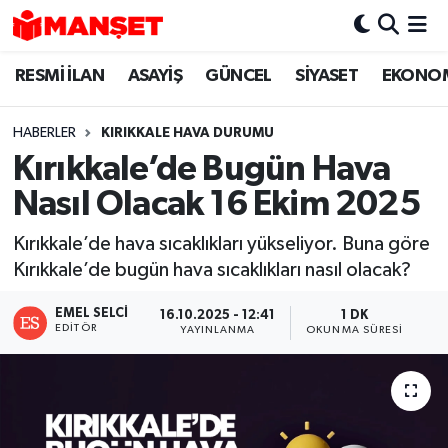
RESMİ İLAN
ASAYİŞ
GÜNCEL
SİYASET
EKONO
Hava Durumu
Trafik Durumu
HABERLER
KIRIKKALE HAVA DURUMU
Kırıkkale’de Bugün Hava
Süper Lig Puan Durumu ve Fikstür
Nasıl Olacak 16 Ekim 2025
Tüm Manşetler
Kırıkkale’de hava sıcaklıkları yükseliyor. Buna göre
Kırıkkale’de bugün hava sıcaklıkları nasıl olacak?
Son Dakika Haberleri
EMEL SELCI
16.10.2025 - 12:41
1 DK
Haber Arşivi
EDITÖR
YAYINLANMA
OKUNMA SÜRESI