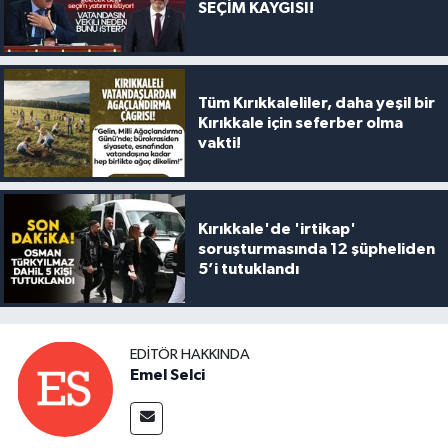
SEÇİM KAYGISI!
Tüm Kırıkkaleliler, daha yeşil bir
Kırıkkale için seferber olma
vakti!
Kırıkkale'de 'irtikap'
soruşturmasında 12 şüpheliden
5’i tutuklandı
EDITÖR HAKKINDA
Emel Selci