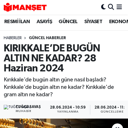
RESMİ İLAN
ASAYİŞ
GÜNCEL
SİYASET
EKONO
Hava Durumu
Trafik Durumu
HABERLER
GÜNCEL HABERLER
KIRIKKALE’DE BUGÜN
Süper Lig Puan Durumu ve Fikstür
ALTIN NE KADAR? 28
Tüm Manşetler
Haziran 2024
Kırıkkale’de bugün altın güne nasıl başladı?
Son Dakika Haberleri
Kırıkkale’de bugün altın ne kadar? Kırıkkale'de
gram altın ne kadar?
Haber Arşivi
TUĞÇE SAVAŞ
28.06.2024 - 10:59
28.06.2024 - 11:0
MUHABIR
YAYINLANMA
GÜNCELLEME