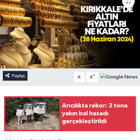
Paylaş
-
+
A
A
Arıcılıkta rekor: 3 tona
yakın bal hasadı
gerçekleştirildi