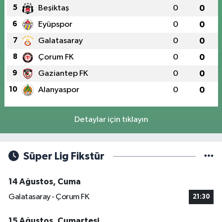
5
Beşiktaş
0
0
6
Eyüpspor
0
0
7
Galatasaray
0
0
8
Çorum FK
0
0
9
Gaziantep FK
0
0
10
Alanyaspor
0
0
Detaylar için tıklayın
Süper Lig Fikstür
14 Ağustos, Cuma
Galatasaray - Çorum FK
21:30
15 Ağustos, Cumartesi