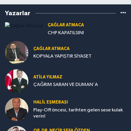
Yazarlar
ÇAĞLAR ATMACA
CHP KAPATILSIN!
ÇAĞLAR ATMACA
KOPYALA YAPIŞTIR SİYASET
ATILA YILMAZ
ÇAĞRIM SARAN VE DUMAN'A
HALIL EŞMEBAŞI
Play-Off öncesi, tarihten gelen sese kulak
verin!
OP. DR. NECIP SEFA ÖZDEN