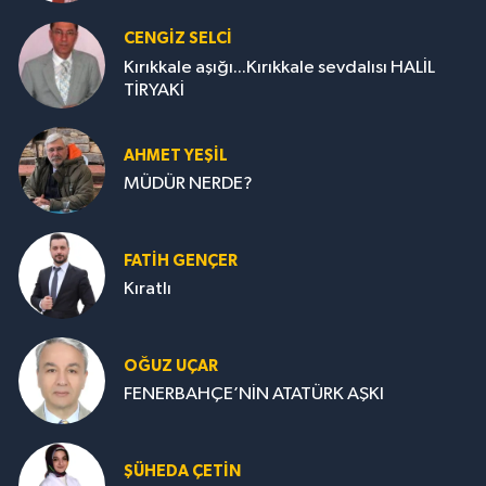
CENGİZ SELCİ
Kırıkkale aşığı...Kırıkkale sevdalısı HALİL
TİRYAKİ
AHMET YEŞİL
MÜDÜR NERDE?
FATIH GENÇER
Kıratlı
OĞUZ UÇAR
FENERBAHÇE’NİN ATATÜRK AŞKI
ŞÜHEDA ÇETİN