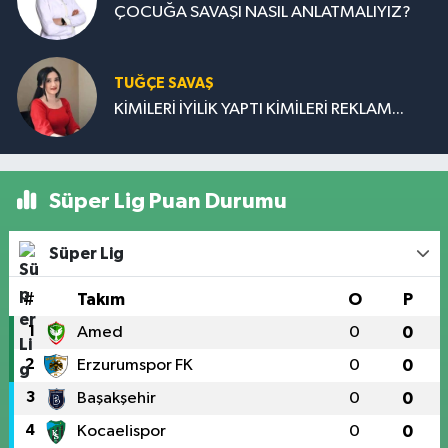
ÇOCUĞA SAVAŞI NASIL ANLATMALIYIZ?
TUĞÇE SAVAŞ
KİMİLERİ İYİLİK YAPTI KİMİLERİ REKLAM...
Süper Lig Puan Durumu
Süper Lig
#
Takım
O
P
1
Amed
0
0
2
Erzurumspor FK
0
0
3
Başakşehir
0
0
4
Kocaelispor
0
0