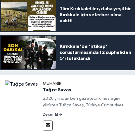
Tüm Kırıkkaleliler, daha yeşil bir
Kırıkkale için seferber olma
vakti!
Kırıkkale'de 'irtikap'
soruşturmasında 12 şüpheliden
5’i tutuklandı
MUHABIR
Tuğçe Savaş
2020 yılından beri gazetecilik mesleğini
yürüten Tuğçe Savaş, Türkiye Cumhuriyeti
iletişim Başkanlığı tarafından verilen Basın
Devam Et
Kartı sahibi bir gazetecidir.