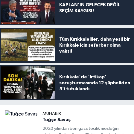
KAPLAN’IN GELECEK DEĞİL
SEÇİM KAYGISI!
Tüm Kırıkkaleliler, daha yeşil bir
Kırıkkale için seferber olma
vakti!
Kırıkkale'de 'irtikap'
soruşturmasında 12 şüpheliden
5’i tutuklandı
MUHABIR
Tuğçe Savaş
2020 yılından beri gazetecilik mesleğini