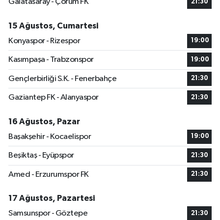
Galatasaray - Çorum FK
21:30
15 Ağustos, Cumartesi
Konyaspor - Rizespor
19:00
Kasımpaşa - Trabzonspor
19:00
Gençlerbirliği S.K. - Fenerbahçe
21:30
Gaziantep FK - Alanyaspor
21:30
16 Ağustos, Pazar
Başakşehir - Kocaelispor
19:00
Beşiktaş - Eyüpspor
21:30
Amed - Erzurumspor FK
21:30
17 Ağustos, Pazartesi
Samsunspor - Göztepe
21:30