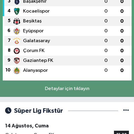
3
Başakşehir
0
0
4
Kocaelispor
0
0
5
Beşiktaş
0
0
6
Eyüpspor
0
0
7
Galatasaray
0
0
8
Çorum FK
0
0
9
Gaziantep FK
0
0
10
Alanyaspor
0
0
Detaylar için tıklayın
Süper Lig Fikstür
14 Ağustos, Cuma