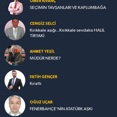
ÖMER KIVANÇ
SEÇİMİN TAVŞANLARI VE KAPLUMBAĞA
CENGİZ SELCİ
Kırıkkale aşığı...Kırıkkale sevdalısı HALİL
TİRYAKİ
AHMET YEŞİL
MÜDÜR NERDE?
FATIH GENÇER
Kıratlı
OĞUZ UÇAR
FENERBAHÇE’NİN ATATÜRK AŞKI