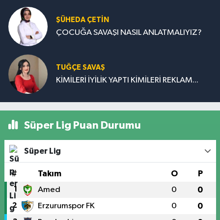
ŞÜHEDA ÇETİN
ÇOCUĞA SAVAŞI NASIL ANLATMALIYIZ?
TUĞÇE SAVAŞ
KİMİLERİ İYİLİK YAPTI KİMİLERİ REKLAM...
Süper Lig Puan Durumu
Süper Lig
#
Takım
O
P
1
Amed
0
0
2
Erzurumspor FK
0
0