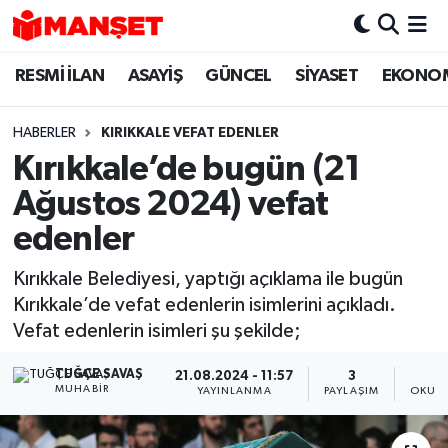
RESMİ İLAN
ASAYİŞ
GÜNCEL
SİYASET
EKONO
Hava Durumu
Trafik Durumu
HABERLER
KIRIKKALE VEFAT EDENLER
Kırıkkale’de bugün (21
Süper Lig Puan Durumu ve Fikstür
Ağustos 2024) vefat
Tüm Manşetler
edenler
Kırıkkale Belediyesi, yaptığı açıklama ile bugün
Son Dakika Haberleri
Kırıkkale’de vefat edenlerin isimlerini açıkladı.
Vefat edenlerin isimleri şu şekilde;
Haber Arşivi
TUĞÇE SAVAŞ
21.08.2024 - 11:57
3
MUHABIR
YAYINLANMA
PAYLAŞIM
OKUNM