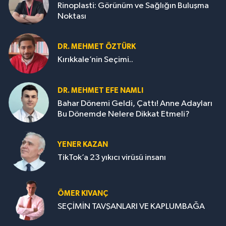
Rinoplasti: Görünüm ve Sağlığın Buluşma
Noktası
DR. MEHMET ÖZTÜRK
Kırıkkale’nin Seçimi..
DR. MEHMET EFE NAMLI
Bahar Dönemi Geldi, Çattı! Anne Adayları
Bu Dönemde Nelere Dikkat Etmeli?
YENER KAZAN
TikTok’a 23 yıkıcı virüsü insanı
ÖMER KIVANÇ
SEÇİMİN TAVŞANLARI VE KAPLUMBAĞA