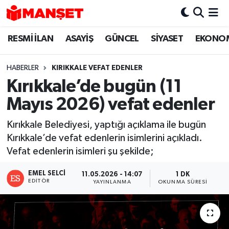
RESMİ İLAN
ASAYİŞ
GÜNCEL
SİYASET
EKONO
Hava Durumu
Trafik Durumu
HABERLER
KIRIKKALE VEFAT EDENLER
Kırıkkale’de bugün (11
Süper Lig Puan Durumu ve Fikstür
Mayıs 2026) vefat edenler
Tüm Manşetler
Kırıkkale Belediyesi, yaptığı açıklama ile bugün
Kırıkkale’de vefat edenlerin isimlerini açıkladı.
Son Dakika Haberleri
Vefat edenlerin isimleri şu şekilde;
Haber Arşivi
EMEL SELCI
11.05.2026 - 14:07
1 DK
EDITÖR
YAYINLANMA
OKUNMA SÜRESI