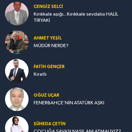
CENGİZ SELCİ
Kırıkkale aşığı...Kırıkkale sevdalısı HALİL
TİRYAKİ
AHMET YEŞİL
MÜDÜR NERDE?
FATIH GENÇER
Kıratlı
OĞUZ UÇAR
FENERBAHÇE’NİN ATATÜRK AŞKI
ŞÜHEDA ÇETİN
ÇOCUĞA SAVAŞI NASIL ANLATMALIYIZ?