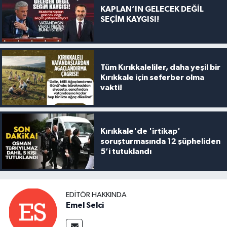
KAPLAN’IN GELECEK DEĞİL
SEÇİM KAYGISI!
Tüm Kırıkkaleliler, daha yeşil bir
Kırıkkale için seferber olma
vakti!
Kırıkkale'de 'irtikap'
soruşturmasında 12 şüpheliden
5’i tutuklandı
EDITÖR HAKKINDA
Emel Selci