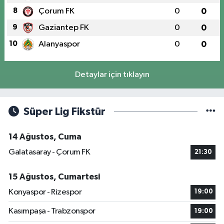
8
Çorum FK
0
0
9
Gaziantep FK
0
0
10
Alanyaspor
0
0
Detaylar için tıklayın
Süper Lig Fikstür
14 Ağustos, Cuma
Galatasaray - Çorum FK
21:30
15 Ağustos, Cumartesi
Konyaspor - Rizespor
19:00
Kasımpaşa - Trabzonspor
19:00