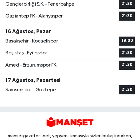
Gençlerbirliği S.K. - Fenerbahçe
21:30
Gaziantep FK - Alanyaspor
21:30
16 Ağustos, Pazar
Başakşehir - Kocaelispor
19:00
Beşiktaş - Eyüpspor
21:30
Amed - Erzurumspor FK
21:30
17 Ağustos, Pazartesi
Samsunspor - Göztepe
21:30
mansetgazetesi.net, yepyeni temasıyla sizleri buluştururken,