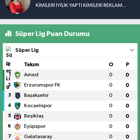
KİMİLERİ İYİLİK YAPTI KİMİLERİ REKLAM...
Süper Lig Puan Durumu
Süper Lig
#
Takım
O
P
1
Amed
0
0
2
Erzurumspor FK
0
0
3
Başakşehir
0
0
4
Kocaelispor
0
0
5
Beşiktaş
0
0
6
Eyüpspor
0
0
7
Galatasaray
0
0