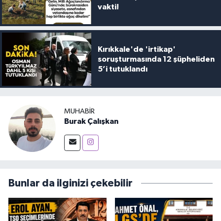
vakti!
Kırıkkale'de 'irtikap'
soruşturmasında 12 şüpheliden
5’i tutuklandı
MUHABIR
Burak Çalışkan
Bunlar da ilginizi çekebilir