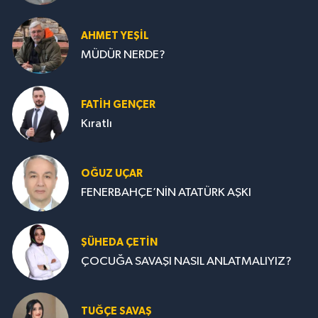
AHMET YEŞİL
MÜDÜR NERDE?
FATIH GENÇER
Kıratlı
OĞUZ UÇAR
FENERBAHÇE’NİN ATATÜRK AŞKI
ŞÜHEDA ÇETİN
ÇOCUĞA SAVAŞI NASIL ANLATMALIYIZ?
TUĞÇE SAVAŞ