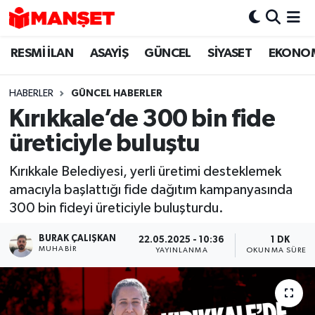
RESMİ İLAN
ASAYİŞ
GÜNCEL
SİYASET
EKONO
Hava Durumu
Trafik Durumu
HABERLER
GÜNCEL HABERLER
Kırıkkale’de 300 bin fide
Süper Lig Puan Durumu ve Fikstür
üreticiyle buluştu
Tüm Manşetler
Kırıkkale Belediyesi, yerli üretimi desteklemek
amacıyla başlattığı fide dağıtım kampanyasında
Son Dakika Haberleri
300 bin fideyi üreticiyle buluşturdu.
Haber Arşivi
BURAK ÇALIŞKAN
22.05.2025 - 10:36
1 DK
MUHABIR
YAYINLANMA
OKUNMA SÜRESI