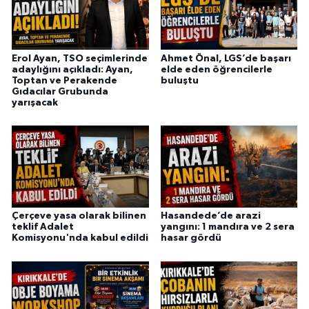
Erol Ayan, TSO seçimlerinde
Ahmet Önal, LGS’de başarı
adaylığını açıkladı: Ayan,
elde eden öğrencilerle
Toptan ve Perakende
buluştu
Gıdacılar Grubunda
yarışacak
Çerçeve yasa olarak bilinen
Hasandede’de arazi
teklif Adalet
yangını: 1 mandıra ve 2 sera
Komisyonu'nda kabul edildi
hasar gördü