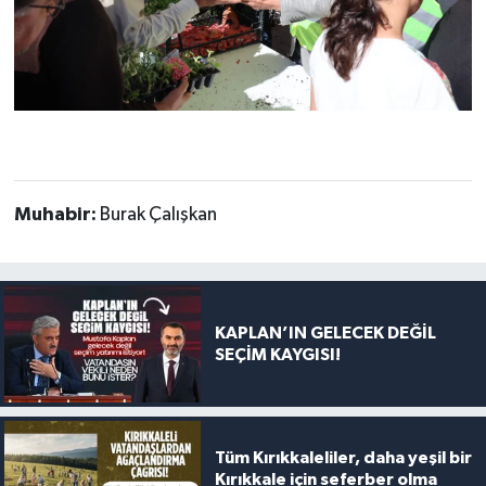
Muhabir:
Burak Çalışkan
KAPLAN’IN GELECEK DEĞİL
SEÇİM KAYGISI!
Tüm Kırıkkaleliler, daha yeşil bir
Kırıkkale için seferber olma