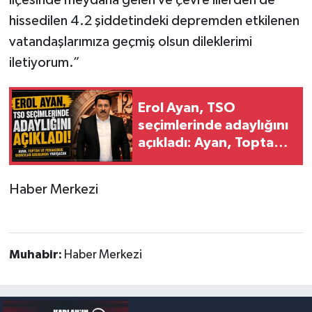
hissedilen 4.2 şiddetindeki depremden etkilenen
vatandaşlarımıza geçmiş olsun dileklerimi
iletiyorum.”
Erol Ayan, TSO
seçimlerinde adaylığını
açıkladı: Ayan, Toptan
ve Perakende Gıdacılar
Grubunda yarışacak
Haber Merkezi
Muhabir:
Haber Merkezi