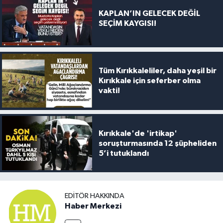
KAPLAN’IN GELECEK DEĞİL
SEÇİM KAYGISI!
Tüm Kırıkkaleliler, daha yeşil bir
Kırıkkale için seferber olma
vakti!
Kırıkkale'de 'irtikap'
soruşturmasında 12 şüpheliden
5’i tutuklandı
EDITÖR HAKKINDA
Haber Merkezi