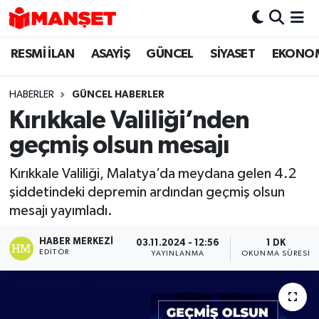
RESMİ İLAN
ASAYİŞ
GÜNCEL
SİYASET
EKONO
Hava Durumu
Trafik Durumu
HABERLER
GÜNCEL HABERLER
Kırıkkale Valiliği’nden
Süper Lig Puan Durumu ve Fikstür
geçmiş olsun mesajı
Tüm Manşetler
Kırıkkale Valiliği, Malatya’da meydana gelen 4.2
şiddetindeki depremin ardından geçmiş olsun
Son Dakika Haberleri
mesajı yayımladı.
Haber Arşivi
HABER MERKEZI
03.11.2024 - 12:56
1 DK
EDITÖR
YAYINLANMA
OKUNMA SÜRESI