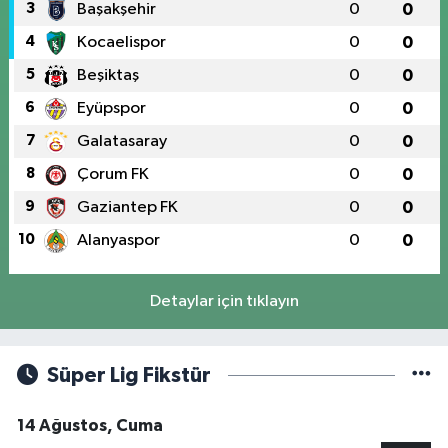
3
Başakşehir
0
0
4
Kocaelispor
0
0
5
Beşiktaş
0
0
6
Eyüpspor
0
0
7
Galatasaray
0
0
8
Çorum FK
0
0
9
Gaziantep FK
0
0
10
Alanyaspor
0
0
Detaylar için tıklayın
Süper Lig Fikstür
14 Ağustos, Cuma