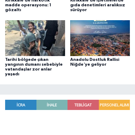
Kırıkkale’de narkotik
Kırıkkale’de işletmelerde
madde operasyonu: 1
gıda denetimleri aralıksız
gözaltı
sürüyor
Tarihi bölgede çıkan
Anadolu Dostluk Rallisi
yangının dumanı sebebiyle
Niğde'ye geliyor
vatandaşlar zor anlar
yaşadı