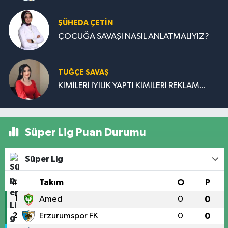
ŞÜHEDA ÇETİN
ÇOCUĞA SAVAŞI NASIL ANLATMALIYIZ?
TUĞÇE SAVAŞ
KİMİLERİ İYİLİK YAPTI KİMİLERİ REKLAM...
Süper Lig Puan Durumu
Süper Lig
#
Takım
O
P
1
Amed
0
0
2
Erzurumspor FK
0
0