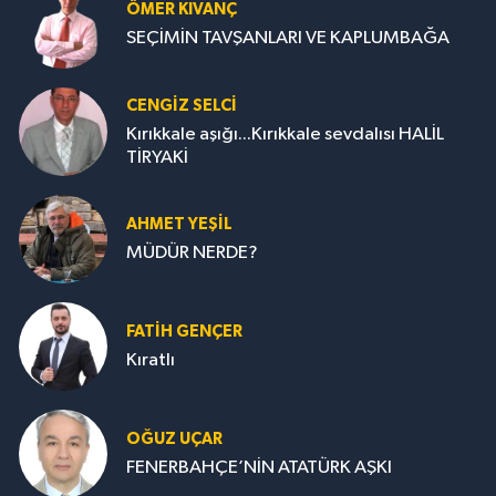
ÖMER KIVANÇ
SEÇİMİN TAVŞANLARI VE KAPLUMBAĞA
CENGİZ SELCİ
Kırıkkale aşığı...Kırıkkale sevdalısı HALİL
TİRYAKİ
AHMET YEŞİL
MÜDÜR NERDE?
FATIH GENÇER
Kıratlı
OĞUZ UÇAR
FENERBAHÇE’NİN ATATÜRK AŞKI