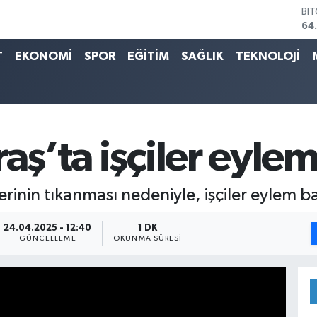
64
DO
47
EU
T
EKONOMİ
SPOR
EĞİTİM
SAĞLIK
TEKNOLOJİ
55
ST
64
GR
65
Bİ
aş’ta işçiler eylem
13
erinin tıkanması nedeniyle, işçiler eylem b
24.04.2025 - 12:40
1 DK
GÜNCELLEME
OKUNMA SÜRESI