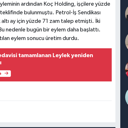
 eyleminin ardından Koç Holding, işçilere yüzde
teklifinde bulunmuştu. Petrol-İş Sendikası
ilk altı ay için yüzde 71 zam talep etmişti. İki
u nedenle bugün bir eylem daha başlattı.
atılan eylem sonucu üretim durdu.
tedavisi tamamlanan Leylek yeniden
ı
e