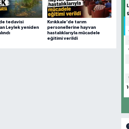
de tedavisi
Kırıkkale’de tarım
n Leylek yeniden
personellerine hayvan
lındı
hastalıklarıyla mücadele
eğitimi verildi
1