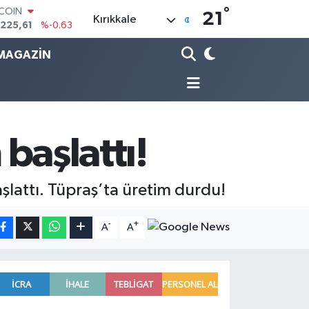
.225,61
%-0.63
°
21
Kırıkkale
LAR
,7143
%0.16
RO
MAGAZİN
,0317
%-0.02
ERLİN
,2463
%0.07
AM ALTIN
10.40
%0.45
ST100
 başlattı!
.799
%70
aşlattı. Tüpraş’ta üretim durdu!
-
+
A
A