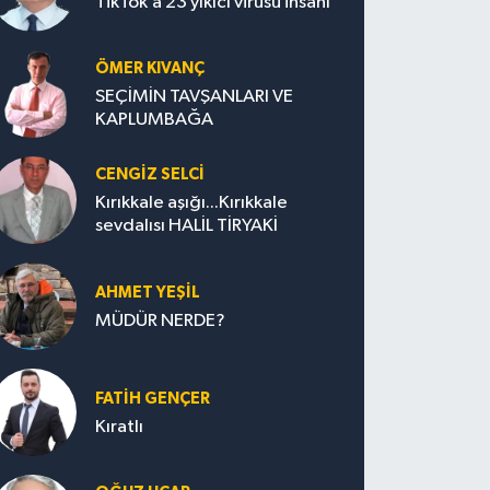
TikTok’a 23 yıkıcı virüsü insanı
ÖMER KIVANÇ
SEÇİMİN TAVŞANLARI VE
KAPLUMBAĞA
CENGİZ SELCİ
Kırıkkale aşığı...Kırıkkale
sevdalısı HALİL TİRYAKİ
AHMET YEŞİL
MÜDÜR NERDE?
FATIH GENÇER
Kıratlı