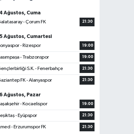
4 Ağustos, Cuma
alatasaray - Çorum FK
21:30
5 Ağustos, Cumartesi
onyaspor - Rizespor
19:00
asımpaşa - Trabzonspor
19:00
ençlerbirliği S.K. - Fenerbahçe
21:30
aziantep FK - Alanyaspor
21:30
6 Ağustos, Pazar
aşakşehir - Kocaelispor
19:00
eşiktaş - Eyüpspor
21:30
med - Erzurumspor FK
21:30