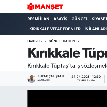
Hava Durumu
RESMİ İLAN
ASAYİŞ
GÜNCEL
SİYASE
KIRIKKALE VEFAT EDENLER
İŞ İLANLARI
Trafik Durumu
HABERLER
GÜNCEL HABERLER
Süper Lig Puan Durumu ve Fikstür
Kırıkkale Tüpr
Tüm Manşetler
Kırıkkale Tüptaş’ta iş sözleşmel
Son Dakika Haberleri
BURAK ÇALIŞKAN
24.04.2025 - 12:30
Haber Arşivi
MUHABIR
YAYINLANMA