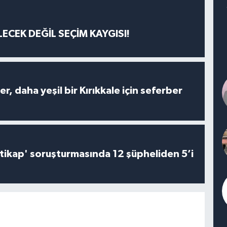
ECEK DEĞİL SEÇİM KAYGISI!
er, daha yeşil bir Kırıkkale için seferber
irtikap' soruşturmasında 12 şüpheliden 5’i