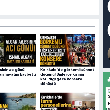
sinin acı günü!
Kırıkkale’de görkemli sünnet
an hayatını kaybetti
düğünü! Binlerce kişinin
katıldığı gece konsere
dönüştü