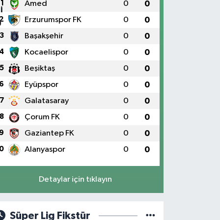
1
Amed
0
0
2
Erzurumspor FK
0
0
3
Başakşehir
0
0
4
Kocaelispor
0
0
5
Beşiktaş
0
0
6
Eyüpspor
0
0
7
Galatasaray
0
0
8
Çorum FK
0
0
9
Gaziantep FK
0
0
0
Alanyaspor
0
0
Detaylar için tıklayın
Süper Lig Fikstür