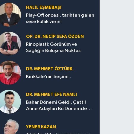
HALIL EŞMEBAŞI
Play-Off öncesi, tarihten gelen
sese kulak verin!
OP. DR. NECIP SEFA ÖZDEN
Rinoplasti: Görünüm ve
Sağlığın Buluşma Noktası
DR. MEHMET ÖZTÜRK
Kırıkkale’nin Seçimi..
DR. MEHMET EFE NAMLI
Bahar Dönemi Geldi, Çattı!
Anne Adayları Bu Dönemde
Nelere Dikkat Etmeli?
YENER KAZAN