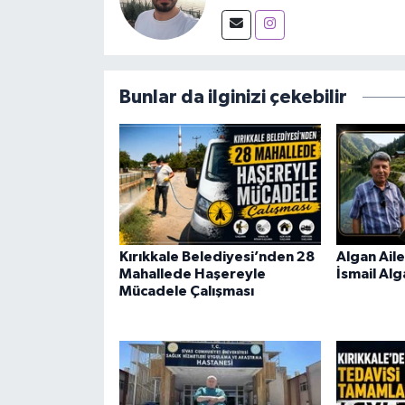
Bunlar da ilginizi çekebilir
Kırıkkale Belediyesi’nden 28
Algan Aile
Mahallede Haşereyle
İsmail Alg
Mücadele Çalışması