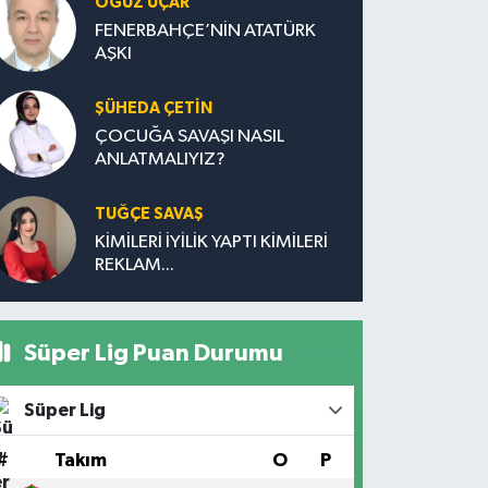
OĞUZ UÇAR
FENERBAHÇE’NİN ATATÜRK
AŞKI
ŞÜHEDA ÇETİN
ÇOCUĞA SAVAŞI NASIL
ANLATMALIYIZ?
TUĞÇE SAVAŞ
KİMİLERİ İYİLİK YAPTI KİMİLERİ
REKLAM...
Süper Lig Puan Durumu
Süper Lig
#
Takım
O
P