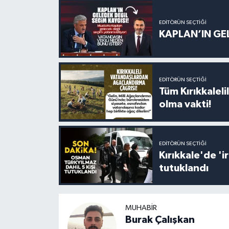
EDITÖRÜN SEÇTIĞI
KAPLAN’IN GEL
EDITÖRÜN SEÇTIĞI
Tüm Kırıkkalelil
olma vakti!
EDITÖRÜN SEÇTIĞI
Kırıkkale'de '
tutuklandı
MUHABIR
Burak Çalışkan