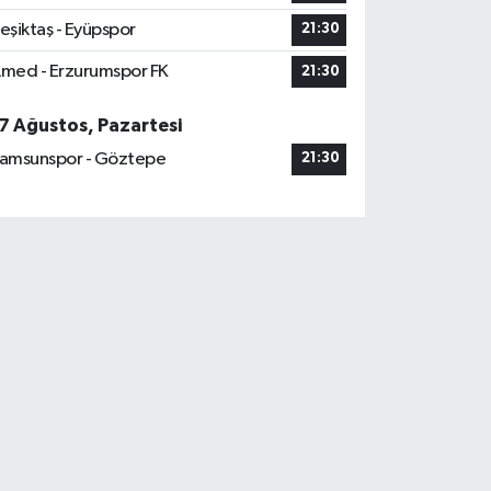
eşiktaş - Eyüpspor
21:30
med - Erzurumspor FK
21:30
7 Ağustos, Pazartesi
amsunspor - Göztepe
21:30