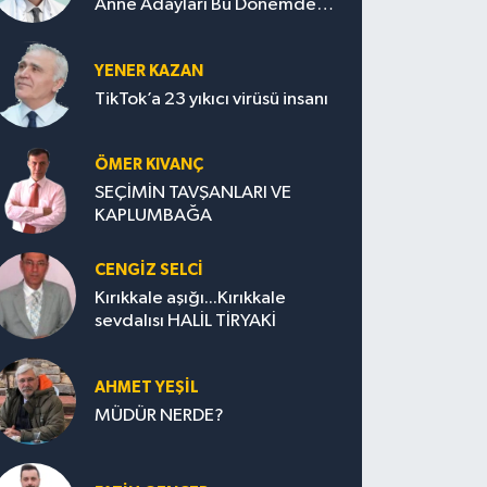
Anne Adayları Bu Dönemde
Nelere Dikkat Etmeli?
YENER KAZAN
TikTok’a 23 yıkıcı virüsü insanı
ÖMER KIVANÇ
SEÇİMİN TAVŞANLARI VE
KAPLUMBAĞA
CENGİZ SELCİ
Kırıkkale aşığı...Kırıkkale
sevdalısı HALİL TİRYAKİ
AHMET YEŞİL
MÜDÜR NERDE?