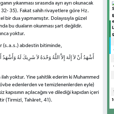
ganın yıkanması sırasında ayrı ayrı okunacak
s. 32- 35). Fakat sahih rivayetlere göre Hz.
el bir dua yapmamıştır. Dolayısıyla güzel
ında bu duaların okunması şart değildir.
ınca yoktur.
 (s.a.s.) abdestin bitiminde,
أَشْهَدُ أَنْ لاَ إِلَهَ إِلاَّ اللَّهُ وَحْدَهُ لاَ شَرِيكَ لَهُ وَأَشْهَدُ
ka ilah yoktur. Yine şahitlik ederim ki Muhammed
i tövbe edenlerden ve temizlenenlerden eyle)
z kapısının açılacağını ve dilediği kapıdan içeri
ir (Tirmizî, Tahâret, 41).
1