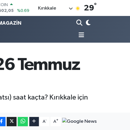
°
LAR
29
Kırıkkale
5986
%0.06
RO
0700
%0.1
MAGAZİN
RLİN
2438
%0.21
M ALTIN
8.23
%0.39
T100
768
%48
 26 Temmuz
sı) saat kaçta? Kırıkkale için
-
+
A
A