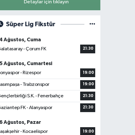
Detaylar için tıklayın
Süper Lig Fikstür
4 Ağustos, Cuma
alatasaray - Çorum FK
21:30
5 Ağustos, Cumartesi
onyaspor - Rizespor
19:00
asımpaşa - Trabzonspor
19:00
ençlerbirliği S.K. - Fenerbahçe
21:30
aziantep FK - Alanyaspor
21:30
6 Ağustos, Pazar
aşakşehir - Kocaelispor
19:00