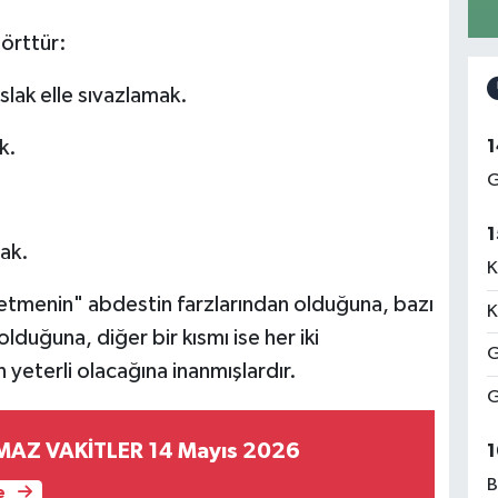
dörttür:
slak elle sıvazlamak.
1
k.
G
1
mak.
K
hetmenin" abdestin farzlarından olduğuna, bazı
K
lduğuna, diğer bir kısmı ise her iki
G
 yeterli olacağına inanmışlardır.
G
MAZ VAKİTLER 14 Mayıs 2026
1
B
e