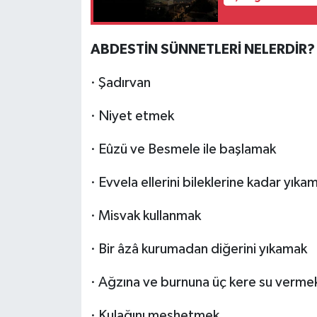
ABDESTİN SÜNNETLERİ NELERDİR?
· Şadırvan
· Niyet etmek
· Eûzü ve Besmele ile başlamak
· Evvela ellerini bileklerine kadar yıka
· Misvak kullanmak
· Bir âzâ kurumadan diğerini yıkamak
· Ağzına ve burnuna üç kere su verme
· Kulağını meshetmek