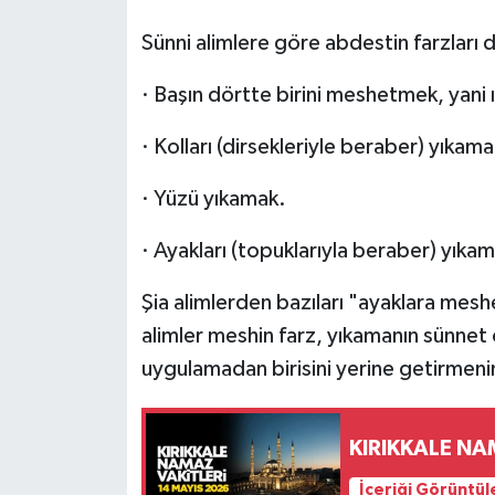
Sünni alimlere göre abdestin farzları 
· Başın dörtte birini meshetmek, yani ı
· Kolları (dirsekleriyle beraber) yıkama
· Yüzü yıkamak.
· Ayakları (topuklarıyla beraber) yıka
Şia alimlerden bazıları "ayaklara mes
alimler meshin farz, yıkamanın sünnet o
uygulamadan birisini yerine getirmenin
KIRIKKALE NA
İçeriği Görüntül