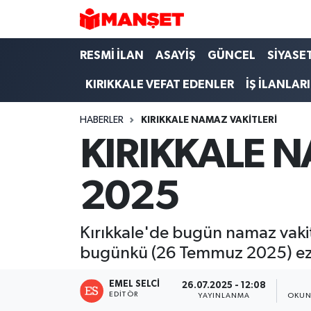
Hava Durumu
RESMİ İLAN
ASAYİŞ
GÜNCEL
SİYASE
KIRIKKALE VEFAT EDENLER
İŞ İLANLARI
Trafik Durumu
HABERLER
KIRIKKALE NAMAZ VAKİTLERİ
Süper Lig Puan Durumu ve Fikstür
KIRIKKALE N
Tüm Manşetler
2025
Son Dakika Haberleri
Haber Arşivi
Kırıkkale'de bugün namaz vakitl
bugünkü (26 Temmuz 2025) eza
EMEL SELCI
26.07.2025 - 12:08
EDITÖR
YAYINLANMA
OKUN