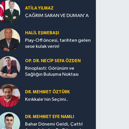
ATILA YILMAZ
ÇAĞRIM SARAN VE DUMAN'A
HALIL EŞMEBAŞI
Play-Off öncesi, tarihten gelen
sese kulak verin!
OP. DR. NECIP SEFA ÖZDEN
Rinoplasti: Görünüm ve
Sağlığın Buluşma Noktası
DR. MEHMET ÖZTÜRK
Kırıkkale’nin Seçimi..
DR. MEHMET EFE NAMLI
Bahar Dönemi Geldi, Çattı!