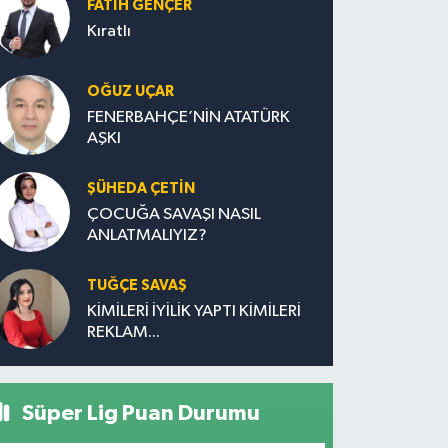
FATIH GENÇER
Kıratlı
OĞUZ UÇAR
FENERBAHÇE’NİN ATATÜRK
AŞKI
ŞÜHEDA ÇETİN
ÇOCUĞA SAVAŞI NASIL
ANLATMALIYIZ?
TUĞÇE SAVAŞ
KİMİLERİ İYİLİK YAPTI KİMİLERİ
REKLAM...
Süper Lig Puan Durumu