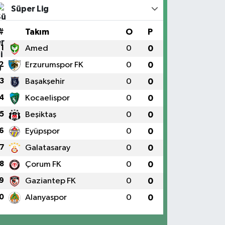
Süper Lig
#
Takım
O
P
1
Amed
0
0
2
Erzurumspor FK
0
0
3
Başakşehir
0
0
4
Kocaelispor
0
0
5
Beşiktaş
0
0
6
Eyüpspor
0
0
7
Galatasaray
0
0
8
Çorum FK
0
0
9
Gaziantep FK
0
0
0
Alanyaspor
0
0