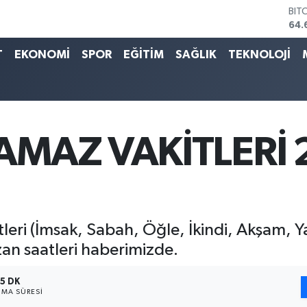
DO
47,
EU
55,
T
EKONOMİ
SPOR
EĞİTİM
SAĞLIK
TEKNOLOJİ
STE
64,
GRA
651
BİS
13.
AMAZ VAKİTLERİ
eri (İmsak, Sabah, Öğle, İkindi, Akşam, Yat
n saatleri haberimizde.
5 DK
MA SÜRESI