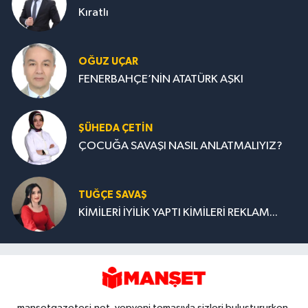
Kıratlı
OĞUZ UÇAR
FENERBAHÇE’NİN ATATÜRK AŞKI
ŞÜHEDA ÇETİN
ÇOCUĞA SAVAŞI NASIL ANLATMALIYIZ?
TUĞÇE SAVAŞ
KİMİLERİ İYİLİK YAPTI KİMİLERİ REKLAM...
mansetgazetesi.net, yepyeni temasıyla sizleri buluştururken,