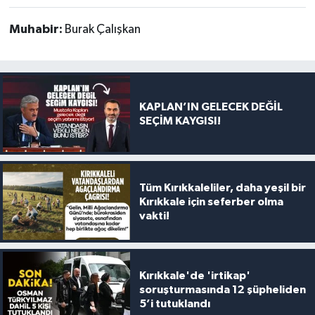
Muhabir:
Burak Çalışkan
KAPLAN’IN GELECEK DEĞİL
SEÇİM KAYGISI!
Tüm Kırıkkaleliler, daha yeşil bir
Kırıkkale için seferber olma
vakti!
Kırıkkale'de 'irtikap'
soruşturmasında 12 şüpheliden
5’i tutuklandı