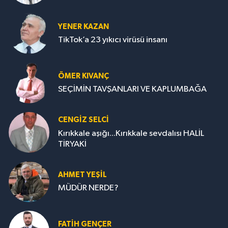
YENER KAZAN
TikTok’a 23 yıkıcı virüsü insanı
ÖMER KIVANÇ
SEÇİMİN TAVŞANLARI VE KAPLUMBAĞA
CENGİZ SELCİ
Kırıkkale aşığı...Kırıkkale sevdalısı HALİL
TİRYAKİ
AHMET YEŞİL
MÜDÜR NERDE?
FATIH GENÇER