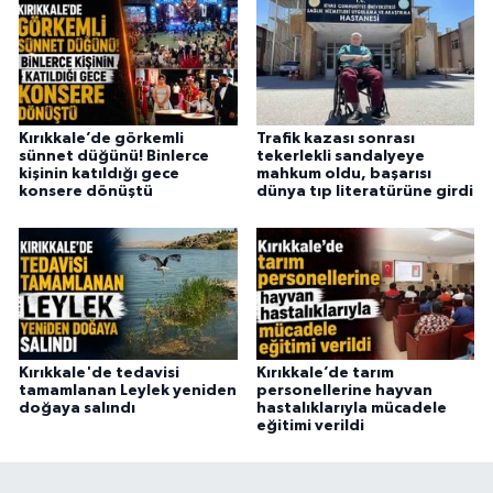
Kırıkkale’de görkemli
Trafik kazası sonrası
sünnet düğünü! Binlerce
tekerlekli sandalyeye
kişinin katıldığı gece
mahkum oldu, başarısı
konsere dönüştü
dünya tıp literatürüne girdi
Kırıkkale'de tedavisi
Kırıkkale’de tarım
tamamlanan Leylek yeniden
personellerine hayvan
doğaya salındı
hastalıklarıyla mücadele
eğitimi verildi