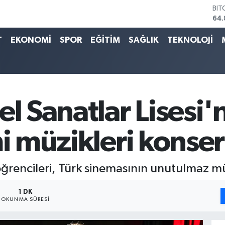
DO
47,
EU
T
EKONOMİ
SPOR
EĞİTİM
SAĞLIK
TEKNOLOJİ
55,
STE
64,
GRA
66
BİS
13.
el Sanatlar Lisesi'
mi müzikleri konser
 öğrencileri, Türk sinemasının unutulmaz mü
1 DK
OKUNMA SÜRESI