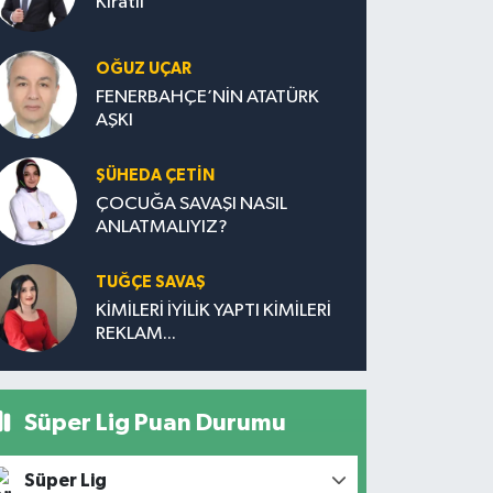
Kıratlı
OĞUZ UÇAR
FENERBAHÇE’NİN ATATÜRK
AŞKI
ŞÜHEDA ÇETİN
ÇOCUĞA SAVAŞI NASIL
ANLATMALIYIZ?
TUĞÇE SAVAŞ
KİMİLERİ İYİLİK YAPTI KİMİLERİ
REKLAM...
Süper Lig Puan Durumu
Süper Lig