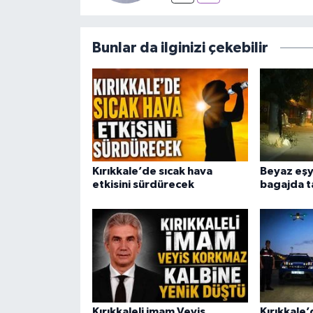
Bunlar da ilginizi çekebilir
Kırıkkale’de sıcak hava
Beyaz eşy
etkisini sürdürecek
bagajda t
Kırıkkaleli imam Veyis
Kırıkkale