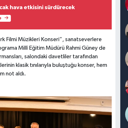
ıcak hava etkisini sürdürecek
e
k Filmi Müzikleri Konseri”, sanatseverlere
Programa Millî Eğitim Müdürü Rahmi Güney de
rmansları, salondaki davetliler tarafından
erinin klasik tınılarıyla buluştuğu konser, hem
m not aldı.