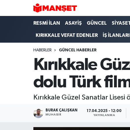
Hava Durumu
RESMİ İLAN
ASAYİŞ
GÜNCEL
SİYASE
KIRIKKALE VEFAT EDENLER
İŞ İLANLARI
Trafik Durumu
HABERLER
GÜNCEL HABERLER
Süper Lig Puan Durumu ve Fikstür
Kırıkkale Güz
Tüm Manşetler
dolu Türk fil
Son Dakika Haberleri
Haber Arşivi
Kırıkkale Güzel Sanatlar Lisesi
BURAK ÇALIŞKAN
17.04.2025 - 12:00
MUHABIR
YAYINLANMA