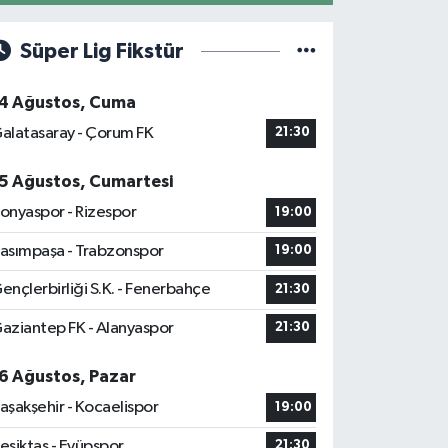
Süper Lig Fikstür
4 Ağustos, Cuma
alatasaray - Çorum FK
21:30
5 Ağustos, Cumartesi
onyaspor - Rizespor
19:00
asımpaşa - Trabzonspor
19:00
ençlerbirliği S.K. - Fenerbahçe
21:30
aziantep FK - Alanyaspor
21:30
6 Ağustos, Pazar
aşakşehir - Kocaelispor
19:00
eşiktaş - Eyüpspor
21:30