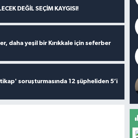
ECEK DEĞİL SEÇİM KAYGISI!
er, daha yeşil bir Kırıkkale için seferber
irtikap' soruşturmasında 12 şüpheliden 5’i