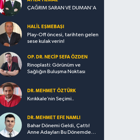
ÇAĞRIM SARAN VE DUMAN'A
HALIL EŞMEBAŞI
Play-Off öncesi, tarihten gelen
sese kulak verin!
OP. DR. NECIP SEFA ÖZDEN
Rinoplasti: Görünüm ve
Sağlığın Buluşma Noktası
DR. MEHMET ÖZTÜRK
Kırıkkale’nin Seçimi..
DR. MEHMET EFE NAMLI
Bahar Dönemi Geldi, Çattı!
Anne Adayları Bu Dönemde
Nelere Dikkat Etmeli?