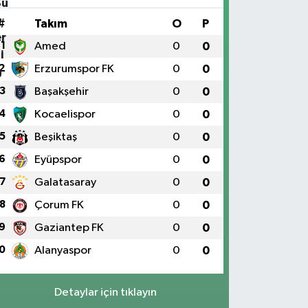
#
Takım
O
P
1
Amed
0
0
2
Erzurumspor FK
0
0
3
Başakşehir
0
0
4
Kocaelispor
0
0
5
Beşiktaş
0
0
6
Eyüpspor
0
0
7
Galatasaray
0
0
8
Çorum FK
0
0
9
Gaziantep FK
0
0
0
Alanyaspor
0
0
Detaylar için tıklayın