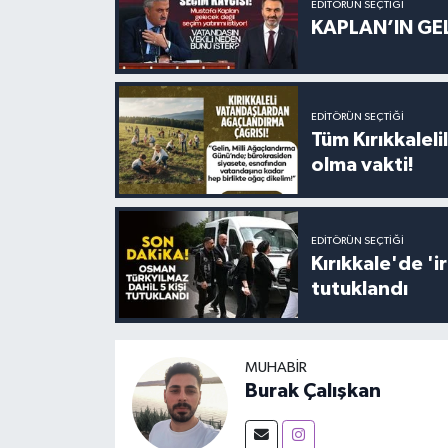
EDITÖRÜN SEÇTIĞI
KAPLAN’IN GEL
EDITÖRÜN SEÇTIĞI
Tüm Kırıkkalelil
olma vakti!
EDITÖRÜN SEÇTIĞI
Kırıkkale'de '
tutuklandı
MUHABIR
Burak Çalışkan