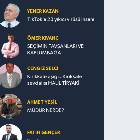
YENER KAZAN
TikTok’a 23 yıkıcı virüsü insanı
ÖMER KIVANÇ
SEÇİMİN TAVŞANLARI VE
KAPLUMBAĞA
CENGİZ SELCİ
Kırıkkale aşığı...Kırıkkale
sevdalısı HALİL TİRYAKİ
AHMET YEŞİL
MÜDÜR NERDE?
FATIH GENÇER