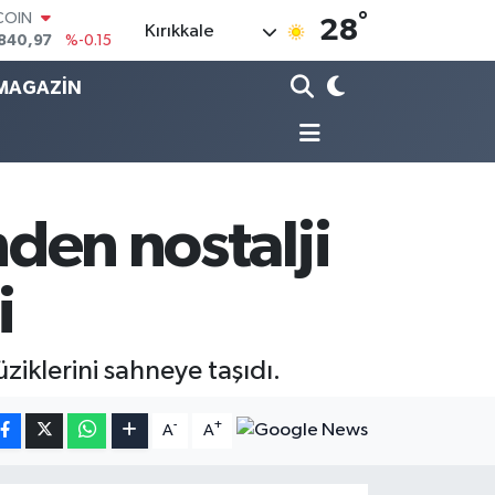
°
LAR
28
Kırıkkale
7436
%0.18
RO
MAGAZİN
2510
%0.32
RLİN
4811
%0.38
M ALTIN
60.55
%0
T100
779
%-14
nden nostalji
i
ziklerini sahneye taşıdı.
-
+
A
A