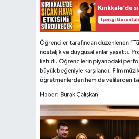
Kırıkkale’de s
İçeriği Görüntül
Öğrenciler tarafından düzenlenen “Tür
nostaljik ve duygusal anlar yaşattı. 
katıldı. Öğrencilerin piyanodaki perfo
büyük beğeniyle karşılandı. Film müzikl
öğretmenlerden hem de velilerden ta
Haber: Burak Çalışkan