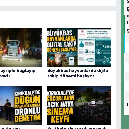
ayı iple bağlayıp
Büyükbaş hayvanlarda dijital
aşıdı
takip dönemi başlıyor
1
’de düğün
Kırıkkale’de çocukların açık