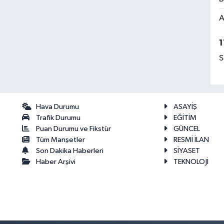
A
1
S
Hava Durumu
ASAYİŞ
Trafik Durumu
EĞİTİM
Puan Durumu ve Fikstür
GÜNCEL
Tüm Manşetler
RESMİ İLAN
Son Dakika Haberleri
SİYASET
Haber Arşivi
TEKNOLOJİ