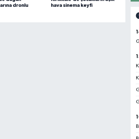
rına dronlu
hava sinema keyfi
1
G
1
K
K
G
G
1
B
B