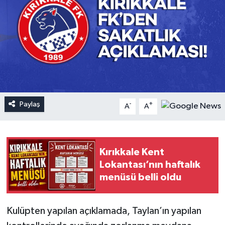
Paylaş
-
+
A
A
Kırıkkale Kent
Lokantası’nın haftalık
menüsü belli oldu
Kulüpten yapılan açıklamada, Taylan’ın yapılan