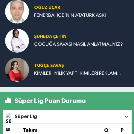
OĞUZ UÇAR
FENERBAHÇE’NİN ATATÜRK AŞKI
ŞÜHEDA ÇETİN
ÇOCUĞA SAVAŞI NASIL ANLATMALIYIZ?
TUĞÇE SAVAŞ
KİMİLERİ İYİLİK YAPTI KİMİLERİ REKLAM...
Süper Lig Puan Durumu
Süper Lig
#
Takım
O
P