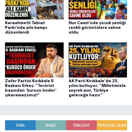
Karaahmetli Tabiat
Nur Camii’nde çocuk şenliği
Parkı’nda aile kampı
renkli görüntülere sahne
düzenlendi
oldu
Zafer Partisi Kırıkkale İl
AK Parti Kırıkkale’de 25.
Başkanı Erkeç: “Terörist
yılını kutluyor: “Milletimizle
başından ‘kurucu önder’
çeyrek asır, Türkiye
çıkaramazsınız!”
geleceğe hazır”