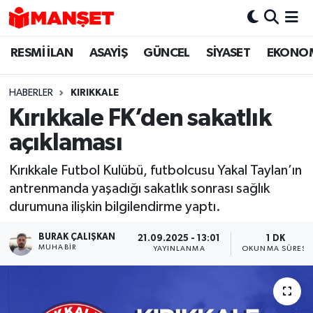
RESMİ İLAN
ASAYİŞ
GÜNCEL
SİYASET
EKONO
Hava Durumu
Trafik Durumu
HABERLER
KIRIKKALE
Kırıkkale FK’den sakatlık
Süper Lig Puan Durumu ve Fikstür
açıklaması
Tüm Manşetler
Kırıkkale Futbol Kulübü, futbolcusu Yakal Taylan’ın
antrenmanda yaşadığı sakatlık sonrası sağlık
Son Dakika Haberleri
durumuna ilişkin bilgilendirme yaptı.
Haber Arşivi
BURAK ÇALIŞKAN
21.09.2025 - 13:01
1 DK
MUHABIR
YAYINLANMA
OKUNMA SÜRESI