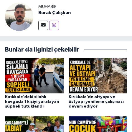
MUHABIR
Burak Çalışkan
Bunlar da ilginizi çekebilir
Kırıkkale’deki silahlı
Kırıkkale’de altyapı ve
kavgada 1 kişiyi yaralayan
üstyapı yenileme çalışması
şüpheli tutuklandı
devam ediyor