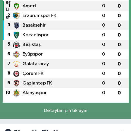
1
Amed
0
0
2
Erzurumspor FK
0
0
3
Başakşehir
0
0
4
Kocaelispor
0
0
5
Beşiktaş
0
0
6
Eyüpspor
0
0
7
Galatasaray
0
0
8
Çorum FK
0
0
9
Gaziantep FK
0
0
10
Alanyaspor
0
0
Detaylar için tıklayın