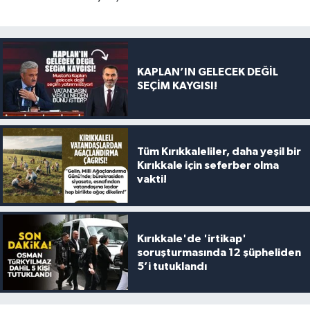
KAPLAN’IN GELECEK DEĞİL
SEÇİM KAYGISI!
Tüm Kırıkkaleliler, daha yeşil bir
Kırıkkale için seferber olma
vakti!
Kırıkkale'de 'irtikap'
soruşturmasında 12 şüpheliden
5’i tutuklandı