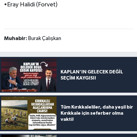
•Eray Halidi (Forvet)
Muhabir:
Burak Çalışkan
KAPLAN’IN GELECEK DEĞİL
SEÇİM KAYGISI!
Tüm Kırıkkaleliler, daha yeşil bir
Kırıkkale için seferber olma
vakti!