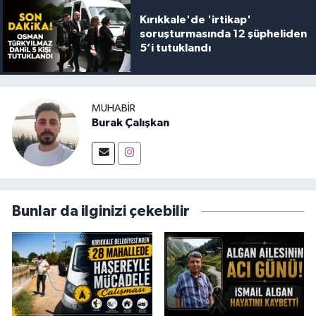
Kırıkkale'de 'irtikap'
soruşturmasında 12 şüpheliden
5’i tutuklandı
MUHABIR
Burak Çalışkan
Bunlar da ilginizi çekebilir