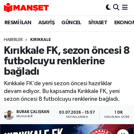
RESMİ İLAN
ASAYİŞ
GÜNCEL
SİYASET
EKONO
Hava Durumu
Trafik Durumu
HABERLER
KIRIKKALE
Kırıkkale FK, sezon öncesi 8
Süper Lig Puan Durumu ve Fikstür
futbolcuyu renklerine
Tüm Manşetler
bağladı
Kırıkkale FK’de yeni sezon öncesi hazırlıklar
Son Dakika Haberleri
devam ediyor. Bu kapsamda Kırıkkale FK, yeni
sezon öncesi 8 futbolcuyu renklerine bağladı.
Haber Arşivi
BURAK ÇALIŞKAN
03.07.2026 - 15:57
1 DK
MUHABIR
YAYINLANMA
OKUNMA SÜRESI