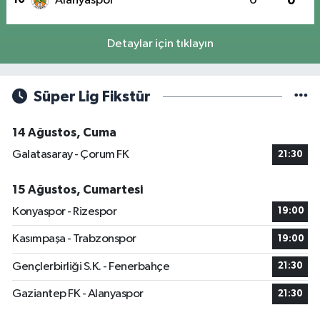
Alanyaspor
0
0
Detaylar için tıklayın
Süper Lig Fikstür
14 Ağustos, Cuma
Galatasaray - Çorum FK
21:30
15 Ağustos, Cumartesi
Konyaspor - Rizespor
19:00
Kasımpaşa - Trabzonspor
19:00
Gençlerbirliği S.K. - Fenerbahçe
21:30
Gaziantep FK - Alanyaspor
21:30