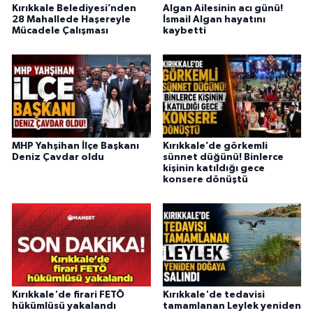
Kırıkkale Belediyesi’nden
Algan Ailesinin acı günü!
28 Mahallede Haşereyle
İsmail Algan hayatını
Mücadele Çalışması
kaybetti
MHP Yahşihan İlçe Başkanı
Kırıkkale’de görkemli
Deniz Çavdar oldu
sünnet düğünü! Binlerce
kişinin katıldığı gece
konsere dönüştü
Kırıkkale'de firari FETÖ
Kırıkkale'de tedavisi
hükümlüsü yakalandı
tamamlanan Leylek yeniden