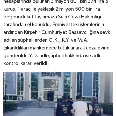
hesaplarında bulunan 3 milyon 801 bin 374 lira 5
kuruş, 1 araç ile yaklaşık 2 milyon 500 bin lira
değerindeki 1 taşınmaza Sulh Ceza Hakimliği
tarafından el konuldu. Emniyetteki işlemlerinin
ardından Kırşehir Cumhuriyet Başsavcılığına sevk
edilen şüphelilerden C.K., K.Y. ve M.A.
çıkarıldıkları mahkemece tutuklanarak ceza evine
gönderildi. Y.D. adlı şüpheli hakkında ise adli
kontrol kararı verildi.