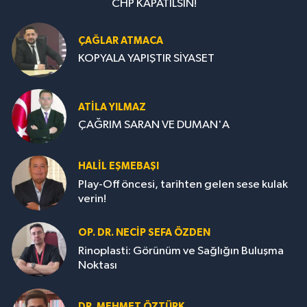
CHP KAPATILSIN!
ÇAĞLAR ATMACA
KOPYALA YAPIŞTIR SİYASET
ATILA YILMAZ
ÇAĞRIM SARAN VE DUMAN'A
HALIL EŞMEBAŞI
Play-Off öncesi, tarihten gelen sese kulak
verin!
OP. DR. NECIP SEFA ÖZDEN
Rinoplasti: Görünüm ve Sağlığın Buluşma
Noktası
DR. MEHMET ÖZTÜRK