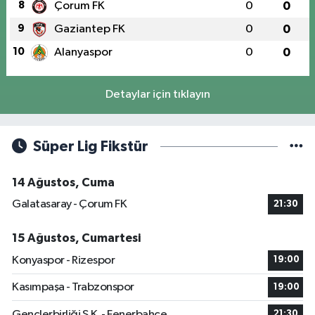
8
Çorum FK
0
0
9
Gaziantep FK
0
0
10
Alanyaspor
0
0
Detaylar için tıklayın
Süper Lig Fikstür
14 Ağustos, Cuma
Galatasaray - Çorum FK
21:30
15 Ağustos, Cumartesi
Konyaspor - Rizespor
19:00
Kasımpaşa - Trabzonspor
19:00
Gençlerbirliği S.K. - Fenerbahçe
21:30