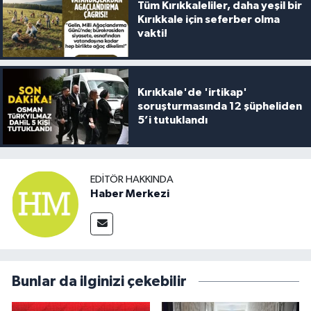
Tüm Kırıkkaleliler, daha yeşil bir
Kırıkkale için seferber olma
vakti!
Kırıkkale'de 'irtikap'
soruşturmasında 12 şüpheliden
5’i tutuklandı
EDITÖR HAKKINDA
Haber Merkezi
Bunlar da ilginizi çekebilir