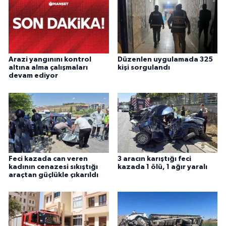
Arazi yangınını kontrol
Düzenlen uygulamada 325
altına alma çalışmaları
kişi sorgulandı
devam ediyor
Feci kazada can veren
3 aracın karıştığı feci
kadının cenazesi sıkıştığı
kazada 1 ölü, 1 ağır yaralı
araçtan güçlükle çıkarıldı