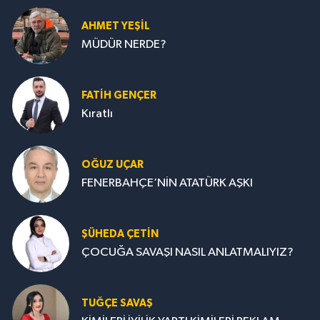
AHMET YEŞİL
MÜDÜR NERDE?
FATIH GENÇER
Kıratlı
OĞUZ UÇAR
FENERBAHÇE’NİN ATATÜRK AŞKI
ŞÜHEDA ÇETİN
ÇOCUĞA SAVAŞI NASIL ANLATMALIYIZ?
TUĞÇE SAVAŞ