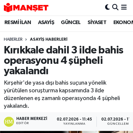
RESMİ İLAN
ASAYİŞ
GÜNCEL
SİYASET
EKONO
Hava Durumu
Trafik Durumu
HABERLER
ASAYİŞ HABERLERİ
Kırıkkale dahil 3 ilde bahis
Süper Lig Puan Durumu ve Fikstür
operasyonu 4 şüpheli
Tüm Manşetler
yakalandı
Kırşehir'de yasa dışı bahis suçuna yönelik
Son Dakika Haberleri
yürütülen soruşturma kapsamında 3 ilde
düzenlenen eş zamanlı operasyonda 4 şüpheli
Haber Arşivi
yakalandı.
HABER MERKEZI
02.07.2026 - 11:45
02.07.2026 - 11:
EDITÖR
YAYINLANMA
GÜNCELLEME