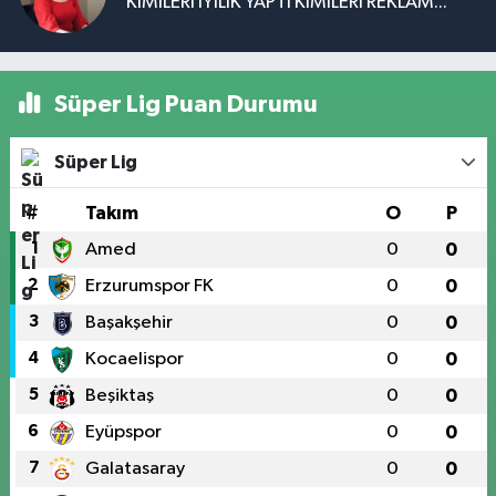
KİMİLERİ İYİLİK YAPTI KİMİLERİ REKLAM...
Süper Lig Puan Durumu
Süper Lig
#
Takım
O
P
1
Amed
0
0
2
Erzurumspor FK
0
0
3
Başakşehir
0
0
4
Kocaelispor
0
0
5
Beşiktaş
0
0
6
Eyüpspor
0
0
7
Galatasaray
0
0