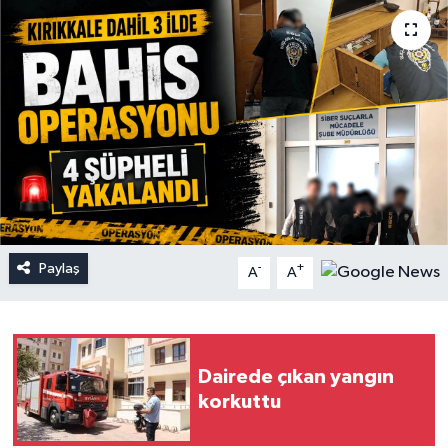
Paylaş
-
+
A
A
Dairede çıkan yangın
korkuttu