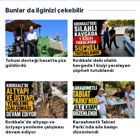
Bunlar da ilginizi çekebilir
Tohum desteği hasatta yüz
Kırıkkale’deki silahlı
güldürdü
kavgada 1 kişiyi yaralayan
şüpheli tutuklandı
Kırıkkale’de altyapı ve
Karaahmetli Tabiat
üstyapı yenileme çalışması
Parkı’nda aile kampı
devam ediyor
düzenlendi