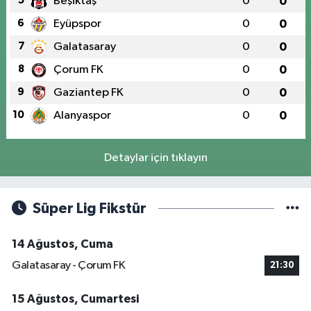
5
Beşiktaş
0
0
6
Eyüpspor
0
0
7
Galatasaray
0
0
8
Çorum FK
0
0
9
Gaziantep FK
0
0
10
Alanyaspor
0
0
Detaylar için tıklayın
Süper Lig Fikstür
14 Ağustos, Cuma
Galatasaray - Çorum FK
21:30
15 Ağustos, Cumartesi