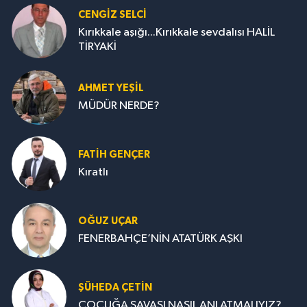
CENGİZ SELCİ
Kırıkkale aşığı...Kırıkkale sevdalısı HALİL
TİRYAKİ
AHMET YEŞİL
MÜDÜR NERDE?
FATIH GENÇER
Kıratlı
OĞUZ UÇAR
FENERBAHÇE’NİN ATATÜRK AŞKI
ŞÜHEDA ÇETİN
ÇOCUĞA SAVAŞI NASIL ANLATMALIYIZ?