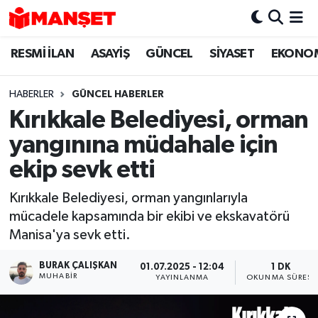
RESMİ İLAN
ASAYİŞ
GÜNCEL
SİYASET
EKONO
Hava Durumu
Trafik Durumu
HABERLER
GÜNCEL HABERLER
Kırıkkale Belediyesi, orman
Süper Lig Puan Durumu ve Fikstür
yangınına müdahale için
Tüm Manşetler
ekip sevk etti
Kırıkkale Belediyesi, orman yangınlarıyla
Son Dakika Haberleri
mücadele kapsamında bir ekibi ve ekskavatörü
Manisa'ya sevk etti.
Haber Arşivi
BURAK ÇALIŞKAN
01.07.2025 - 12:04
1 DK
MUHABIR
YAYINLANMA
OKUNMA SÜRESI