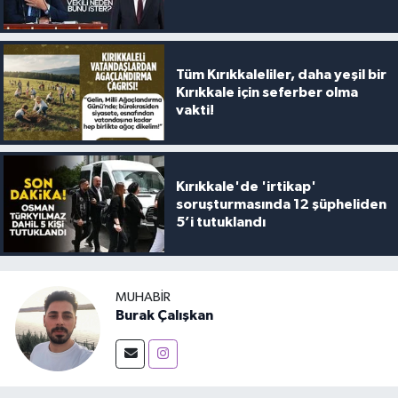
Tüm Kırıkkaleliler, daha yeşil bir
Kırıkkale için seferber olma
vakti!
Kırıkkale'de 'irtikap'
soruşturmasında 12 şüpheliden
5’i tutuklandı
MUHABIR
Burak Çalışkan