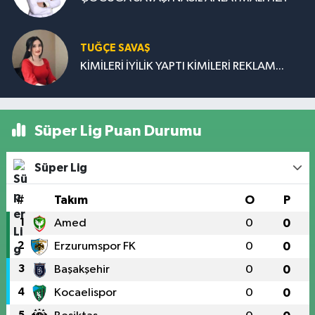
TUĞÇE SAVAŞ
KİMİLERİ İYİLİK YAPTI KİMİLERİ REKLAM...
Süper Lig Puan Durumu
Süper Lig
#
Takım
O
P
1
Amed
0
0
2
Erzurumspor FK
0
0
3
Başakşehir
0
0
4
Kocaelispor
0
0