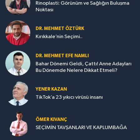
Rinoplasti: Görünüm ve Sağlığın Buluşma
Noktası
DR. MEHMET ÖZTÜRK
Kırıkkale’nin Seçimi..
DR. MEHMET EFE NAMLI
Bahar Dönemi Geldi, Çattı! Anne Adayları
Bu Dönemde Nelere Dikkat Etmeli?
YENER KAZAN
TikTok’a 23 yıkıcı virüsü insanı
ÖMER KIVANÇ
SEÇİMİN TAVŞANLARI VE KAPLUMBAĞA