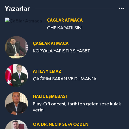
Yazarlar
ÇAĞLAR ATMACA
CHP KAPATILSIN!
ÇAĞLAR ATMACA
KOPYALA YAPIŞTIR SİYASET
ATILA YILMAZ
ÇAĞRIM SARAN VE DUMAN'A
HALIL EŞMEBAŞI
Play-Off öncesi, tarihten gelen sese kulak
verin!
OP. DR. NECIP SEFA ÖZDEN