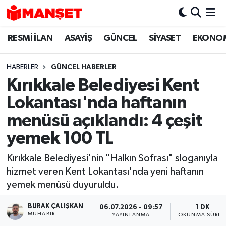
RESMİ İLAN
ASAYİŞ
GÜNCEL
SİYASET
EKONO
Hava Durumu
Trafik Durumu
HABERLER
GÜNCEL HABERLER
Kırıkkale Belediyesi Kent
Süper Lig Puan Durumu ve Fikstür
Lokantası'nda haftanın
Tüm Manşetler
menüsü açıklandı: 4 çeşit
yemek 100 TL
Son Dakika Haberleri
Kırıkkale Belediyesi'nin "Halkın Sofrası" sloganıyla
Haber Arşivi
hizmet veren Kent Lokantası'nda yeni haftanın
yemek menüsü duyuruldu.
BURAK ÇALIŞKAN
06.07.2026 - 09:57
1 DK
MUHABIR
YAYINLANMA
OKUNMA SÜRES