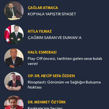
ÇAĞLAR ATMACA
KOPYALA YAPIŞTIR SİYASET
ATILA YILMAZ
ÇAĞRIM SARAN VE DUMAN'A
HALIL EŞMEBAŞI
Play-Off öncesi, tarihten gelen sese kulak
verin!
OP. DR. NECIP SEFA ÖZDEN
Rinoplasti: Görünüm ve Sağlığın Buluşma
Noktası
DR. MEHMET ÖZTÜRK
Kırıkkale’nin Seçimi..