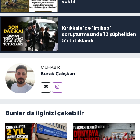
vakti!
Kırıkkale'de 'irtikap'
soruşturmasında 12 şüpheliden
5’i tutuklandı
MUHABIR
Burak Çalışkan
Bunlar da ilginizi çekebilir