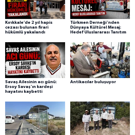
Kırıkkale’de 2 yıl hapis
Türkmen Derneği'nden
cezası bulunan firari
Dünyaya Kültürel Mesaj:
hükümlü yakalandı
Hedef Uluslararası Tanıtım
Savaş Ailesinin acı günü:
Antikacılar buluşuyor
Ersoy Savaş'ın kardeşi
hayatını kaybetti