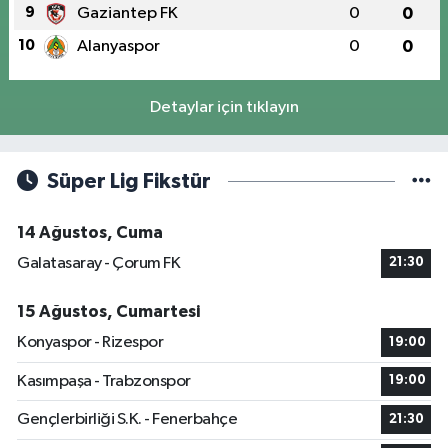
9
Gaziantep FK
0
0
10
Alanyaspor
0
0
Detaylar için tıklayın
Süper Lig Fikstür
14 Ağustos, Cuma
Galatasaray - Çorum FK
21:30
15 Ağustos, Cumartesi
Konyaspor - Rizespor
19:00
Kasımpaşa - Trabzonspor
19:00
Gençlerbirliği S.K. - Fenerbahçe
21:30