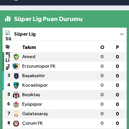
Süper Lig Puan Durumu
Süper Lig
#
Takım
O
P
1
Amed
0
0
2
Erzurumspor FK
0
0
3
Başakşehir
0
0
4
Kocaelispor
0
0
5
Beşiktaş
0
0
6
Eyüpspor
0
0
7
Galatasaray
0
0
8
Çorum FK
0
0