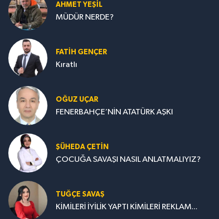
AHMET YEŞİL
MÜDÜR NERDE?
FATIH GENÇER
Kıratlı
OĞUZ UÇAR
FENERBAHÇE’NİN ATATÜRK AŞKI
ŞÜHEDA ÇETİN
ÇOCUĞA SAVAŞI NASIL ANLATMALIYIZ?
TUĞÇE SAVAŞ
KİMİLERİ İYİLİK YAPTI KİMİLERİ REKLAM...