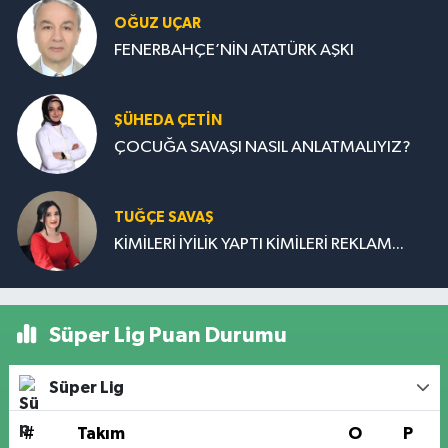
OĞUZ UÇAR
FENERBAHÇE’NİN ATATÜRK AŞKI
ŞÜHEDA ÇETİN
ÇOCUĞA SAVAŞI NASIL ANLATMALIYIZ?
TUĞÇE SAVAŞ
KİMİLERİ İYİLİK YAPTI KİMİLERİ REKLAM...
Süper Lig Puan Durumu
Süper Lig
#
Takım
O
P