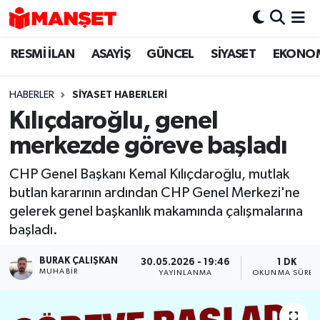
RESMİ İLAN
ASAYİŞ
GÜNCEL
SİYASET
EKONO
Hava Durumu
Trafik Durumu
HABERLER
SİYASET HABERLERİ
Kılıçdaroğlu, genel
Süper Lig Puan Durumu ve Fikstür
merkezde göreve başladı
Tüm Manşetler
CHP Genel Başkanı Kemal Kılıçdaroğlu, mutlak
butlan kararının ardından CHP Genel Merkezi'ne
Son Dakika Haberleri
gelerek genel başkanlık makamında çalışmalarına
başladı.
Haber Arşivi
BURAK ÇALIŞKAN
30.05.2026 - 19:46
1 DK
MUHABIR
YAYINLANMA
OKUNMA SÜRES