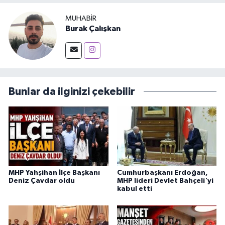
MUHABIR
Burak Çalışkan
Bunlar da ilginizi çekebilir
MHP Yahşihan İlçe Başkanı
Cumhurbaşkanı Erdoğan,
Deniz Çavdar oldu
MHP lideri Devlet Bahçeli'yi
kabul etti