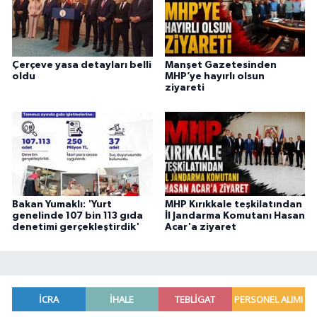
Çerçeve yasa detayları belli
Manşet Gazetesinden
oldu
MHP’ye hayırlı olsun
ziyareti
Bakan Yumaklı: 'Yurt
MHP Kırıkkale teşkilatından
genelinde 107 bin 113 gıda
İl Jandarma Komutanı Hasan
denetimi gerçekleştirdik'
Acar'a ziyaret