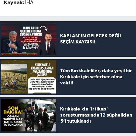
Kaynak:
İHA
KAPLAN’IN GELECEK DEĞİL
SEÇİM KAYGISI!
Tüm Kırıkkaleliler, daha yeşil bir
Kırıkkale için seferber olma
vakti!
Kırıkkale'de 'irtikap'
soruşturmasında 12 şüpheliden
5’i tutuklandı