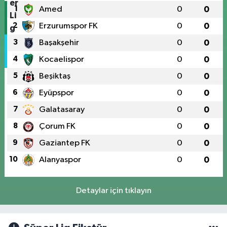
1
Amed
0
0
2
Erzurumspor FK
0
0
3
Başakşehir
0
0
4
Kocaelispor
0
0
5
Beşiktaş
0
0
6
Eyüpspor
0
0
7
Galatasaray
0
0
8
Çorum FK
0
0
9
Gaziantep FK
0
0
10
Alanyaspor
0
0
Detaylar için tıklayın