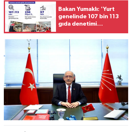
Bakan Yumaklı: 'Yurt
genelinde 107 bin 113
gıda denetimi
gerçekleştirdik'