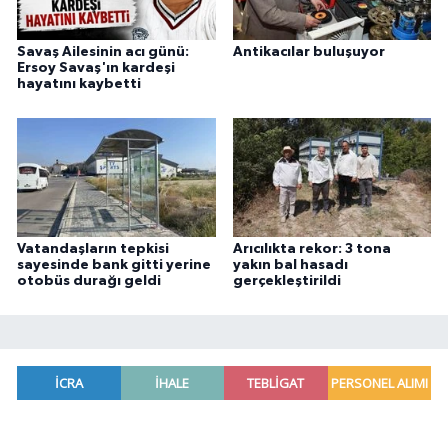
Savaş Ailesinin acı günü:
Antikacılar buluşuyor
Ersoy Savaş'ın kardeşi
hayatını kaybetti
Vatandaşların tepkisi
Arıcılıkta rekor: 3 tona
sayesinde bank gitti yerine
yakın bal hasadı
otobüs durağı geldi
gerçekleştirildi