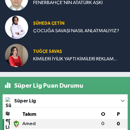
FENERBAHÇE’NİN ATATÜRK AŞKI
ŞÜHEDA ÇETİN
ÇOCUĞA SAVAŞI NASIL ANLATMALIYIZ?
TUĞÇE SAVAŞ
KİMİLERİ İYİLİK YAPTI KİMİLERİ REKLAM...
Süper Lig Puan Durumu
Süper Lig
#
Takım
O
P
1
Amed
0
0