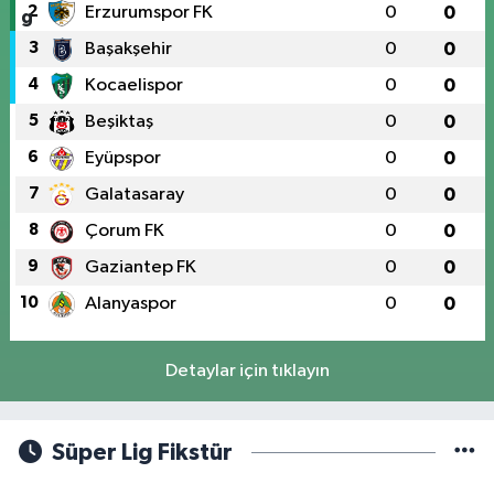
2
Erzurumspor FK
0
0
3
Başakşehir
0
0
4
Kocaelispor
0
0
5
Beşiktaş
0
0
6
Eyüpspor
0
0
7
Galatasaray
0
0
8
Çorum FK
0
0
9
Gaziantep FK
0
0
10
Alanyaspor
0
0
Detaylar için tıklayın
Süper Lig Fikstür