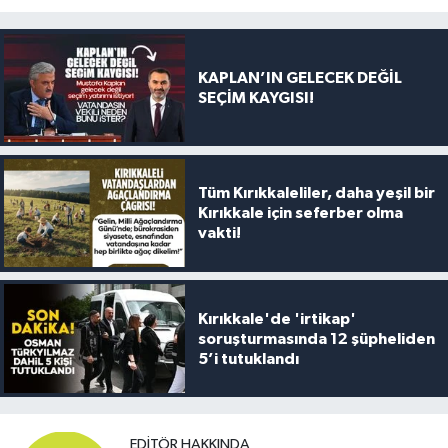
KAPLAN’IN GELECEK DEĞİL
SEÇİM KAYGISI!
Tüm Kırıkkaleliler, daha yeşil bir
Kırıkkale için seferber olma
vakti!
Kırıkkale'de 'irtikap'
soruşturmasında 12 şüpheliden
5’i tutuklandı
EDITÖR HAKKINDA