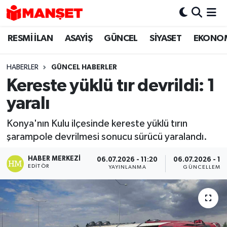
RESMİ İLAN
ASAYİŞ
GÜNCEL
SİYASET
EKONO
Hava Durumu
Trafik Durumu
HABERLER
GÜNCEL HABERLER
Kereste yüklü tır devrildi: 1
Süper Lig Puan Durumu ve Fikstür
yaralı
Tüm Manşetler
Konya'nın Kulu ilçesinde kereste yüklü tırın
şarampole devrilmesi sonucu sürücü yaralandı.
Son Dakika Haberleri
HABER MERKEZI
06.07.2026 - 11:20
06.07.2026 - 17
Haber Arşivi
EDITÖR
YAYINLANMA
GÜNCELLEME