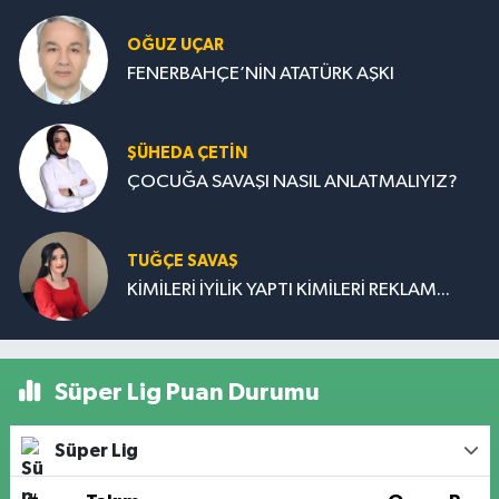
OĞUZ UÇAR
FENERBAHÇE’NİN ATATÜRK AŞKI
ŞÜHEDA ÇETİN
ÇOCUĞA SAVAŞI NASIL ANLATMALIYIZ?
TUĞÇE SAVAŞ
KİMİLERİ İYİLİK YAPTI KİMİLERİ REKLAM...
Süper Lig Puan Durumu
Süper Lig