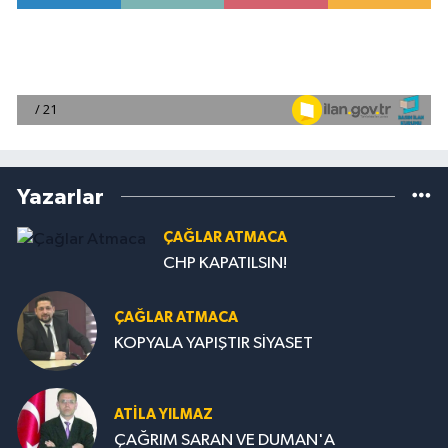
Yazarlar
ÇAĞLAR ATMACA
CHP KAPATILSIN!
ÇAĞLAR ATMACA
KOPYALA YAPIŞTIR SİYASET
ATILA YILMAZ
ÇAĞRIM SARAN VE DUMAN'A