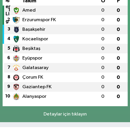
#
Takım
O
P
1
Amed
0
0
2
Erzurumspor FK
0
0
3
Başakşehir
0
0
4
Kocaelispor
0
0
5
Beşiktaş
0
0
6
Eyüpspor
0
0
7
Galatasaray
0
0
8
Çorum FK
0
0
9
Gaziantep FK
0
0
10
Alanyaspor
0
0
Detaylar için tıklayın