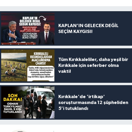
KAPLAN’IN GELECEK DEĞİL
SEÇİM KAYGISI!
Tüm Kırıkkaleliler, daha yeşil bir
Kırıkkale için seferber olma
vakti!
Kırıkkale'de 'irtikap'
soruşturmasında 12 şüpheliden
5’i tutuklandı