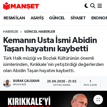
RESMİ İLAN
ASAYİŞ
GÜNCEL
SİYASET
EKONO
Hava Durumu
Trafik Durumu
HABERLER
GÜNCEL HABERLER
Kemanın Usta İsmi Abidin
Süper Lig Puan Durumu ve Fikstür
Taşan hayatını kaybetti
Tüm Manşetler
Türk Halk müziği ve Bozlak Kültürünün önemli
isimlerinden, Kırıkkale'nin yetiştirdiği değerlerden
Son Dakika Haberleri
olan Abidin Taşan hayatını kaybetti.
Haber Arşivi
BURAK ÇALIŞKAN
25.06.2026 - 21:02
1
MUHABIR
YAYINLANMA
PAYLAŞIM
O