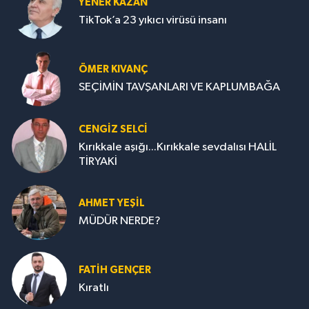
YENER KAZAN
TikTok’a 23 yıkıcı virüsü insanı
ÖMER KIVANÇ
SEÇİMİN TAVŞANLARI VE KAPLUMBAĞA
CENGİZ SELCİ
Kırıkkale aşığı...Kırıkkale sevdalısı HALİL
TİRYAKİ
AHMET YEŞİL
MÜDÜR NERDE?
FATIH GENÇER
Kıratlı