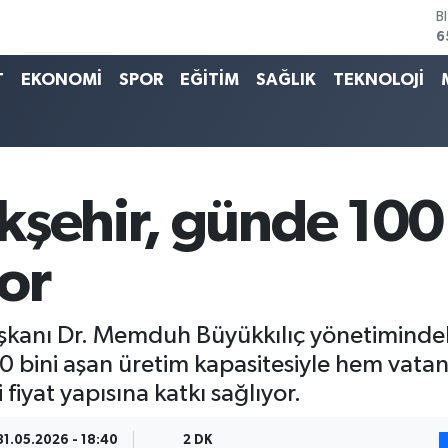
D
4
E
5
T
EKONOMİ
SPOR
EĞİTİM
SAĞLIK
TEKNOLOJİ
S
6
G
6
B
1
kşehir, günde 100 
B
6
or
şkanı Dr. Memduh Büyükkılıç yönetimindek
 bini aşan üretim kapasitesiyle hem vatan
iyat yapısına katkı sağlıyor.
31.05.2026 - 18:40
2 DK