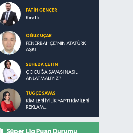
FATIH GENÇER
Kıratlı
OĞUZ UÇAR
FENERBAHÇE’NİN ATATÜRK
AŞKI
ŞÜHEDA ÇETİN
ÇOCUĞA SAVAŞI NASIL
ANLATMALIYIZ?
TUĞÇE SAVAŞ
KİMİLERİ İYİLİK YAPTI KİMİLERİ
REKLAM...
Süper Lig Puan Durumu