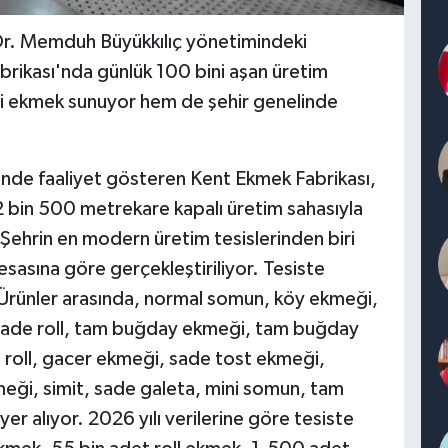
Dr. Memduh Büyükkılıç yönetimindeki
rikası'nda günlük 100 bini aşan üretim
li ekmek sunuyor hem de şehir genelinde
inde faaliyet gösteren Kent Ekmek Fabrikası,
 bin 500 metrekare kapalı üretim sahasıyla
 Şehrin en modern üretim tesislerinden biri
esasına göre gerçekleştiriliyor. Tesiste
. Ürünler arasında, normal somun, köy ekmeği,
ade roll, tam buğday ekmeği, tam buğday
siz roll, gacer ekmeği, sade tost ekmeği,
ği, simit, sade galeta, mini somun, tam
 alıyor. 2026 yılı verilerine göre tesiste