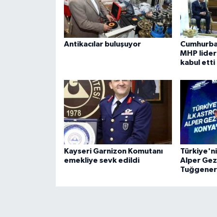
Antikacılar buluşuyor
Cumhurba
MHP lideri
kabul etti
Kayseri Garnizon Komutanı
Türkiye'ni
emekliye sevk edildi
Alper Gez
Tuğgenera