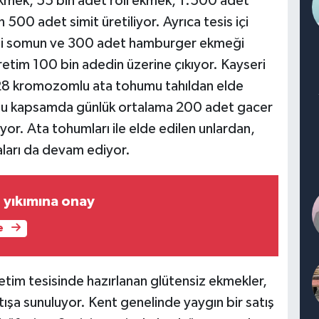
kmek, 55 bin adet roll ekmek, 1.500 adet
 500 adet simit üretiliyor. Ayrıca tesis içi
ini somun ve 300 adet hamburger ekmeği
retim 100 bin adedin üzerine çıkıyor. Kayseri
, 28 kromozomlu ata tohumu tahıldan elde
 Bu kapsamda günlük ortalama 200 adet gacer
or. Ata tohumları ile elde edilen unlardan,
ları da devam ediyor.
ın yıkımına onay
e
etim tesisinde hazırlanan glütensiz ekmekler,
ışa sunuluyor. Kent genelinde yaygın bir satış