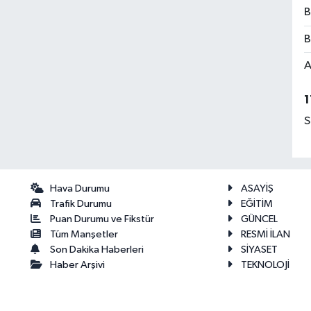
B
B
A
1
S
Hava Durumu
ASAYİŞ
Trafik Durumu
EĞİTİM
Puan Durumu ve Fikstür
GÜNCEL
Tüm Manşetler
RESMİ İLAN
Son Dakika Haberleri
SİYASET
Haber Arşivi
TEKNOLOJİ