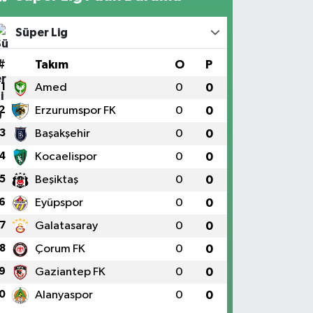
Süper Lig
#
Takım
O
P
1
Amed
0
0
2
Erzurumspor FK
0
0
3
Başakşehir
0
0
4
Kocaelispor
0
0
5
Beşiktaş
0
0
6
Eyüpspor
0
0
7
Galatasaray
0
0
8
Çorum FK
0
0
9
Gaziantep FK
0
0
0
Alanyaspor
0
0