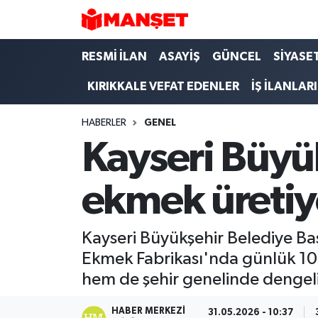
Hava Durumu
RESMİ İLAN
ASAYİŞ
GÜNCEL
SİYASE
KIRIKKALE VEFAT EDENLER
İŞ İLANLARI
Trafik Durumu
HABERLER
GENEL
Süper Lig Puan Durumu ve Fikstür
Kayseri Büyü
Tüm Manşetler
ekmek üretiy
Son Dakika Haberleri
Haber Arşivi
Kayseri Büyükşehir Belediye Ba
Ekmek Fabrikası'nda günlük 100
hem de şehir genelinde dengeli f
HABER MERKEZI
31.05.2026 - 10:37