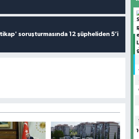
irtikap' soruşturmasında 12 şüpheliden 5’i
1