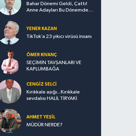
Bahar Dönemi Geldi, Çattı!
Anne Adayları Bu Dönemde
Nelere Dikkat Etmeli?
YENER KAZAN
TikTok’a 23 yıkıcı virüsü insanı
ÖMER KIVANÇ
SEÇİMİN TAVŞANLARI VE
KAPLUMBAĞA
CENGİZ SELCİ
Kırıkkale aşığı...Kırıkkale
sevdalısı HALİL TİRYAKİ
AHMET YEŞİL
MÜDÜR NERDE?