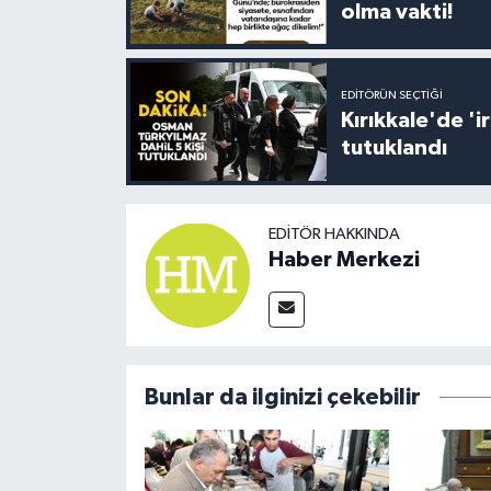
olma vakti!
EDITÖRÜN SEÇTIĞI
Kırıkkale'de '
tutuklandı
EDITÖR HAKKINDA
Haber Merkezi
Bunlar da ilginizi çekebilir