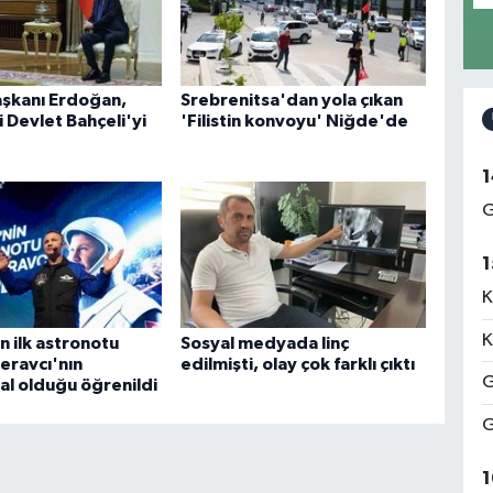
şkanı Erdoğan,
Srebrenitsa'dan yola çıkan
 Devlet Bahçeli'yi
'Filistin konvoyu' Niğde'de
1
G
1
K
K
n ilk astronotu
Sosyal medyada linç
eravcı'nın
edilmişti, olay çok farklı çıktı
G
l olduğu öğrenildi
G
1