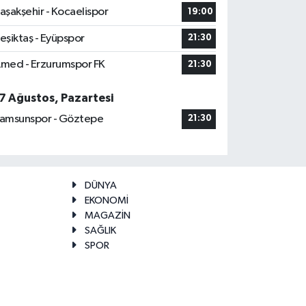
aşakşehir - Kocaelispor
19:00
eşiktaş - Eyüpspor
21:30
med - Erzurumspor FK
21:30
7 Ağustos, Pazartesi
amsunspor - Göztepe
21:30
DÜNYA
EKONOMİ
MAGAZİN
SAĞLIK
SPOR