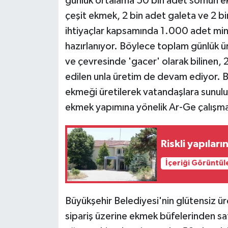
günlük ortalama 50 bin adet somun e
çeşit ekmek, 2 bin adet galeta ve 2 bin
ihtiyaçlar kapsamında 1.000 adet m
hazırlanıyor. Böylece toplam günlük ü
ve çevresinde 'gacer' olarak bilinen
edilen unla üretim de devam ediyor.
ekmeği üretilerek vatandaşlara sunuluy
ekmek yapımına yönelik Ar-Ge çalışma
Riskli yapılar
İçeriği Görüntül
Büyükşehir Belediyesi'nin glütensiz ür
sipariş üzerine ekmek büfelerinden sat