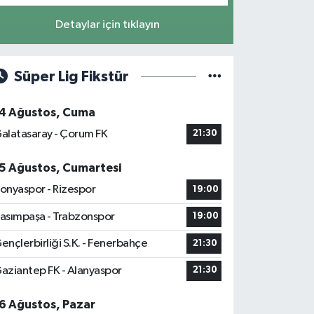
Detaylar için tıklayın
Süper Lig Fikstür
4 Ağustos, Cuma
alatasaray - Çorum FK
21:30
5 Ağustos, Cumartesi
onyaspor - Rizespor
19:00
asımpaşa - Trabzonspor
19:00
ençlerbirliği S.K. - Fenerbahçe
21:30
aziantep FK - Alanyaspor
21:30
6 Ağustos, Pazar