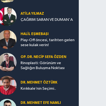
ATILA YILMAZ
ÇAĞRIM SARAN VE DUMAN'A
HALIL EŞMEBAŞI
Play-Off öncesi, tarihten gelen
sese kulak verin!
OP. DR. NECIP SEFA ÖZDEN
Rinoplasti: Görünüm ve
Sağlığın Buluşma Noktası
DR. MEHMET ÖZTÜRK
Kırıkkale’nin Seçimi..
DR. MEHMET EFE NAMLI