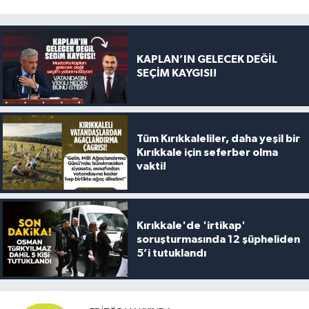
KAPLAN’IN GELECEK DEĞİL
SEÇİM KAYGISI!
Tüm Kırıkkaleliler, daha yeşil bir
Kırıkkale için seferber olma
vakti!
Kırıkkale'de 'irtikap'
soruşturmasında 12 şüpheliden
5’i tutuklandı