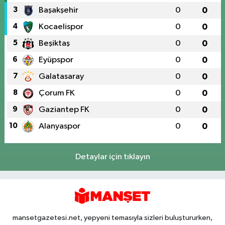
3
Başakşehir
0
0
4
Kocaelispor
0
0
5
Beşiktaş
0
0
6
Eyüpspor
0
0
7
Galatasaray
0
0
8
Çorum FK
0
0
9
Gaziantep FK
0
0
10
Alanyaspor
0
0
Detaylar için tıklayın
mansetgazetesi.net, yepyeni temasıyla sizleri buluştururken,