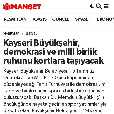
RESMİ İLAN
ASAYİŞ
GÜNCEL
SİYASET
EKONO
Hava Durumu
Trafik Durumu
HABERLER
GENEL
Kayseri Büyükşehir,
Süper Lig Puan Durumu ve Fikstür
demokrasi ve milli birlik
Tüm Manşetler
ruhunu kortlara taşıyacak
Kayseri Büyükşehir Belediyesi, 15 Temmuz
Son Dakika Haberleri
Demokrasi ve Milli Birlik Günü kapsamında
düzenleyeceği Tenis Turnuvası ile demokrasi, milli
Haber Arşivi
irade ve birlik ruhunu sporun birleştirici gücüyle
buluşturacak. Başkan Dr. Memduh Büyükkılıç'ın
öncülüğünde hayata geçirilen spor yatırımlarıyla
dikkat çeken Büyükşehir Belediyesi, 12-65 yaş