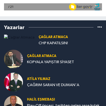
Yazarlar
ÇAĞLAR ATMACA
CHP KAPATILSIN!
ÇAĞLAR ATMACA
KOPYALA YAPIŞTIR SİYASET
ATILA YILMAZ
ÇAĞRIM SARAN VE DUMAN'A
HALIL EŞMEBAŞI
Play-Off öncesi, tarihten gelen sese kulak