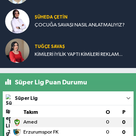
ŞÜHEDA ÇETİN
ÇOCUĞA SAVAŞI NASIL ANLATMALIYIZ?
TUĞÇE SAVAŞ
KİMİLERİ İYİLİK YAPTI KİMİLERİ REKLAM...
Süper Lig Puan Durumu
Süper Lig
#
Takım
O
P
1
Amed
0
0
2
Erzurumspor FK
0
0