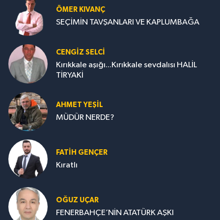
ÖMER KIVANÇ
SEÇİMİN TAVŞANLARI VE KAPLUMBAĞA
CENGİZ SELCİ
Kırıkkale aşığı...Kırıkkale sevdalısı HALİL
TİRYAKİ
AHMET YEŞİL
MÜDÜR NERDE?
FATIH GENÇER
Kıratlı
OĞUZ UÇAR
FENERBAHÇE’NİN ATATÜRK AŞKI