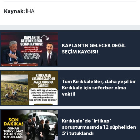
Kaynak:
İHA
KAPLAN’IN GELECEK DEĞİL
SEÇİM KAYGISI!
Tüm Kırıkkaleliler, daha yeşil bir
Kırıkkale için seferber olma
vakti!
Kırıkkale'de 'irtikap'
soruşturmasında 12 şüpheliden
5’i tutuklandı