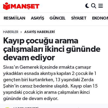
RESMİ İLAN
ASAYİŞ
GÜNCEL
SİYASET
EKONO
Hava Durumu
Trafik Durumu
HABERLER
ASAYİŞ HABERLERİ
Kayıp çocuğu arama
Süper Lig Puan Durumu ve Fikstür
çalışmaları ikinci gününde
Tüm Manşetler
devam ediyor
Sivas'ın Gemerek ilçesinde ırmakta çamaşır
Son Dakika Haberleri
yıkadıkları esnada akıntıya kapılan 2 çocuk ile 1
gençten biri kurtarılırken, 13 yaşındaki Zerda
Haber Arşivi
Şahin'in cansız bedenine ulaşıldı. Kayıp olan 15
yaşındaki çocuk için arama çalışmaları ikinci
gününde de devam ediyor.