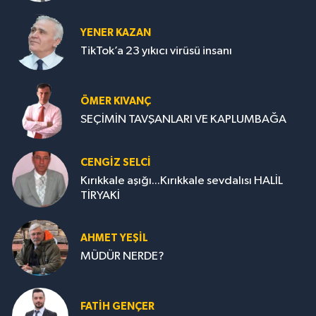
YENER KAZAN
TikTok’a 23 yıkıcı virüsü insanı
ÖMER KIVANÇ
SEÇİMİN TAVŞANLARI VE KAPLUMBAĞA
CENGİZ SELCİ
Kırıkkale aşığı...Kırıkkale sevdalısı HALİL
TİRYAKİ
AHMET YEŞİL
MÜDÜR NERDE?
FATIH GENÇER