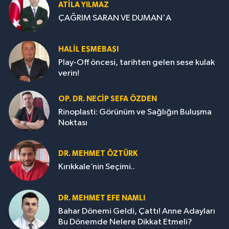
ATILA YILMAZ
ÇAĞRIM SARAN VE DUMAN'A
HALIL EŞMEBAŞI
Play-Off öncesi, tarihten gelen sese kulak
verin!
OP. DR. NECIP SEFA ÖZDEN
Rinoplasti: Görünüm ve Sağlığın Buluşma
Noktası
DR. MEHMET ÖZTÜRK
Kırıkkale’nin Seçimi..
DR. MEHMET EFE NAMLI
Bahar Dönemi Geldi, Çattı! Anne Adayları
Bu Dönemde Nelere Dikkat Etmeli?