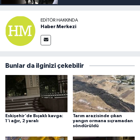
EDITÖR HAKKINDA
Haber Merkezi
Bunlar da ilginizi çekebilir
Eskişehir'de Bıçaklı kavga:
Tarım arazisinde çıkan
1'i ağır, 2 yaralı
yangın ormana sıçramadan
söndürüldü