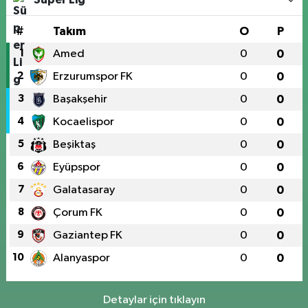
#
Takım
O
P
1
Amed
0
0
2
Erzurumspor FK
0
0
3
Başakşehir
0
0
4
Kocaelispor
0
0
5
Beşiktaş
0
0
6
Eyüpspor
0
0
7
Galatasaray
0
0
8
Çorum FK
0
0
9
Gaziantep FK
0
0
10
Alanyaspor
0
0
Detaylar için tıklayın