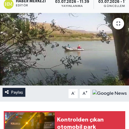
HABER MERKEZI
03.07.2026 - 11:39
03.07.2026 - 17:
EDITÖR
YAYINLANMA
GÜNCELLEME
Paylaş
-
+
A
A
Kontrolden çıkan
otomobil park