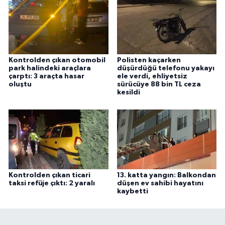
Kontrolden çıkan otomobil
Polisten kaçarken
park halindeki araçlara
düşürdüğü telefonu yakayı
çarptı: 3 araçta hasar
ele verdi, ehliyetsiz
oluştu
sürücüye 88 bin TL ceza
kesildi
Kontrolden çıkan ticari
13. katta yangın: Balkondan
taksi refüje çıktı: 2 yaralı
düşen ev sahibi hayatını
kaybetti