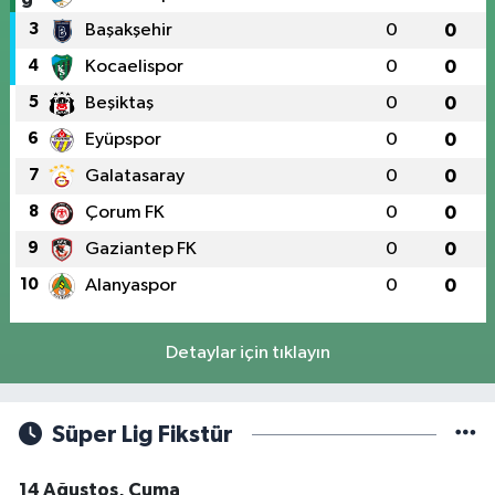
3
Başakşehir
0
0
4
Kocaelispor
0
0
5
Beşiktaş
0
0
6
Eyüpspor
0
0
7
Galatasaray
0
0
8
Çorum FK
0
0
9
Gaziantep FK
0
0
10
Alanyaspor
0
0
Detaylar için tıklayın
Süper Lig Fikstür
14 Ağustos, Cuma