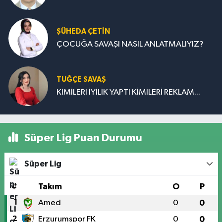
ŞÜHEDA ÇETİN
ÇOCUĞA SAVAŞI NASIL ANLATMALIYIZ?
TUĞÇE SAVAŞ
KİMİLERİ İYİLİK YAPTI KİMİLERİ REKLAM...
Süper Lig Puan Durumu
Süper Lig
#
Takım
O
P
1
Amed
0
0
2
Erzurumspor FK
0
0