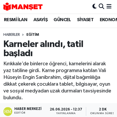
RESMİ İLAN
ASAYİŞ
GÜNCEL
SİYASET
EKONO
Hava Durumu
Trafik Durumu
HABERLER
EĞİTİM
Karneler alındı, tatil
Süper Lig Puan Durumu ve Fikstür
başladı
Tüm Manşetler
Kırıkkale’de binlerce öğrenci, karnelerini alarak
yaz tatiline girdi. Karne programına katılan Vali
Son Dakika Haberleri
Hüseyin Engin Sarıibrahim, dijital bağımlılığa
dikkat çekerek çocuklara tablet, bilgisayar, oyun
Haber Arşivi
ve sosyal medyadan uzak durmaları tavsiyesinde
bulundu.
HABER MERKEZI
26.06.2026 - 12:37
2 DK
EDITÖR
YAYINLANMA
OKUNMA SÜRESI