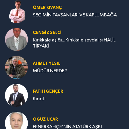
ÖMER KIVANÇ
SEÇİMİN TAVŞANLARI VE KAPLUMBAĞA
CENGİZ SELCİ
Kırıkkale aşığı...Kırıkkale sevdalısı HALİL
TİRYAKİ
AHMET YEŞİL
MÜDÜR NERDE?
FATIH GENÇER
Kıratlı
OĞUZ UÇAR
FENERBAHÇE’NİN ATATÜRK AŞKI