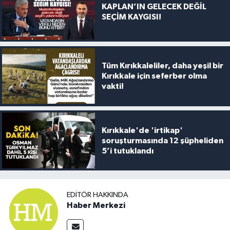
KAPLAN’IN GELECEK DEĞİL
SEÇİM KAYGISI!
Tüm Kırıkkaleliler, daha yeşil bir
Kırıkkale için seferber olma
vakti!
Kırıkkale'de 'irtikap'
soruşturmasında 12 şüpheliden
5’i tutuklandı
EDITÖR HAKKINDA
Haber Merkezi