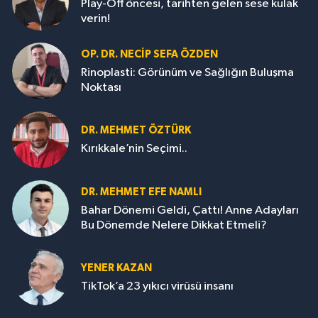
Play-Off öncesi, tarihten gelen sese kulak
verin!
OP. DR. NECIP SEFA ÖZDEN
Rinoplasti: Görünüm ve Sağlığın Buluşma
Noktası
DR. MEHMET ÖZTÜRK
Kırıkkale’nin Seçimi..
DR. MEHMET EFE NAMLI
Bahar Dönemi Geldi, Çattı! Anne Adayları
Bu Dönemde Nelere Dikkat Etmeli?
YENER KAZAN
TikTok’a 23 yıkıcı virüsü insanı