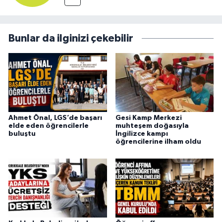
Bunlar da ilginizi çekebilir
Ahmet Önal, LGS’de başarı
Gesi Kamp Merkezi
elde eden öğrencilerle
muhteşem doğasıyla
buluştu
İngilizce kampı
öğrencilerine ilham oldu