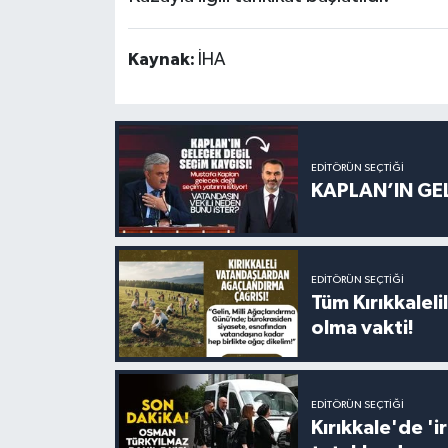
Kaynak:
İHA
EDITÖRÜN SEÇTIĞI
KAPLAN’IN GEL
EDITÖRÜN SEÇTIĞI
Tüm Kırıkkalelil
olma vakti!
EDITÖRÜN SEÇTIĞI
Kırıkkale'de '