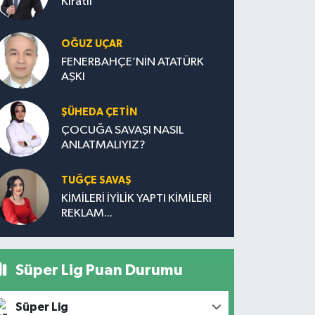
Kıratlı
OĞUZ UÇAR
FENERBAHÇE’NİN ATATÜRK
AŞKI
ŞÜHEDA ÇETİN
ÇOCUĞA SAVAŞI NASIL
ANLATMALIYIZ?
TUĞÇE SAVAŞ
KİMİLERİ İYİLİK YAPTI KİMİLERİ
REKLAM...
Süper Lig Puan Durumu
Süper Lig