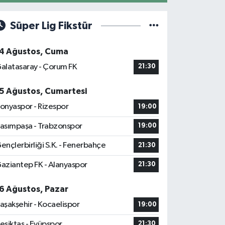
Süper Lig Fikstür
4 Ağustos, Cuma
alatasaray - Çorum FK
21:30
5 Ağustos, Cumartesi
onyaspor - Rizespor
19:00
asımpaşa - Trabzonspor
19:00
ençlerbirliği S.K. - Fenerbahçe
21:30
aziantep FK - Alanyaspor
21:30
6 Ağustos, Pazar
aşakşehir - Kocaelispor
19:00
eşiktaş - Eyüpspor
21:30