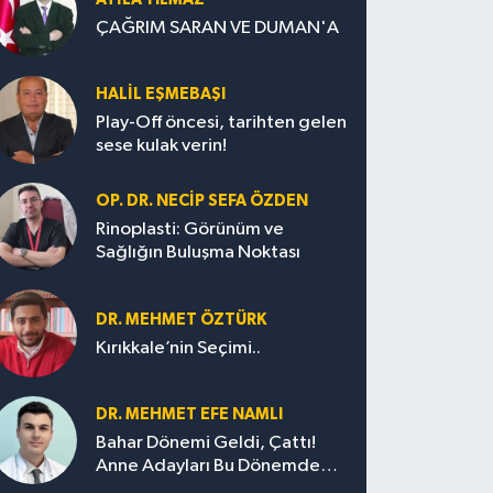
ÇAĞRIM SARAN VE DUMAN'A
HALIL EŞMEBAŞI
Play-Off öncesi, tarihten gelen
sese kulak verin!
OP. DR. NECIP SEFA ÖZDEN
Rinoplasti: Görünüm ve
Sağlığın Buluşma Noktası
DR. MEHMET ÖZTÜRK
Kırıkkale’nin Seçimi..
DR. MEHMET EFE NAMLI
Bahar Dönemi Geldi, Çattı!
Anne Adayları Bu Dönemde
Nelere Dikkat Etmeli?