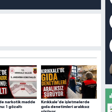
’de narkotik madde
Kırıkkale’de işletmelerde
u: 1 gözaltı
gıda denetimleri aralıksız
sürüyor