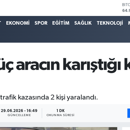
BIT
64.
DO
47,
T
EKONOMİ
SPOR
EĞİTİM
SAĞLIK
TEKNOLOJİ
EU
55,
STE
64,
GRA
666
 aracın karıştığı 
BİS
13.
rafik kazasında 2 kişi yaralandı.
29.06.2026 - 16:49
1 DK
GÜNCELLEME
OKUNMA SÜRESI