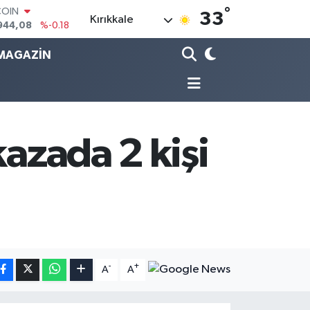
°
COIN
33
Kırıkkale
944,08
%-0.18
LAR
7436
%0.18
MAGAZİN
RO
2510
%0.32
RLİN
4811
%0.38
M ALTIN
0.55
%0.03
kazada 2 kişi
T100
779
%-14
-
+
A
A