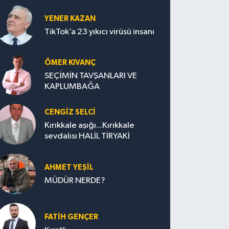
YENER KAZAN
TikTok’a 23 yıkıcı virüsü insanı
ÖMER KIVANÇ
SEÇİMİN TAVŞANLARI VE
KAPLUMBAĞA
CENGİZ SELCİ
Kırıkkale aşığı...Kırıkkale
sevdalısı HALİL TİRYAKİ
AHMET YEŞİL
MÜDÜR NERDE?
FATIH GENÇER