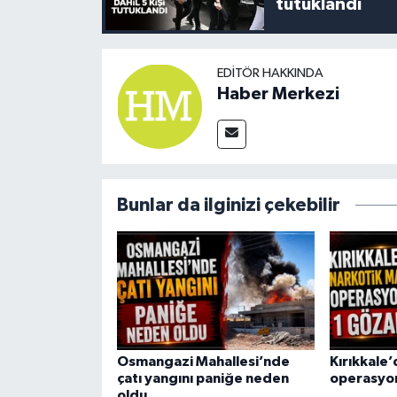
tutuklandı
EDITÖR HAKKINDA
Haber Merkezi
Bunlar da ilginizi çekebilir
Osmangazi Mahallesi’nde
Kırıkkale
çatı yangını paniğe neden
operasyon
oldu