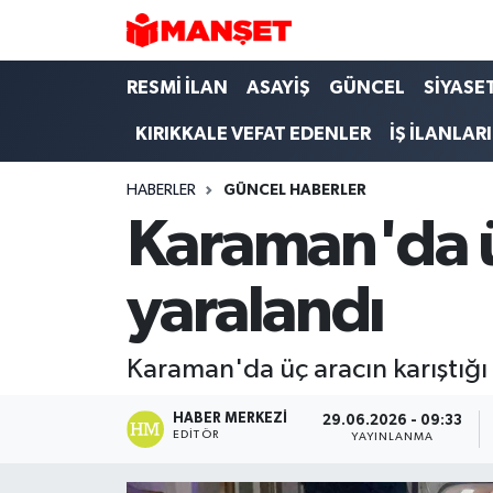
Hava Durumu
RESMİ İLAN
ASAYİŞ
GÜNCEL
SİYASE
KIRIKKALE VEFAT EDENLER
İŞ İLANLARI
Trafik Durumu
HABERLER
GÜNCEL HABERLER
Süper Lig Puan Durumu ve Fikstür
Karaman'da üç
Tüm Manşetler
yaralandı
Son Dakika Haberleri
Haber Arşivi
Karaman'da üç aracın karıştığı t
HABER MERKEZI
29.06.2026 - 09:33
EDITÖR
YAYINLANMA