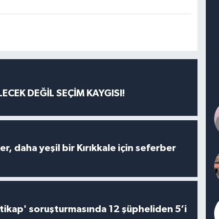
ECEK DEĞİL SEÇİM KAYGISI!
er, daha yeşil bir Kırıkkale için seferber
irtikap' soruşturmasında 12 şüpheliden 5’i