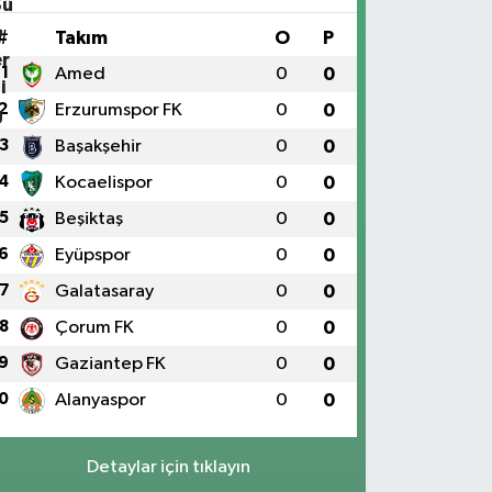
#
Takım
O
P
1
Amed
0
0
2
Erzurumspor FK
0
0
3
Başakşehir
0
0
4
Kocaelispor
0
0
5
Beşiktaş
0
0
6
Eyüpspor
0
0
7
Galatasaray
0
0
8
Çorum FK
0
0
9
Gaziantep FK
0
0
0
Alanyaspor
0
0
Detaylar için tıklayın