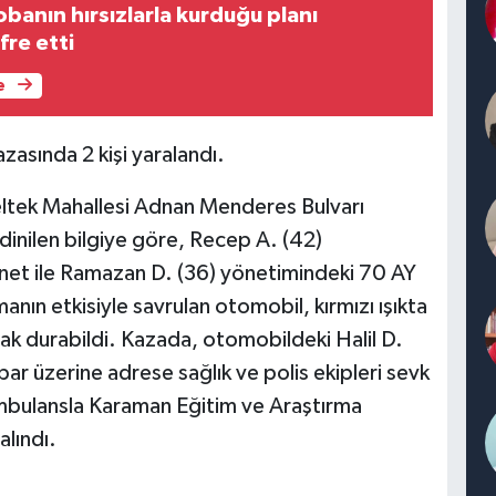
obanın hırsızlarla kurduğu planı
fre etti
e
azasında 2 kişi yaralandı.
eltek Mahallesi Adnan Menderes Bulvarı
inilen bilgiye göre, Recep A. (42)
net ile Ramazan D. (36) yönetimindeki 70 AY
nın etkisiyle savrulan otomobil, kırmızı ışıkta
k durabildi. Kazada, otomobildeki Halil D.
bar üzerine adrese sağlık ve polis ekipleri sevk
 ambulansla Karaman Eğitim ve Araştırma
alındı.