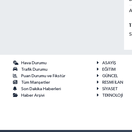
A
1
S
Hava Durumu
ASAYİŞ
Trafik Durumu
EĞİTİM
Puan Durumu ve Fikstür
GÜNCEL
Tüm Manşetler
RESMİ İLAN
Son Dakika Haberleri
SİYASET
Haber Arşivi
TEKNOLOJİ