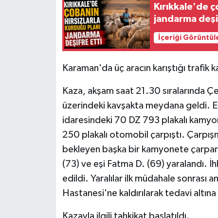
Kırıkkale'de ç
jandarma deşi
İçeriği Görüntül
Karaman'da üç aracın karıştığı trafik k
Kaza, akşam saat 21.30 sıralarında Ç
üzerindeki kavşakta meydana geldi. Ed
idaresindeki 70 DZ 793 plakalı kamyo
250 plakalı otomobil çarpıştı. Çarpışma
bekleyen başka bir kamyonete çarpara
(73) ve eşi Fatma D. (69) yaralandı. İh
edildi. Yaralılar ilk müdahale sonrası
Hastanesi'ne kaldırılarak tedavi altına 
Kazayla ilgili tahkikat başlatıldı.