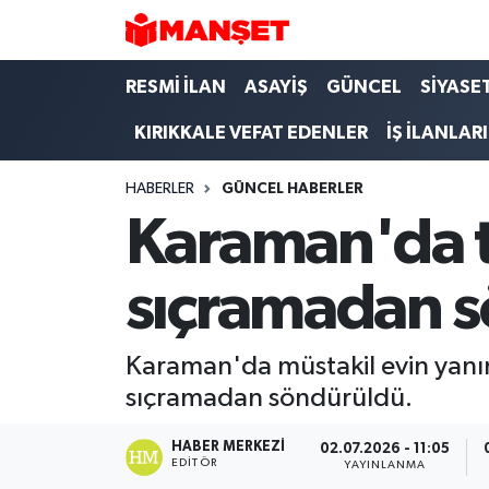
Hava Durumu
RESMİ İLAN
ASAYİŞ
GÜNCEL
SİYASE
KIRIKKALE VEFAT EDENLER
İŞ İLANLARI
Trafik Durumu
HABERLER
GÜNCEL HABERLER
Süper Lig Puan Durumu ve Fikstür
Karaman'da t
Tüm Manşetler
sıçramadan 
Son Dakika Haberleri
Haber Arşivi
Karaman'da müstakil evin yanı
sıçramadan söndürüldü.
HABER MERKEZI
02.07.2026 - 11:05
EDITÖR
YAYINLANMA