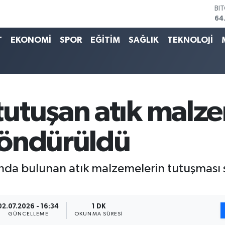
BI
64
DO
47
T
EKONOMİ
SPOR
EĞİTİM
SAĞLIK
TEKNOLOJİ
EU
55
ST
64
GR
66
utuşan atık malze
Bİ
13
söndürüldü
nda bulunan atık malzemelerin tutuşması 
02.07.2026 - 16:34
1 DK
GÜNCELLEME
OKUNMA SÜRESI