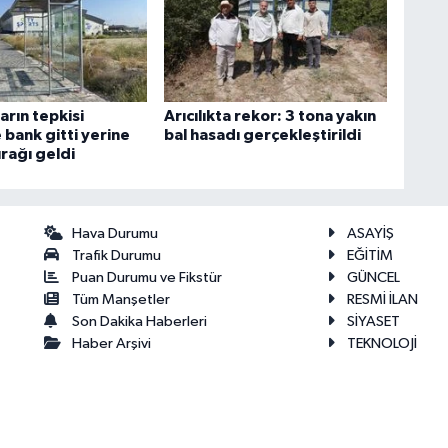
arın tepkisi
Arıcılıkta rekor: 3 tona yakın
 bank gitti yerine
bal hasadı gerçekleştirildi
rağı geldi
Hava Durumu
ASAYİŞ
Trafik Durumu
EĞİTİM
Puan Durumu ve Fikstür
GÜNCEL
Tüm Manşetler
RESMİ İLAN
Son Dakika Haberleri
SİYASET
Haber Arşivi
TEKNOLOJİ