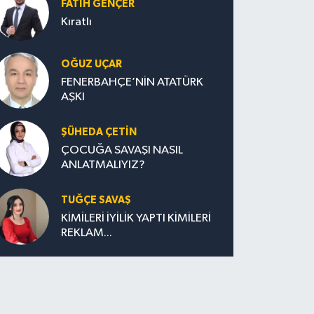
FATIH GENÇER
Kıratlı
OĞUZ UÇAR
FENERBAHÇE’NİN ATATÜRK
AŞKI
ŞÜHEDA ÇETİN
ÇOCUĞA SAVAŞI NASIL
ANLATMALIYIZ?
TUĞÇE SAVAŞ
KİMİLERİ İYİLİK YAPTI KİMİLERİ
REKLAM...