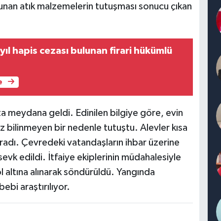
unan atık malzemelerin tutuşması sonucu çıkan
 yıl hapis cezası bulunan firari hükümlü
e
a meydana geldi. Edinilen bilgiye göre, evin
 bilinmeyen bir nedenle tutuştu. Alevler kısa
adı. Çevredeki vatandaşların ihbar üzerine
 sevk edildi. İtfaiye ekiplerinin müdahalesiyle
 altına alınarak söndürüldü. Yangında
ebi araştırılıyor.