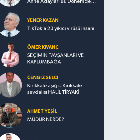
Anne Adayları Bu Dönemde
Nelere Dikkat Etmeli?
YENER KAZAN
TikTok’a 23 yıkıcı virüsü insanı
ÖMER KIVANÇ
SEÇİMİN TAVŞANLARI VE
KAPLUMBAĞA
CENGİZ SELCİ
Kırıkkale aşığı...Kırıkkale
sevdalısı HALİL TİRYAKİ
AHMET YEŞİL
MÜDÜR NERDE?