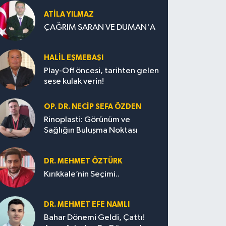
ATILA YILMAZ
ÇAĞRIM SARAN VE DUMAN'A
HALIL EŞMEBAŞI
Play-Off öncesi, tarihten gelen
sese kulak verin!
OP. DR. NECIP SEFA ÖZDEN
Rinoplasti: Görünüm ve
Sağlığın Buluşma Noktası
DR. MEHMET ÖZTÜRK
Kırıkkale’nin Seçimi..
DR. MEHMET EFE NAMLI
Bahar Dönemi Geldi, Çattı!