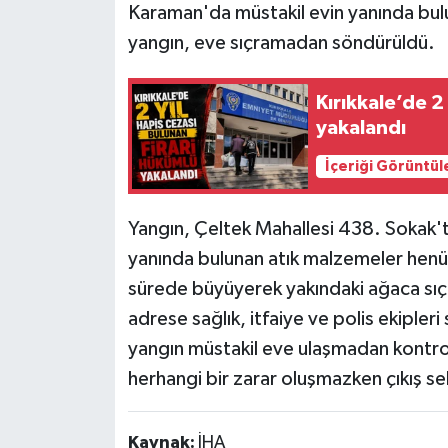
Karaman'da müstakil evin yanında bul
yangın, eve sıçramadan söndürüldü.
Kırıkkale’de 2
yakalandı
İçeriği Görüntül
Yangın, Çeltek Mahallesi 438. Sokak't
yanında bulunan atık malzemeler henüz
sürede büyüyerek yakındaki ağaca sıçr
adrese sağlık, itfaiye ve polis ekipleri
yangın müstakil eve ulaşmadan kontrol
herhangi bir zarar oluşmazken çıkış seb
Kaynak:
İHA