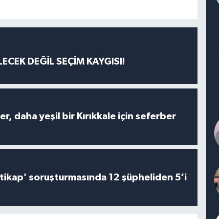
ECEK DEĞİL SEÇİM KAYGISI!
er, daha yeşil bir Kırıkkale için seferber
irtikap' soruşturmasında 12 şüpheliden 5’i