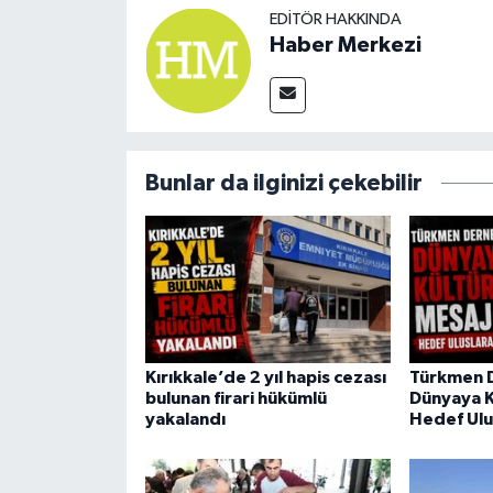
EDITÖR HAKKINDA
Haber Merkezi
Bunlar da ilginizi çekebilir
Kırıkkale’de 2 yıl hapis cezası
Türkmen 
bulunan firari hükümlü
Dünyaya K
yakalandı
Hedef Ulu