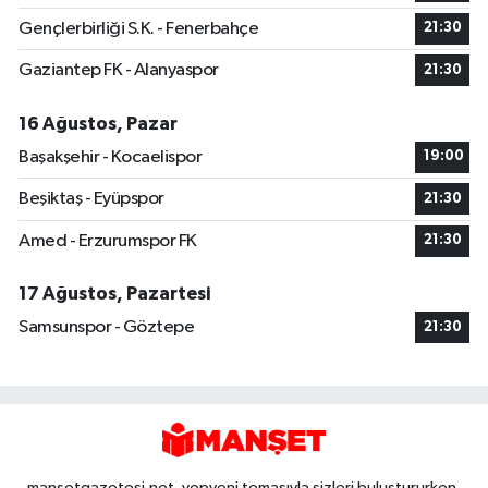
Gençlerbirliği S.K. - Fenerbahçe
21:30
Gaziantep FK - Alanyaspor
21:30
16 Ağustos, Pazar
Başakşehir - Kocaelispor
19:00
Beşiktaş - Eyüpspor
21:30
Amed - Erzurumspor FK
21:30
17 Ağustos, Pazartesi
Samsunspor - Göztepe
21:30
mansetgazetesi.net, yepyeni temasıyla sizleri buluştururken,