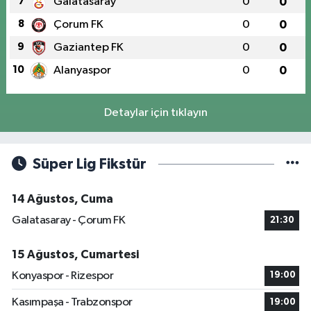
7
Galatasaray
0
0
8
Çorum FK
0
0
9
Gaziantep FK
0
0
10
Alanyaspor
0
0
Detaylar için tıklayın
Süper Lig Fikstür
14 Ağustos, Cuma
Galatasaray - Çorum FK
21:30
15 Ağustos, Cumartesi
Konyaspor - Rizespor
19:00
Kasımpaşa - Trabzonspor
19:00