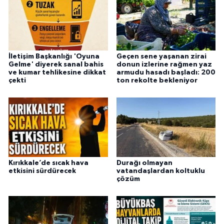
İletişim Başkanlığı 'Oyuna
Geçen sene yaşanan zirai
Gelme' diyerek sanal bahis
donun izlerine rağmen yaz
ve kumar tehlikesine dikkat
armudu hasadı başladı: 200
çekti
ton rekolte bekleniyor
Kırıkkale’de sıcak hava
Durağı olmayan
etkisini sürdürecek
vatandaşlardan koltuklu
çözüm