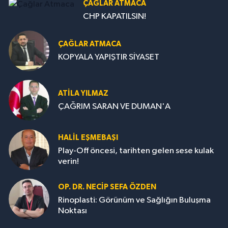
ÇAĞLAR ATMACA
CHP KAPATILSIN!
ÇAĞLAR ATMACA
KOPYALA YAPIŞTIR SİYASET
ATILA YILMAZ
ÇAĞRIM SARAN VE DUMAN'A
HALIL EŞMEBAŞI
Play-Off öncesi, tarihten gelen sese kulak
verin!
OP. DR. NECIP SEFA ÖZDEN
Rinoplasti: Görünüm ve Sağlığın Buluşma
Noktası