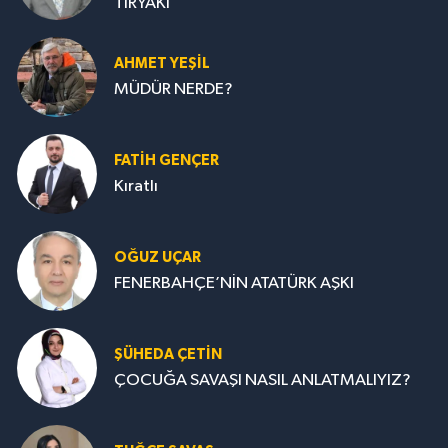
TİRYAKİ
AHMET YEŞİL
MÜDÜR NERDE?
FATIH GENÇER
Kıratlı
OĞUZ UÇAR
FENERBAHÇE’NİN ATATÜRK AŞKI
ŞÜHEDA ÇETİN
ÇOCUĞA SAVAŞI NASIL ANLATMALIYIZ?