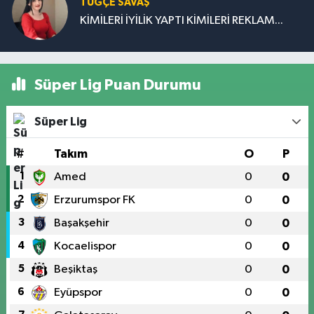
TUĞÇE SAVAŞ
KİMİLERİ İYİLİK YAPTI KİMİLERİ REKLAM...
Süper Lig Puan Durumu
Süper Lig
#
Takım
O
P
1
Amed
0
0
2
Erzurumspor FK
0
0
3
Başakşehir
0
0
4
Kocaelispor
0
0
5
Beşiktaş
0
0
6
Eyüpspor
0
0