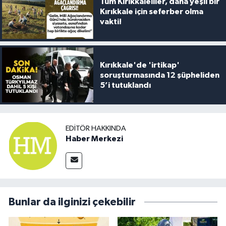
Tüm Kırıkkaleliler, daha yeşil bir
Kırıkkale için seferber olma
vakti!
Kırıkkale'de 'irtikap'
soruşturmasında 12 şüpheliden
5’i tutuklandı
EDITÖR HAKKINDA
Haber Merkezi
Bunlar da ilginizi çekebilir