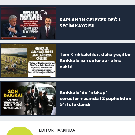
KAPLAN’IN GELECEK DEĞİL
SEÇİM KAYGISI!
Tüm Kırıkkaleliler, daha yeşil bir
Kırıkkale için seferber olma
vakti!
Kırıkkale'de 'irtikap'
soruşturmasında 12 şüpheliden
5’i tutuklandı
EDITÖR HAKKINDA