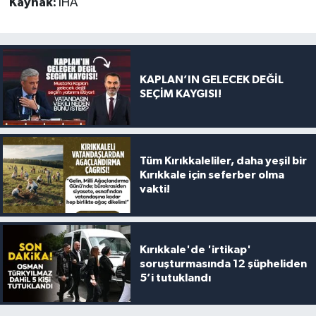
Kaynak:
İHA
KAPLAN’IN GELECEK DEĞİL
SEÇİM KAYGISI!
Tüm Kırıkkaleliler, daha yeşil bir
Kırıkkale için seferber olma
vakti!
Kırıkkale'de 'irtikap'
soruşturmasında 12 şüpheliden
5’i tutuklandı