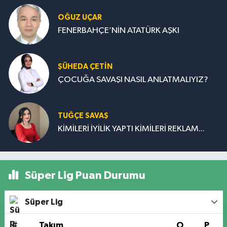
OĞUZ UÇAR
FENERBAHÇE’NİN ATATÜRK AŞKI
ŞÜHEDA ÇETİN
ÇOCUĞA SAVAŞI NASIL ANLATMALIYIZ?
TUĞÇE SAVAŞ
KİMİLERİ İYİLİK YAPTI KİMİLERİ REKLAM...
Süper Lig Puan Durumu
Süper Lig
#
Takım
O
P