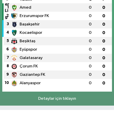
1
Amed
0
0
2
Erzurumspor FK
0
0
3
Başakşehir
0
0
4
Kocaelispor
0
0
5
Beşiktaş
0
0
6
Eyüpspor
0
0
7
Galatasaray
0
0
8
Çorum FK
0
0
9
Gaziantep FK
0
0
10
Alanyaspor
0
0
Detaylar için tıklayın