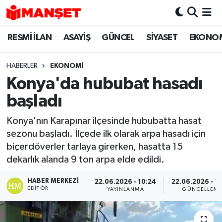
RESMİ İLAN
ASAYİŞ
GÜNCEL
SİYASET
EKONO
Hava Durumu
Trafik Durumu
HABERLER
EKONOMİ
Konya'da hububat hasadı
Süper Lig Puan Durumu ve Fikstür
başladı
Tüm Manşetler
Konya'nın Karapınar ilçesinde hububatta hasat
sezonu başladı. İlçede ilk olarak arpa hasadı için
Son Dakika Haberleri
biçerdöverler tarlaya girerken, hasatta 15
dekarlık alanda 9 ton arpa elde edildi.
Haber Arşivi
HABER MERKEZI
22.06.2026 - 10:24
22.06.2026 - 1
EDITÖR
YAYINLANMA
GÜNCELLEM