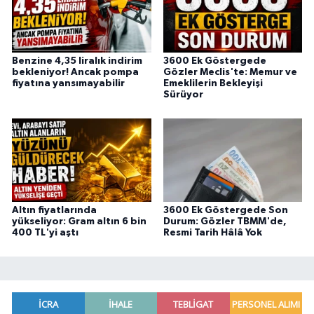
Benzine 4,35 liralık indirim
3600 Ek Göstergede
bekleniyor! Ancak pompa
Gözler Meclis'te: Memur ve
fiyatına yansımayabilir
Emeklilerin Bekleyişi
Sürüyor
Altın fiyatlarında
3600 Ek Göstergede Son
yükseliyor: Gram altın 6 bin
Durum: Gözler TBMM'de,
400 TL'yi aştı
Resmi Tarih Hâlâ Yok