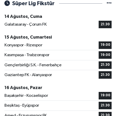
Süper Lig Fikstür
14 Ağustos, Cuma
Galatasaray - Çorum FK
21:30
15 Ağustos, Cumartesi
Konyaspor - Rizespor
19:00
Kasımpaşa - Trabzonspor
19:00
Gençlerbirliği S.K. - Fenerbahçe
21:30
Gaziantep FK - Alanyaspor
21:30
16 Ağustos, Pazar
Başakşehir - Kocaelispor
19:00
Beşiktaş - Eyüpspor
21:30
Amed - Erzurumspor FK
21:30