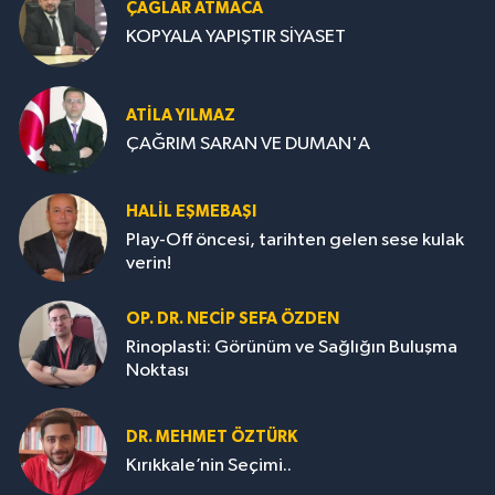
ÇAĞLAR ATMACA
KOPYALA YAPIŞTIR SİYASET
ATILA YILMAZ
ÇAĞRIM SARAN VE DUMAN'A
HALIL EŞMEBAŞI
Play-Off öncesi, tarihten gelen sese kulak
verin!
OP. DR. NECIP SEFA ÖZDEN
Rinoplasti: Görünüm ve Sağlığın Buluşma
Noktası
DR. MEHMET ÖZTÜRK
Kırıkkale’nin Seçimi..