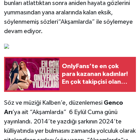
bunları atlattıktan sonra aniden hayata gözlerini
yummasından yana aralarında kalan eksik,
söylenmemiş sözleri“Akşamlarda” ile söylemeye
devam ediyor.
OnlyFans’te en çok
para kazanan kadınlar!
En çok takipçisi olan
OnlyFans ünlüleri! En
seksi kadınlar!
Söz ve müziği Kalben’e, düzenlemesi
Genco
Arı
’ya ait “Akşamlarda” 6 Eylül Cuma günü
yayınlandı. 2014’te yazdığı şarkının 2024’te
külliyatında yer bulmasını zamanda yolculuk olarak