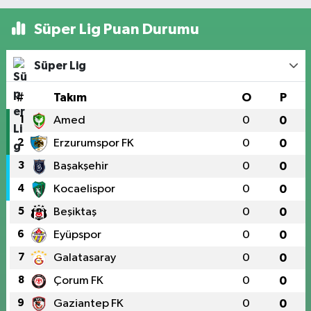
Süper Lig Puan Durumu
Süper Lig
#
Takım
O
P
1
Amed
0
0
2
Erzurumspor FK
0
0
3
Başakşehir
0
0
4
Kocaelispor
0
0
5
Beşiktaş
0
0
6
Eyüpspor
0
0
7
Galatasaray
0
0
8
Çorum FK
0
0
9
Gaziantep FK
0
0