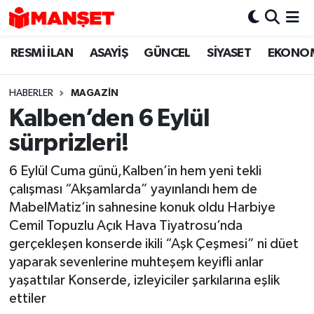
RESMİ İLAN
ASAYİŞ
GÜNCEL
SİYASET
EKONO
Hava Durumu
Trafik Durumu
HABERLER
MAGAZİN
Kalben’den 6 Eylül
Süper Lig Puan Durumu ve Fikstür
sürprizleri!
Tüm Manşetler
6 Eylül Cuma günü,Kalben’in hem yeni tekli
çalışması “Akşamlarda” yayınlandı hem de
Son Dakika Haberleri
MabelMatiz’in sahnesine konuk oldu Harbiye
Cemil Topuzlu Açık Hava Tiyatrosu’nda
Haber Arşivi
gerçekleşen konserde ikili “Aşk Çeşmesi” ni düet
yaparak sevenlerine muhteşem keyifli anlar
yaşattılar Konserde, izleyiciler şarkılarına eşlik
ettiler