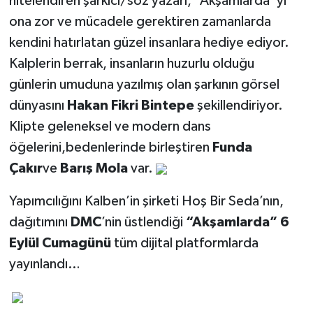
nitelendiren şarkıcı/söz yazarı, “Akşamlarda”yı
ona zor ve mücadele gerektiren zamanlarda
kendini hatırlatan güzel insanlara hediye ediyor.
Kalplerin berrak, insanların huzurlu olduğu
günlerin umuduna yazılmış olan şarkının görsel
dünyasını
Hakan Fikri Bintepe
şekillendiriyor.
Klipte geleneksel ve modern dans
öğelerini,bedenlerinde birleştiren
Funda
Çakır
ve
Barış Mola
var.
Yapımcılığını Kalben’in şirketi Hoş Bir Seda’nın,
dağıtımını
DMC
’nin üstlendiği
“Akşamlarda” 6
Eylül Cumagünü
tüm dijital platformlarda
yayınlandı…