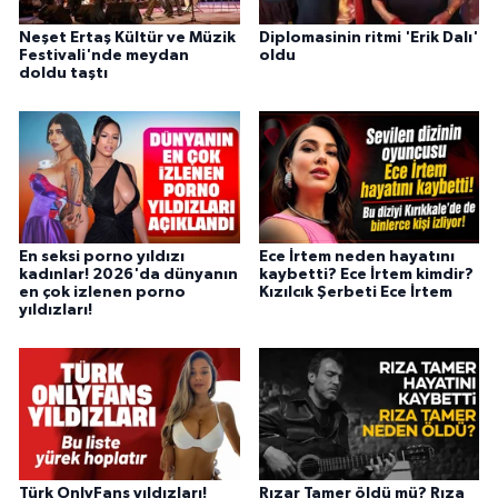
Neşet Ertaş Kültür ve Müzik
Diplomasinin ritmi 'Erik Dalı'
Festivali'nde meydan
oldu
doldu taştı
En seksi porno yıldızı
Ece İrtem neden hayatını
kadınlar! 2026'da dünyanın
kaybetti? Ece İrtem kimdir?
en çok izlenen porno
Kızılcık Şerbeti Ece İrtem
yıldızları!
Türk OnlyFans yıldızları!
Rızar Tamer öldü mü? Rıza