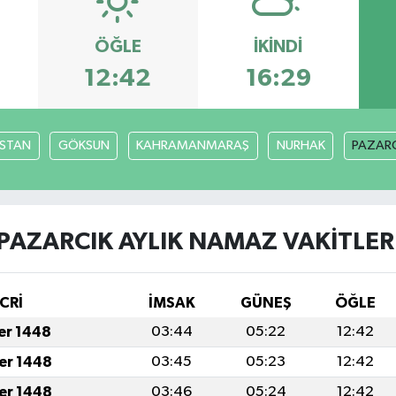
ÖĞLE
İKINDI
12:42
16:29
İSTAN
GÖKSUN
KAHRAMANMARAŞ
NURHAK
PAZARC
PAZARCIK AYLIK NAMAZ VAKITLER
CRİ
İMSAK
GÜNEŞ
ÖĞLE
fer 1448
03:44
05:22
12:42
fer 1448
03:45
05:23
12:42
fer 1448
03:46
05:24
12:42