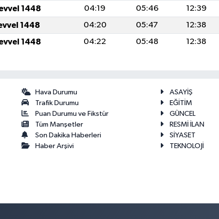
levvel 1448
04:19
05:46
12:39
levvel 1448
04:20
05:47
12:38
levvel 1448
04:22
05:48
12:38
Hava Durumu
ASAYİŞ
Trafik Durumu
EĞİTİM
Puan Durumu ve Fikstür
GÜNCEL
Tüm Manşetler
RESMİ İLAN
Son Dakika Haberleri
SİYASET
Haber Arşivi
TEKNOLOJİ