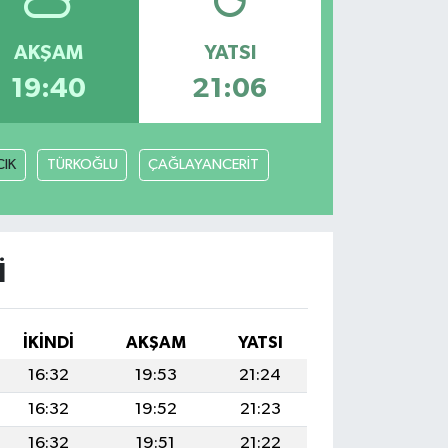
AKŞAM
YATSI
19:40
21:06
IK
TÜRKOĞLU
ÇAĞLAYANCERİT
I
İKINDI
AKŞAM
YATSI
16:32
19:53
21:24
16:32
19:52
21:23
16:32
19:51
21:22