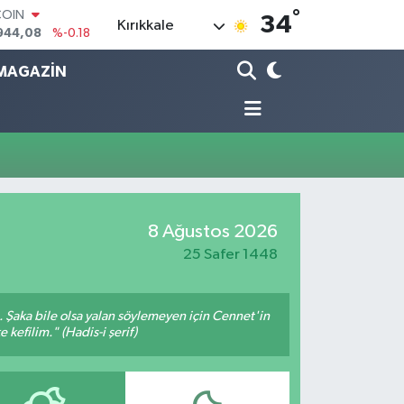
°
COIN
34
Kırıkkale
944,08
%-0.18
LAR
7436
%0.18
MAGAZİN
RO
2510
%0.32
RLİN
4811
%0.38
M ALTIN
0.55
%0.03
T100
779
%-14
8 Ağustos 2026
25 Safer 1448
m. Şaka bile olsa yalan söylemeyen için Cennet'in
 kefilim." (Hadis-i şerif)