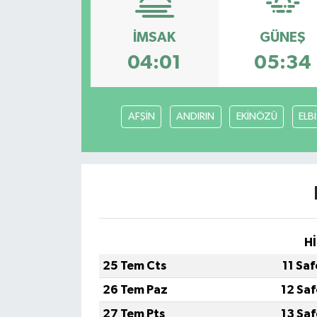
İMSAK
GÜNEŞ
04:01
05:34
AFŞİN
ANDIRIN
EKİNÖZÜ
ELB
Hİ
25 Tem Cts
11 Sa
26 Tem Paz
12 Sa
27 Tem Pts
13 Sa