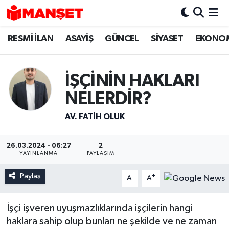
RESMİ İLAN
ASAYİŞ
GÜNCEL
SİYASET
EKONO
Hava Durumu
Trafik Durumu
İŞÇİNİN HAKLARI
Süper Lig Puan Durumu ve Fikstür
NELERDİR?
Tüm Manşetler
AV. FATIH OLUK
Son Dakika Haberleri
26.03.2024 - 06:27
2
YAYINLANMA
PAYLAŞIM
Haber Arşivi
Paylaş
-
+
A
A
İşçi işveren uyuşmazlıklarında işçilerin hangi
haklara sahip olup bunları ne şekilde ve ne zaman