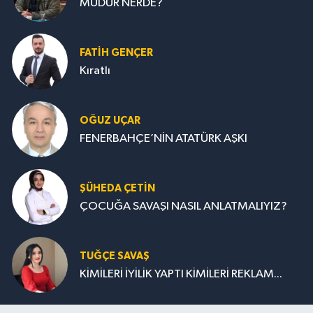
MÜDÜR NERDE?
FATIH GENÇER
Kıratlı
OĞUZ UÇAR
FENERBAHÇE’NİN ATATÜRK AŞKI
ŞÜHEDA ÇETİN
ÇOCUĞA SAVAŞI NASIL ANLATMALIYIZ?
TUĞÇE SAVAŞ
KİMİLERİ İYİLİK YAPTI KİMİLERİ REKLAM...