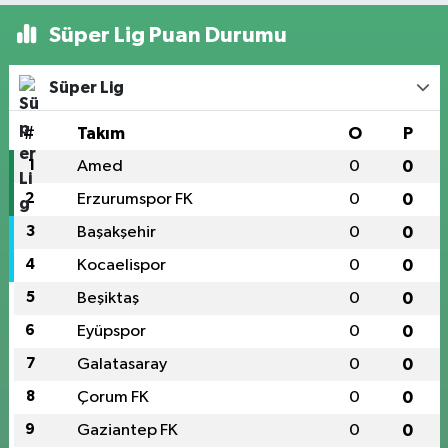
Süper Lig Puan Durumu
Süper Lig
#
Takım
O
P
1
Amed
0
0
2
Erzurumspor FK
0
0
3
Başakşehir
0
0
4
Kocaelispor
0
0
5
Beşiktaş
0
0
6
Eyüpspor
0
0
7
Galatasaray
0
0
8
Çorum FK
0
0
9
Gaziantep FK
0
0