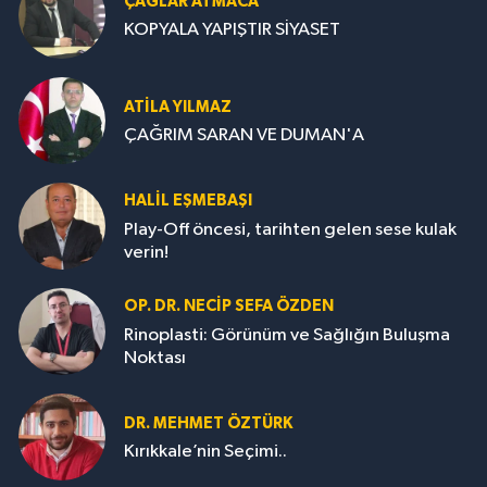
ÇAĞLAR ATMACA
KOPYALA YAPIŞTIR SİYASET
ATILA YILMAZ
ÇAĞRIM SARAN VE DUMAN'A
HALIL EŞMEBAŞI
Play-Off öncesi, tarihten gelen sese kulak
verin!
OP. DR. NECIP SEFA ÖZDEN
Rinoplasti: Görünüm ve Sağlığın Buluşma
Noktası
DR. MEHMET ÖZTÜRK
Kırıkkale’nin Seçimi..