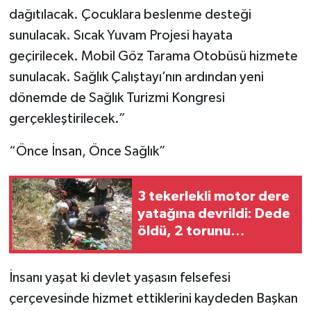
dağıtılacak. Çocuklara beslenme desteği
sunulacak. Sıcak Yuvam Projesi hayata
geçirilecek. Mobil Göz Tarama Otobüsü hizmete
sunulacak. Sağlık Çalıştayı’nın ardından yeni
dönemde de Sağlık Turizmi Kongresi
gerçekleştirilecek.”
“Önce İnsan, Önce Sağlık”
3 tekerlekli motor dere
yatağına devrildi: Dede
öldü, 2 torunu
yaralandı
İnsanı yaşat ki devlet yaşasın felsefesi
çerçevesinde hizmet ettiklerini kaydeden Başkan