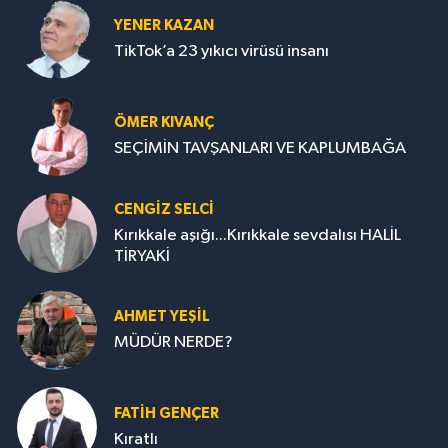
YENER KAZAN
TikTok’a 23 yıkıcı virüsü insanı
ÖMER KIVANÇ
SEÇİMİN TAVŞANLARI VE KAPLUMBAĞA
CENGİZ SELCİ
Kırıkkale aşığı...Kırıkkale sevdalısı HALİL
TİRYAKİ
AHMET YEŞİL
MÜDÜR NERDE?
FATIH GENÇER
Kıratlı