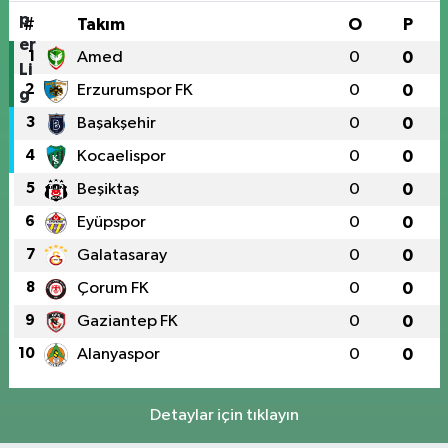
#
Takım
O
P
1
Amed
0
0
2
Erzurumspor FK
0
0
3
Başakşehir
0
0
4
Kocaelispor
0
0
5
Beşiktaş
0
0
6
Eyüpspor
0
0
7
Galatasaray
0
0
8
Çorum FK
0
0
9
Gaziantep FK
0
0
10
Alanyaspor
0
0
Detaylar için tıklayın