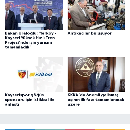
Bakan Uraloğlu: 'Yerköy -
Antikacılar buluşuyor
Kayseri Yüksek Hızlı Tren
Projesi'nde işin yarısını
tamamladık'
Kayserispor göğüs
KKKA'da önemli gelişme;
sponsoru için İstikbal ile
aşının ilk fazı tamamlanmak
anlaştı
üzere