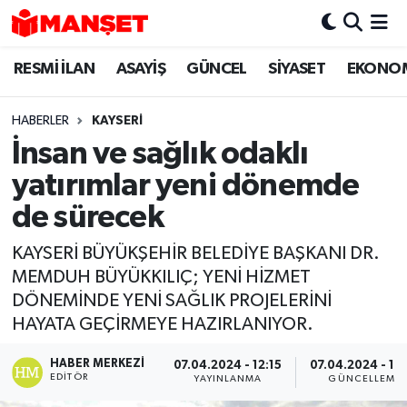
RESMİ İLAN
ASAYİŞ
GÜNCEL
SİYASET
EKONO
Hava Durumu
Trafik Durumu
HABERLER
KAYSERI
İnsan ve sağlık odaklı
Süper Lig Puan Durumu ve Fikstür
yatırımlar yeni dönemde
Tüm Manşetler
de sürecek
KAYSERİ BÜYÜKŞEHİR BELEDİYE BAŞKANI DR.
Son Dakika Haberleri
MEMDUH BÜYÜKKILIÇ; YENİ HİZMET
DÖNEMİNDE YENİ SAĞLIK PROJELERİNİ
Haber Arşivi
HAYATA GEÇİRMEYE HAZIRLANIYOR.
HABER MERKEZI
07.04.2024 - 12:15
07.04.2024 - 17
EDITÖR
YAYINLANMA
GÜNCELLEME