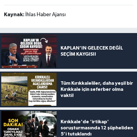
Kaynak:
İhlas Haber Ajansı
KAPLAN’IN GELECEK DEĞİL
SEÇİM KAYGISI!
Tüm Kırıkkaleliler, daha yeşil bir
Kırıkkale için seferber olma
vakti!
Kırıkkale'de 'irtikap'
soruşturmasında 12 şüpheliden
5’i tutuklandı