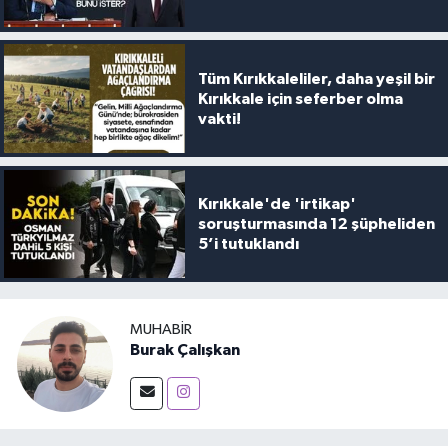
Tüm Kırıkkaleliler, daha yeşil bir
Kırıkkale için seferber olma
vakti!
Kırıkkale'de 'irtikap'
soruşturmasında 12 şüpheliden
5’i tutuklandı
MUHABIR
Burak Çalışkan