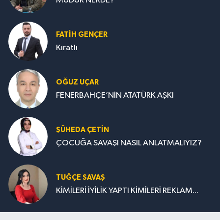
MÜDÜR NERDE?
FATIH GENÇER
Kıratlı
OĞUZ UÇAR
FENERBAHÇE’NİN ATATÜRK AŞKI
ŞÜHEDA ÇETİN
ÇOCUĞA SAVAŞI NASIL ANLATMALIYIZ?
TUĞÇE SAVAŞ
KİMİLERİ İYİLİK YAPTI KİMİLERİ REKLAM...