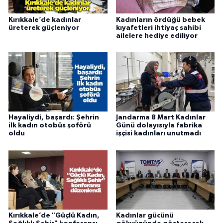
Kırıkkale’de kadınlar
Kadınların ördüğü bebek
üreterek güçleniyor
kıyafetleri ihtiyaç sahibi
ailelere hediye ediliyor
Hayaliydi, başardı: Şehrin
Jandarma 8 Mart Kadınlar
ilk kadın otobüs şoförü
Günü dolayısıyla fabrika
oldu
işçisi kadınları unutmadı
Kırıkkale’de "Güçlü Kadın,
Kadınlar gücünü