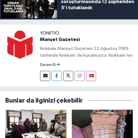
soruşturmasında 12 şüpheliden
5’i tutuklandı
YÖNETICI
Manşet Gazetesi
Kırıkkale Manşet Gazetesi 22 Ağustos 1989
tarihinde Kırıkkale'de kurulmuştur. Kırıkkale'nin
en eski gazetelerinden olan Manşet Gazetesi
Devam Et
yazılı yayın hayatına devam ederken,
teknolojinin gelişimine de her daim ayak
uydurmuş ve Digital Medyada da Kırıkkale'nin
en öncü markalarından olmuştur. Kırıkkale'de
yayın hayatına devam eden 4 gazete ve Basın
Bunlar da ilginizi çekebilir
İlan Kurumuna bağlı 4 haber sitesinden
birisidir.