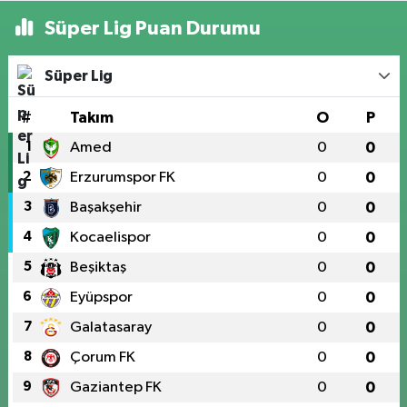
Süper Lig Puan Durumu
Süper Lig
#
Takım
O
P
1
Amed
0
0
2
Erzurumspor FK
0
0
3
Başakşehir
0
0
4
Kocaelispor
0
0
5
Beşiktaş
0
0
6
Eyüpspor
0
0
7
Galatasaray
0
0
8
Çorum FK
0
0
9
Gaziantep FK
0
0