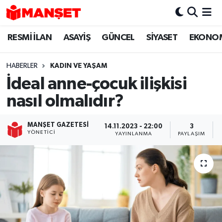
RESMİ İLAN
ASAYİŞ
GÜNCEL
SİYASET
EKONO
Hava Durumu
Trafik Durumu
HABERLER
KADIN VE YAŞAM
İdeal anne-çocuk ilişkisi
Süper Lig Puan Durumu ve Fikstür
nasıl olmalıdır?
Tüm Manşetler
MANŞET GAZETESI
14.11.2023 - 22:00
3
YÖNETICI
YAYINLANMA
PAYLAŞIM
Son Dakika Haberleri
Haber Arşivi