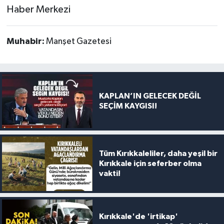
Haber Merkezi
Muhabir:
Manşet Gazetesi
KAPLAN’IN GELECEK DEĞİL
SEÇİM KAYGISI!
Tüm Kırıkkaleliler, daha yeşil bir
Kırıkkale için seferber olma
vakti!
Kırıkkale'de 'irtikap'