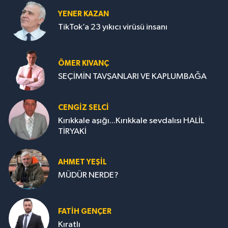
YENER KAZAN
TikTok’a 23 yıkıcı virüsü insanı
ÖMER KIVANÇ
SEÇİMİN TAVŞANLARI VE KAPLUMBAĞA
CENGİZ SELCİ
Kırıkkale aşığı...Kırıkkale sevdalısı HALİL
TİRYAKİ
AHMET YEŞİL
MÜDÜR NERDE?
FATIH GENÇER
Kıratlı