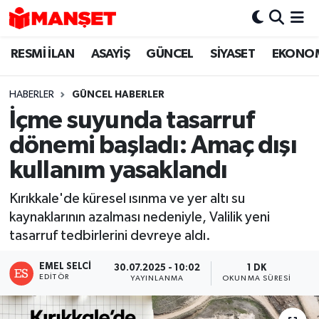
RESMİ İLAN
ASAYİŞ
GÜNCEL
SİYASET
EKONO
Hava Durumu
Trafik Durumu
HABERLER
GÜNCEL HABERLER
İçme suyunda tasarruf
Süper Lig Puan Durumu ve Fikstür
dönemi başladı: Amaç dışı
Tüm Manşetler
kullanım yasaklandı
Kırıkkale'de küresel ısınma ve yer altı su
Son Dakika Haberleri
kaynaklarının azalması nedeniyle, Valilik yeni
tasarruf tedbirlerini devreye aldı.
Haber Arşivi
EMEL SELCI
30.07.2025 - 10:02
1 DK
EDITÖR
YAYINLANMA
OKUNMA SÜRESI