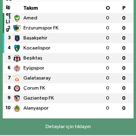
#
Takım
O
P
1
Amed
0
0
2
Erzurumspor FK
0
0
3
Başakşehir
0
0
4
Kocaelispor
0
0
5
Beşiktaş
0
0
6
Eyüpspor
0
0
7
Galatasaray
0
0
8
Çorum FK
0
0
9
Gaziantep FK
0
0
10
Alanyaspor
0
0
Detaylar için tıklayın