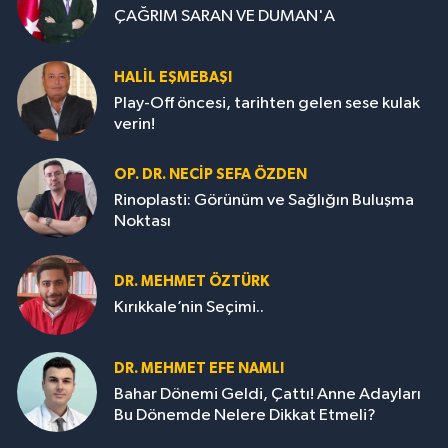
ÇAĞRIM SARAN VE DUMAN'A
HALIL EŞMEBAŞI
Play-Off öncesi, tarihten gelen sese kulak
verin!
OP. DR. NECIP SEFA ÖZDEN
Rinoplasti: Görünüm ve Sağlığın Buluşma
Noktası
DR. MEHMET ÖZTÜRK
Kırıkkale’nin Seçimi..
DR. MEHMET EFE NAMLI
Bahar Dönemi Geldi, Çattı! Anne Adayları
Bu Dönemde Nelere Dikkat Etmeli?