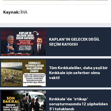
Kaynak:
İHA
KAPLAN’IN GELECEK DEĞİL
SEÇİM KAYGISI!
Tüm Kırıkkaleliler, daha yeşil bir
Kırıkkale için seferber olma
vakti!
Kırıkkale'de 'irtikap'
soruşturmasında 12 şüpheliden
5’i tutuklandı