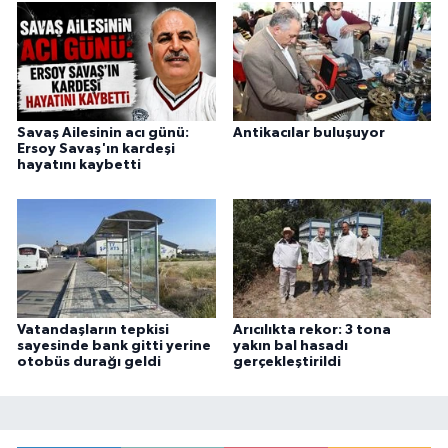
Savaş Ailesinin acı günü:
Antikacılar buluşuyor
Ersoy Savaş'ın kardeşi
hayatını kaybetti
Vatandaşların tepkisi
Arıcılıkta rekor: 3 tona
sayesinde bank gitti yerine
yakın bal hasadı
otobüs durağı geldi
gerçekleştirildi